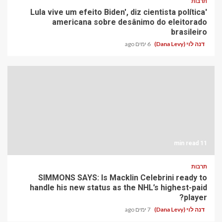
תרבות
'Lula vive um efeito Biden', diz cientista política
americana sobre desânimo do eleitorado
brasileiro
דנה לוי (Dana Levy)
6 ימים ago
11 min read
תרבות
SIMMONS SAYS: Is Macklin Celebrini ready to
handle his new status as the NHL’s highest-paid
player?
דנה לוי (Dana Levy)
7 ימים ago