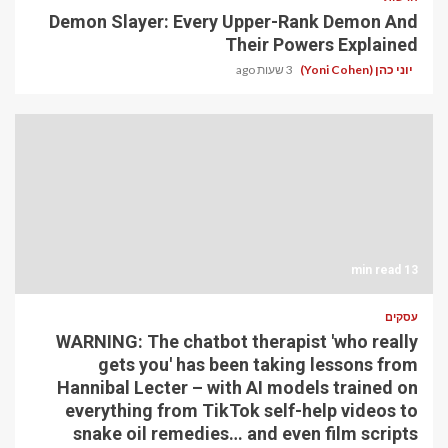
Demon Slayer: Every Upper-Rank Demon And
Their Powers Explained
יוני כהן (Yoni Cohen)
3 שעות ago
13 min read
עסקים
WARNING: The chatbot therapist 'who really
gets you' has been taking lessons from
Hannibal Lecter – with AI models trained on
everything from TikTok self-help videos to
snake oil remedies… and even film scripts