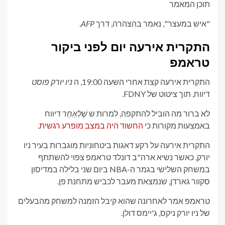
תוכן המאמר
"איש במעצר", נאמר בהצהרה, דרך
AFP
.
התקרית אירעה יום לפני ביקור
טראמפ
התקרית אירעה קצת אחרי השעה 19:00, ה
ניו יורק פוסט
דיווח, תוך ציטוט של FDNY.
לא ברור מה הוביל להתקפה, למרות ש
שֶׁלְאַחַר
דיווח
באמצעות מקורות כי
החשוד היה במצב מופרע רגשית
.
התקרית אירעה על רקע דאגות ביטחוניות מוגברות בעיר ניו
יורק, כאשר נשיא ארה"ב דונלד טראמפ צפוי להשתתף
במשחק השלישי בגמר ה-NBA ביום שני בלילה במדיסון
סקוור גארדן, שנמצאת מעבר לכביש מתחנת פן.
טראמפ אמר לאחרונה שהוא קיבל הזמנה למשחק מהבעלים
של ניו יורק ניקס, ג'יימס דולן.