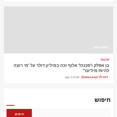
1 min read
תרבות
בן אפלק ו'סכנה!' אלוף זכה במיליון דולר על 'מי רוצה
להיות מיליונר'
דנה לוי (Dana Levy)
שבוע 1 ago
חיפוש
חיפוש