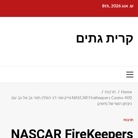
Ski
ש. אוג 8th, 2026
t
conten
קרית גתים
Primary
Menu
Home
תרבות
NASCAR FireKeepers Casino 400 טייק אווי: דני המלין חוזר גב אל גב עם
ניצחון רגשי של מישיגן
תרבות
NASCAR FireKeepers