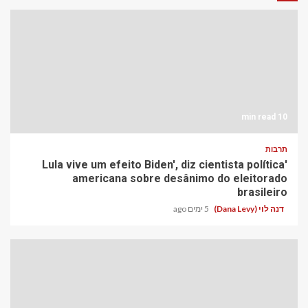
10 min read
תרבות
'Lula vive um efeito Biden', diz cientista política
americana sobre desânimo do eleitorado
brasileiro
דנה לוי (Dana Levy)
5 ימים ago