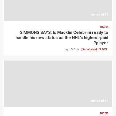
11 min read
תרבות
SIMMONS SAYS: Is Macklin Celebrini ready to
handle his new status as the NHL’s highest-paid
player?
דנה לוי (Dana Levy)
6 ימים ago
13 min read
תרבות