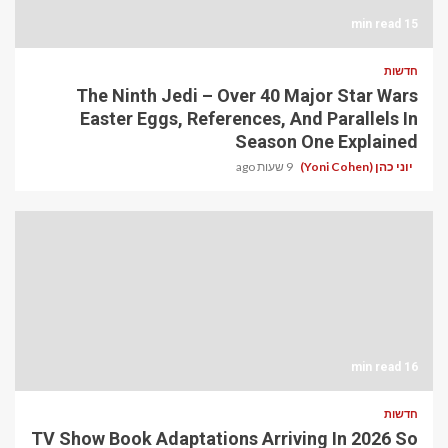
15 min read
חדשות
The Ninth Jedi – Over 40 Major Star Wars
Easter Eggs, References, And Parallels In
Season One Explained
יוני כהן (Yoni Cohen)
9 שעות ago
16 min read
חדשות
TV Show Book Adaptations Arriving In 2026 So