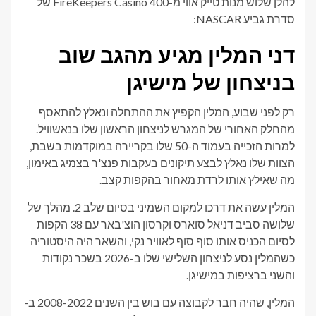
להלן שלוש מנות טייק אווי מ-FireKeepers Casino 400 של
סדרת גביע NASCAR:
דני המלין מגיע מהגב שוב
בניצחון של מישיגן
רק לפני שבוע, המלין הקפיץ את ההתחלה ונאלץ להתאסף
מהחלק האחורי של המגרש לניצחון הראשון שלו בנאשוויל.
למרות הזכייה בעמוד ה-50 שלו בקריירה במוקדמות בשבת,
הצוות שלו נאלץ לבצע תיקונים בעקבות פנצ'ר בצמיג באימון,
מה שאילץ אותו לרדת מאחור בהקפות קצב.
המלין עשה את דרכו למקום השמיני בסיום שלב 2. מהלך של
שלושה סביב דניאל סוארס וקרסון הוצ'באר עם 38 הקפות
לסיום הכניס אותו סוף סוף לאוויר נקי, והשאר היה היסטוריה
כשהמלין נסע לניצחון השלישי שלו ב-2026 בשכר נקודות
והשני ברציפות במישיגן.
המלין, שהיה חבר לקבוצה עם בוש בין השנים 2008-2022 ב-