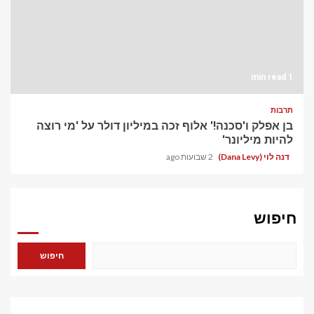
1 min read
תרבות
בן אפלק ו'סכנה!' אלוף זכה במיליון דולר על 'מי רוצה
להיות מיליונר'
דנה לוי (Dana Levy)
2 שבועות ago
חיפוש
חיפוש