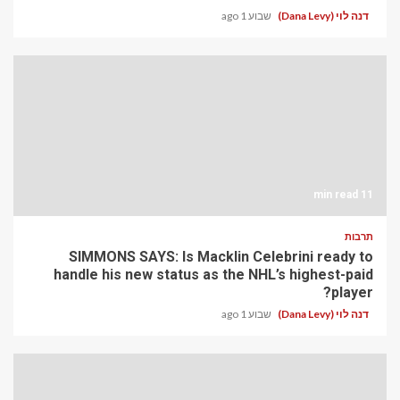
דנה לוי (Dana Levy)
שבוע 1 ago
11 min read
תרבות
SIMMONS SAYS: Is Macklin Celebrini ready to
handle his new status as the NHL’s highest-paid
player?
דנה לוי (Dana Levy)
שבוע 1 ago