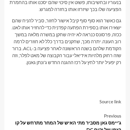
בנעוריו ובחשיבותו, פשוט אין סיכוי שהם יסכנו אותו בהחמרת
הפציעה שלו בכך שיזרזו אותו בחזרה למגרש.
גם כאשר הוא סוף סוף קיבל אישור לחזור, סביר להניח שהם
ישאירו אותו בספירת הפתעה קפדנית כדי להחזיר אותו לאט.
ככזה, פרסונס כנראה לא יהיה שחקן במשרה מלאה במשך
רוב העונה. יתרה מכך, שחקנים בדרך כלל לא חוזרים לרמה
הקודמת שלהם בשנה הראשונה לאחר פציעה ב-ACL. ברור
שזה רחוק מלהיות אידיאלי עבור הקבוצה של מאט לפלר, וזה
רק יפעיל יותר לחץ על רכז ההגנה החדש ג'ונתן גאנון.
Source link
Post
Previous
ג'יימס גאן מסביר מתי האיש של המחר מתרחש על קו
navigation
הזמן של יקום DC