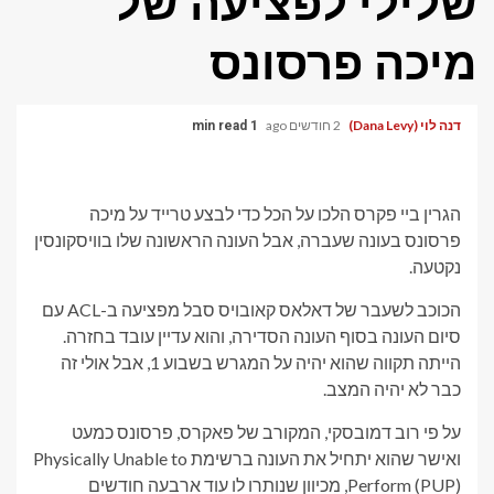
שלילי לפציעה של
מיכה פרסונס
דנה לוי (Dana Levy)
2 חודשים ago
1 min read
הגרין ביי פקרס הלכו על הכל כדי לבצע טרייד על מיכה
פרסונס בעונה שעברה, אבל העונה הראשונה שלו בוויסקונסין
נקטעה.
הכוכב לשעבר של דאלאס קאובויס סבל מפציעה ב-ACL עם
סיום העונה בסוף העונה הסדירה, והוא עדיין עובד בחזרה.
הייתה תקווה שהוא יהיה על המגרש בשבוע 1, אבל אולי זה
כבר לא יהיה המצב.
על פי רוב דמובסקי, המקורב של פאקרס, פרסונס כמעט
ואישר שהוא יתחיל את העונה ברשימת Physically Unable to
Perform (PUP), מכיוון שנותרו לו עוד ארבעה חודשים