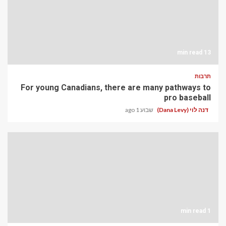
13 min read
תרבות
For young Canadians, there are many pathways to
pro baseball
דנה לוי (Dana Levy)
שבוע 1 ago
1 min read