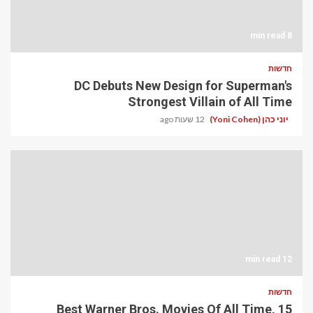
8 min read
חדשות
DC Debuts New Design for Superman's
Strongest Villain of All Time
יוני כהן (Yoni Cohen)
12 שעות ago
12 min read
חדשות
15 Best Warner Bros. Movies Of All Time,