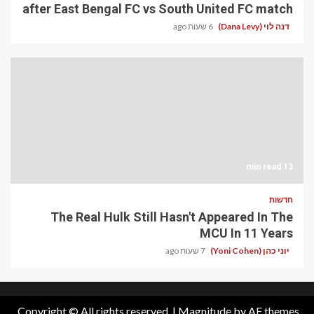
after East Bengal FC vs South United FC match
דנה לוי (Dana Levy)
6 שעות ago
13 min read
חדשות
The Real Hulk Still Hasn't Appeared In The
MCU In 11 Years
יוני כהן (Yoni Cohen)
7 שעות ago
Copyright © All rights reserved.
|
Magnitude
by AF themes.