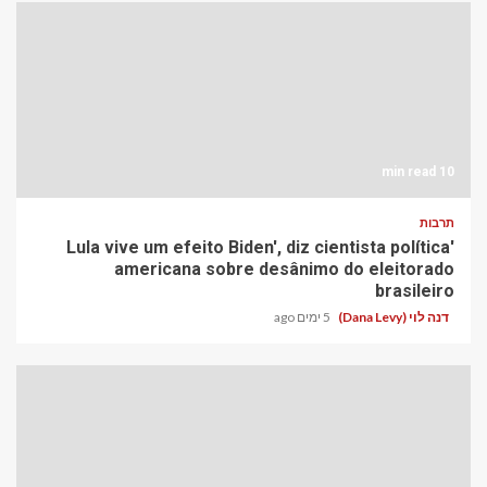
10 min read
תרבות
'Lula vive um efeito Biden', diz cientista política
americana sobre desânimo do eleitorado
brasileiro
דנה לוי (Dana Levy)
5 ימים ago