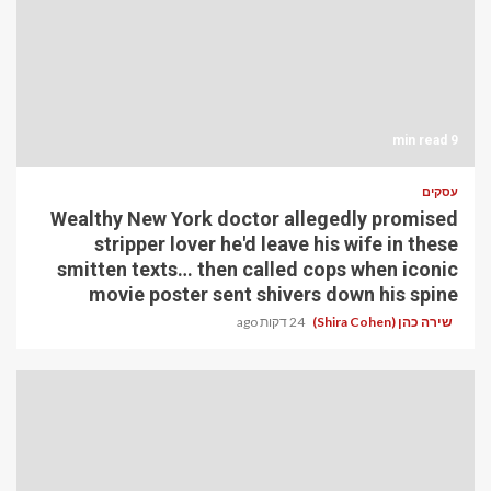
9 min read
עסקים
Wealthy New York doctor allegedly promised
stripper lover he'd leave his wife in these
smitten texts… then called cops when iconic
movie poster sent shivers down his spine
שירה כהן (Shira Cohen)
24 דקות ago