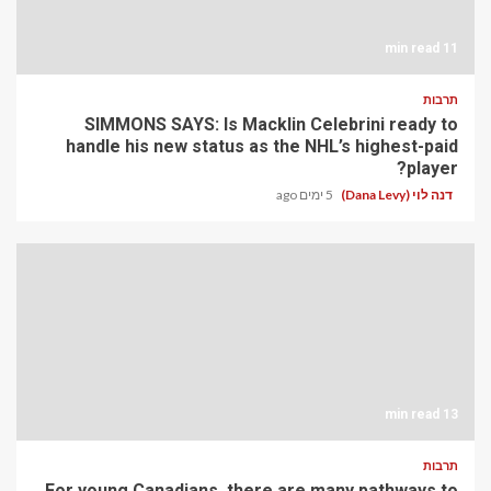
11 min read
תרבות
SIMMONS SAYS: Is Macklin Celebrini ready to
handle his new status as the NHL’s highest-paid
player?
דנה לוי (Dana Levy)
5 ימים ago
13 min read
תרבות
For young Canadians, there are many pathways to