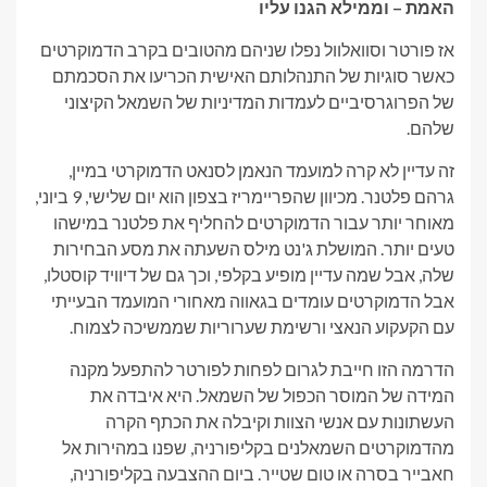
האמת – וממילא הגנו עליו
אז פורטר וסוואלוול נפלו שניהם מהטובים בקרב הדמוקרטים
כאשר סוגיות של התנהלותם האישית הכריעו את הסכמתם
של הפרוגרסיביים לעמדות המדיניות של השמאל הקיצוני
שלהם.
זה עדיין לא קרה למועמד הנאמן לסנאט הדמוקרטי במיין,
גרהם פלטנר. מכיוון שהפריימריז בצפון הוא יום שלישי, 9 ביוני,
מאוחר יותר עבור הדמוקרטים להחליף את פלטנר במישהו
טעים יותר. המושלת ג'נט מילס השעתה את מסע הבחירות
שלה, אבל שמה עדיין מופיע בקלפי, וכך גם של דיוויד קוסטלו,
אבל הדמוקרטים עומדים בגאווה מאחורי המועמד הבעייתי
עם הקעקוע הנאצי ורשימת שערוריות שממשיכה לצמוח.
הדרמה הזו חייבת לגרום לפחות לפורטר להתפעל מקנה
המידה של המוסר הכפול של השמאל. היא איבדה את
העשתונות עם אנשי הצוות וקיבלה את הכתף הקרה
מהדמוקרטים השמאלנים בקליפורניה, שפנו במהירות אל
חאבייר בסרה או טום שטייר. ביום ההצבעה בקליפורניה,