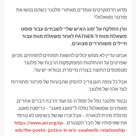
מדוע הדמוקרטים עומדים מאחורי פלטנר כשהם נטשו את
פורטר וסוואלוול?
וורן התלקח על 'סוג האיש שלי' לשבחים עבור פוסט
משאלת מוות ל-PATNER לאחר משאלת מוות עבור
חיילים משוחררים פצועים.
אנחנו עדיין לא ממש יכולים להשוות תפוחים לתפוחים, מכיוון
שפרטים על ההחלטות המפוקפקות הרבות של פלטנר
מטפטפים החוצה בצורה מייסרת, ובוודאי יש עוד.
אבל כל צופה הוגן צריך להסיק שהבעיות של פורטר מחווירות
לצד אלה של פלטנר.
ובעוד פלטנר נפל על סמל ה-SS ועוד הרבה דברים אחרים,
מאמינים שסוואלוול נפלה ל"פאנג פאנג" – כריסטין פאנג,
מרגלת סינית לכאורה – אבל זכרו שכשל בשיפוט לא טרפד
את שאיפותיו של חבר הקונגרס.
https://www.aei.org/op-
eds/the-poetic-justice-in-eric-swalwells-relationship-