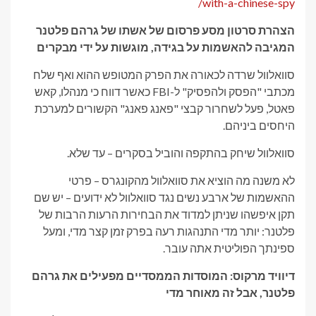
with-a-chinese-spy/
הצהרת סרטון מסע פרסום של אשתו של גרהם פלטנר
המגיבה להאשמות על בגידה, מוגשות על ידי מבקרים
סוואלוול שרדה לכאורה את הפרק המטופש ההוא ואף שלח
מכתבי "הפסק ולהפסיק" ל-FBI כאשר דווח כי מנהלו, קאש
פאטל, פעל לשחרור קבצי "פאנג פאנג" הקשורים למערכת
היחסים ביניהם.
סוואלוול שיחק בהתקפה והוביל בסקרים – עד שלא.
לא משנה מה הוציא את סוואלוול מהקונגרס – פרטי
ההאשמות של ארבע נשים נגד סוואלוול לא ידועים – יש שם
תקן איפשהו שניתן למדוד את הבחירות הרעות הרבות של
פלטנר: יותר מדי התנהגות רעה בפרק זמן קצר מדי, ומעל
ספינתך הפוליטית אתה עובר.
דיוויד מרקוס: המוסדות הממסדיים מפעילים את גרהם
פלטנר, אבל זה מאוחר מדי