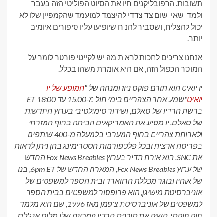
תשובות. הרפובליקנים חיו את הסיוט הפוליטי הזה בעבר
ולמדו שאין שום צד צדדי להיצמד למועמד שהקמפיין שלו לא
יכול להצליח, ושסביר להניח שיופיעו עליו סיפורים איומים
יותר.
אנחנו צריכים לחכות לראות מה יש לקייטי פורטר לומר על
המוסר הכפול הזה, אם היא אומרת משהו בכלל.
יו יואיט הוא תורם פוקס ניוז ומנחה של "
המופע של יו
יואיט
"שמע אחר הצהריים בימי חול מ-15:00 עד 18:00 ET
ברשת הרדיו של סאלם, ושידור סימולטיבי בערוץ החדשות
של סאלם. יו מסיע את האמריקאים הביתה בחוף המזרחי
ולארוחת צהריים בחוף המערבי בלמעלה מ-400 שותפים
בפריסה ארצית ובכל פלטפורמות הסטרימינג בהן ניתן לראות
את SNC. הוא אורח תדיר בערוץ Fox News Breables החדש
של ערוץ Fox News Breables, המארח החדש של 6pm ET, בנו
של אוהיו ובוגר מכללת הרווארד ובית הספר למשפטים של
אוניברסיטת מישיגן, הוא פרופסור למשפטים בבית הספר
למשפטים של אוניברסיטת צ'פמן מאז 1996, שם הוא מלמד
חוק חוקתי, השיק את תוכנית הרדיו המכונה שלו מלוס אנג'לס