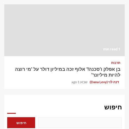
1 min read
תרבות
בן אפלק ו'סכנה!' אלוף זכה במיליון דולר על 'מי רוצה
להיות מיליונר'
דנה לוי (Dana Levy)
שבוע 1 ago
חיפוש
חיפוש