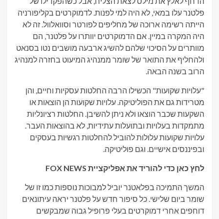
הדחף לאלץ את מילס לצאת הצליח, אבל כשהפקדילו של
פלטנר עלו במאי, לא היה למי לפנות. לדמוקרטים בקליפורניה
הייתה רשימה ארוכה של מחליפים לפורטר וסוואלוול. זה לא
היה המקרה במיין. אם הדמוקרטים יוותרו על פלטנר, הם
מוותרים על הסיכוי שלהם להשיג ארבעה מושבים נטו בסנאט
ולהחליף את התואר של שומר ממנהיג המיעוט בחזרה למנהיג
הרוב בשנה הבאה.
"עלויות שקועות" הכשילו הרבה החלטות עסקיות וחיים, והן
מטרידות גם את הפוליטיקה. עלויות שקועות הן הוצאות או
השקעות שכבר הוצאו ולא ניתן להשיבן. החלטות רציונליות
מתמקדות בעלויות ובתועלות עתידיות, לא בהוצאות העבר.
עלויות שקועות עלולות להוביל להחלטות רגשיות בעסקים
ובפיננסים אישיים. וגם פוליטיקה.
לחץ כאן כדי להוריד את אפליקציית FOX NEWS
המשך התמיכה בפלאטנר יוביל למבוכות נוספות כמו זו של
שומר ביום שלישי. כל סיפור חדש על פלטנר יראה עיתונאים
דוחפים אחרי דמוקרטים בעלי פרופיל גבוה שמבקשים