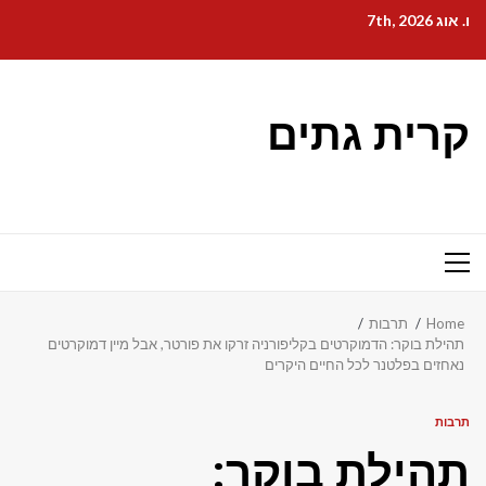
Ski
ו. אוג 7th, 2026
t
conten
קרית גתים
Primary
Menu
Home
תרבות
תהילת בוקר: הדמוקרטים בקליפורניה זרקו את פורטר, אבל מיין דמוקרטים
נאחזים בפלטנר לכל החיים היקרים
תרבות
תהילת בוקר: