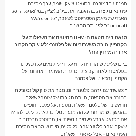
המנהיג הדמוקרטי בסנאט, צ'אק שומר, ערך מסיבת
עיתונאים קצרה, בה העביר את ביל בליצ'יק במלואו על הרגע
האגדי של מאמן הפטריוטס לשעבר, "We're on to
Cincinnati" לפני תריסר שנים.
סנאטורים מטעם ה-DEM מסיטים את השאלות על
הקמפיין מוכה השערוריות של פלטנר: 'לא עוקב מקרוב
אחרי המירוץ הזה'
ביום שלישי, שומר היה לחוץ על ידי עיתונאים על תמיכתו
בפלאטנר לאחר קבוצת הכותרות האיומה האחרונה על
הקמפיין הכאוטי של פלטנר.
"נפגשתי עם גרהם פלטנר היום. ננצח את סוזן קולינס וניקח
בחזרה את הסנאט", הייתה תגובתו של שומר לשאלה
הראשונה של פלטנר. שאלות נוספות על פלטנר הופיעו
בהמשך. שומר חזר על ההימנעות מלהכות את קולינס ולהחזיר
את הסנאט ארבע פעמים נוספות ואז, מתוסכל מהכתבים
שעקבו אחר פלטנר אחרי כל סטיה, סיים שומר את מסיבת
העיתונאים – אבל לא את השאלות.