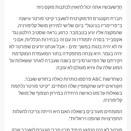
חָדָשׁ
עכשיו אתה יכול להאזין לכתבות פוקס ניוז!
חברת הקונגרס הדמוקרטית לשעבר קייטי פורטר עישנה
ב"פריימריז בג'ונגל" ביום שלישי למירוץ מושל קליפורניה,
שהמקצה אליו יגיע בנובמבר. כרגע, נראה שסטיב הילטון נגד
אקסבייר בסרה יתמודדו זה עם זה בבחירות הכלליות, אם כי
זה לא יהיה בטוח במשך ימים – אבל אנחנו יודעים שפורטר לא
יהיה בגמר. היא צנחה מתפקידה בתור המועמדת המוקדמת
ויקירתם של הפרוגרסיביים בשנה שעברה לאחר ששאלות על
המזג שלה עלו והיא מעולם לא עזבה.
כשחדשות ABC פרסמו כותרות כאלה בחודש שעבר,
הקוראים ידעו שהקמפיין שלה הסתיים: "קייטי פורטר נלחמת
בשאלות על מזג כאישה היחידה במירוץ הצפוף של מושל
קליפורניה.
המומחים מעורבים בשאלה האם היא הייתה צריכה להעלות
התפרצויות שהפכו ויראליות".
פורטר לא היה הנפגע היחיד מבין חברי קונגרס לשעבר שרק