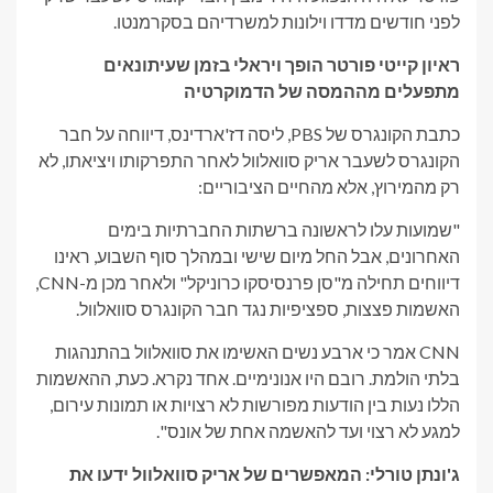
לפני חודשים מדדו וילונות למשרדיהם בסקרמנטו.
ראיון קייטי פורטר הופך ויראלי בזמן שעיתונאים
מתפעלים מההמסה של הדמוקרטיה
כתבת הקונגרס של PBS, ליסה דז'ארדינס, דיווחה על חבר
הקונגרס לשעבר אריק סוואלוול לאחר התפרקותו ויציאתו, לא
רק מהמירוץ, אלא מהחיים הציבוריים:
"שמועות עלו לראשונה ברשתות החברתיות בימים
האחרונים, אבל החל מיום שישי ובמהלך סוף השבוע, ראינו
דיווחים תחילה מ"סן פרנסיסקו כרוניקל" ולאחר מכן מ-CNN,
האשמות פצצות, ספציפיות נגד חבר הקונגרס סוואלוול.
CNN אמר כי ארבע נשים האשימו את סוואלוול בהתנהגות
בלתי הולמת. רובם היו אנונימיים. אחד נקרא. כעת, ההאשמות
הללו נעות בין הודעות מפורשות לא רצויות או תמונות עירום,
למגע לא רצוי ועד להאשמה אחת של אונס".
ג'ונתן טורלי: המאפשרים של אריק סוואלוול ידעו את