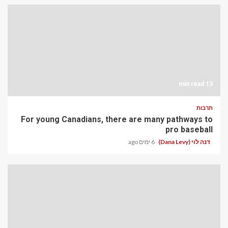
13 min read
תרבות
For young Canadians, there are many pathways to
pro baseball
דנה לוי (Dana Levy)
6 ימים ago