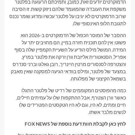
הדמוקרטים יודעים זאת, כמובן, ותמיכתם הרעועה בפלטנר
משקפת את העובדה שהמועמד שלהם ניזוק קשות. זו הסיבה
שרוב הדמוקרטים לא יגיבו על פלטנר עכשיו ומדוע שומר נכנס
לתגובת הלופ האינסופי שלו.
ההסבר של המוסר הכפול של הדמוקרטים ב-2026 הוא
פשוט: אין להם תוכנית חזרה במיין. הם מחויבים יתר על
המידה. המושל מילס הודיע ​​על השעיית הקמפיין שלה בסוף
אפריל. הסנאטורית אליזבת וורן זרקה את פלטנר במרץ,
והצטרפה לסנסורים מרטין היינריך, רובן גאלגו וברני סנדרס
במצעד של פלטנר, ומילס בוודאי הגיעה למסקנה שאין מאבק
בשמאל הקיצוני של מפלגתה.
כמה מהפוסטים המקוממים של רדיט של פלטנר התגלו
כאשר וורן הצטרף, אבל ההתקפות שלו על עמיתים חיילים,
חיים ומתים, לא היו, וגם לא היו הטקסטים המטרידים שלו
לנשים מלבד אשתו.
לחץ כאן לקבלת חוות דעת נוספת של FOX NEWS