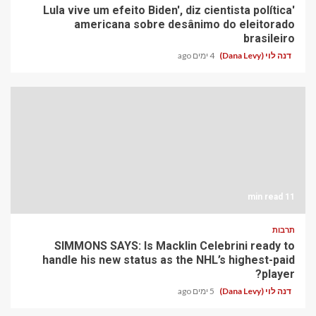
'Lula vive um efeito Biden', diz cientista política
americana sobre desânimo do eleitorado
brasileiro
דנה לוי (Dana Levy)
4 ימים ago
11 min read
תרבות
SIMMONS SAYS: Is Macklin Celebrini ready to
handle his new status as the NHL’s highest-paid
player?
דנה לוי (Dana Levy)
5 ימים ago