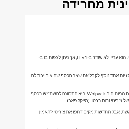
נית מחרידה
המאמר הבא מכיל ספוילרים מהפרק של Emmerdale מתאריך 4 ביוני. הוא עדיין לא שודר ב-ITV1, אך ניתן לצפות בו ב-
ינס) יום אחד נוסף לקבל את שאר הכסף שהיא חייבת לה
השבוע, צ'ריטי עוררה תקוות והאמינה שקים טייט (קלייר קינג) תקנה את מניותיה ב-Wolpack. היא התכוונה להשתמש בכסף
צ'ריטי ורוס ברטון (מייקל פאר).
ואשת, אבל החדשות מקים דחפו את צ'ריטי להאמין