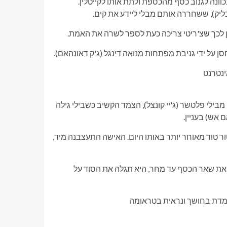
בכוונה לגנוב כסף מהכספת ולתת אותו לקייטלין.
בליק), ששחררה אותם מבלי ליידע את קים.
ן לכך שצ'ריטי צריכה כעת לספר לשרה את האמת.
 על ידי גניבת מפתחות מנואה דינגל (ג'ק דאונהאם).
ילי פלטשר (ג'יי קונצל), הצמד הקשיב כשבילי גילה
 אש) בעניין.
ביר אותו לדוקטור טוד מאוחר יותר באותו היום. האישה התעצבנה מיד,
 את שאר הכסף עד מחר, היא תגלה את הסוד על