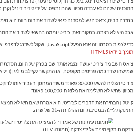
צ'ריטי שיכור וצ'אס דינגל בעל כורחו (לוסי פרג'טר) פרצו לחוות הום 
התוכנית שלהם לא עבדה מכיוון שהם נתפסו על ידי לידיה דינגל (קרן 
בחזרה בבית, צ'אס הגיע למסקנה כי אי לשדוד את הום חוות הוא סימ
אבל היא לא רצתה. במקום זאת, צ'ריטי זממה בחשאי לשדוד את המחסן
כדי לצפות בסרטון זה אנא הפעל JavaScript, ושקול לשדרג לדפדפן אינטרנט
תומך בוידאו HTML5
צ'אס חשב מה צ'ריטי עושה ומצא אותה שם בפרק של היום. הסתתרו מב
שמישהו שדד כמה פריטים מקופסה, ואז התקשר לקיילב מיליגן (וויליאם
צ'ריטי הצליח להשיג 30,000 פאונד משוד המחסן והע
מכיוון שהיא לא השלימה את מלוא ה-100,000 פאונד.
קייטלין הבהירה את הדברים לצ'ריטי. היא אמרה שאם היא לא תמצא
התינוקת ליילה במסיבת יום ההולדת ה-21 של שרה.
צדקה תותקף מינית על ידי צדקה (תמונה: ITV)