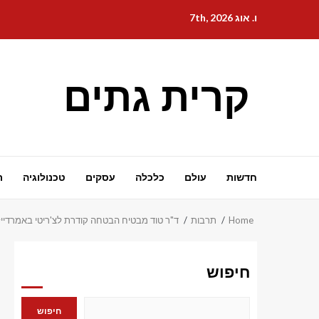
Ski
ו. אוג 7th, 2026
t
conten
קרית גתים
חדשות
עולם
כלכלה
עסקים
טכנולוגיה
ת
Home
תרבות
ד"ר טוד מבטיח הבטחה קודרת לצ'ריטי באמרדייל
חיפוש
חיפוש