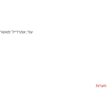
עוד: אמרדייל 'מאשרת'
הערות