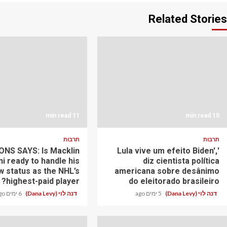
Related Stories
11 min read
10 min read
תרבות
תרבות
NS SAYS: Is Macklin
'Lula vive um efeito Biden',
ni ready to handle his
diz cientista política
w status as the NHL’s
americana sobre desânimo
highest-paid player?
do eleitorado brasileiro
דנה לוי (Dana Levy)
5 ימים ago
דנה לוי (Dana Levy)
6 ימים ago