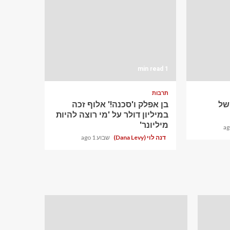
1 min read
תרבות
ם של
בן אפלק ו'סכנה!' אלוף זכה
במיליון דולר על 'מי רוצה להיות
מיליונר'
דנה לוי (Dana Levy)
שבוע 1 ago