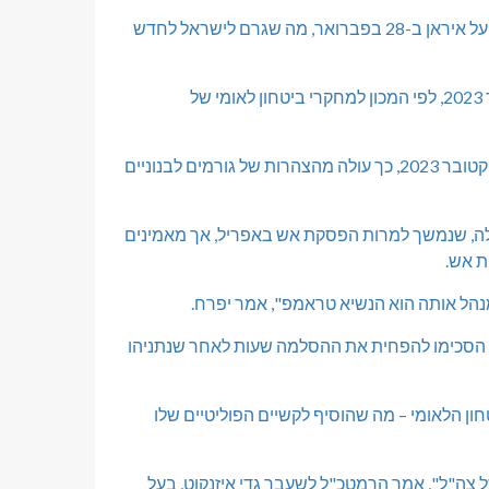
עם זאת, חיזבאללה ירה שוב לאחר שישראל וארה"ב פתחו במלחמה על איראן ב-28 בפברואר, מה שגרם לישראל לחדש
יותר מ-50 אזרחים נהרגו מאש חיזבאללה בצפון ישראל מאז אוקטובר 2023, לפי המכון למחקרי ביטחון לאומי של
בלבנון יותר מ-7,500 בני אדם נהרגו בפעולה צבאית ישראלית מאז אוקטובר 2023, כך עולה מהצהרות של גורמים לבנוניים
שלה, שנמשך למרות הפסקת אש באפריל, אך מאמינים
ת אש.
הל אותה הוא הנשיא טראמפ", אמר יפרח.
ה הסכימו להפחית את ההסלמה שעות לאחר שנתניהו
חון הלאומי – מה שהוסיף לקשיים הפוליטיים שלו
ל צה"ל", אמר הרמטכ"ל לשעבר גדי איזנקוט, בעל