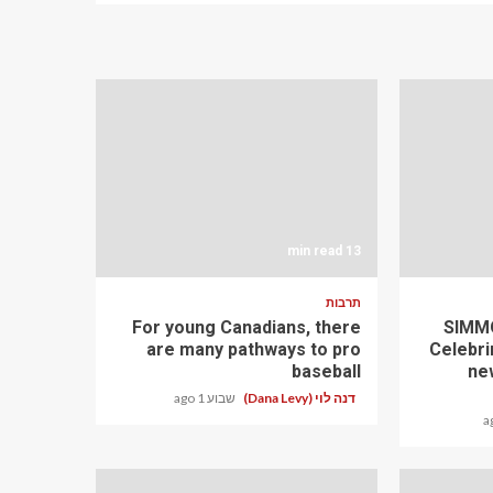
13 min read
תרבות
For young Canadians, there
SIMMO
are many pathways to pro
Celebri
baseball
ne
דנה לוי (Dana Levy)
שבוע 1 ago