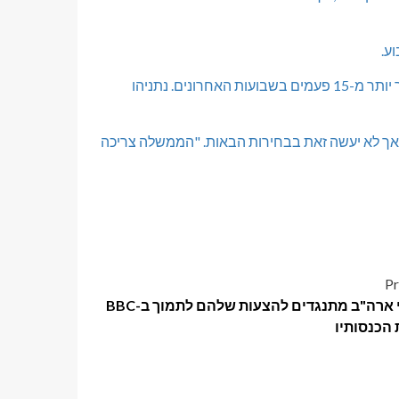
ע.
יריביו העיקריים של נתניהו מנסים מסר נצי בצפון, כאשר איזנקוט ביקר יותר מ-15 פעמים בשבועות האחרונים. נתניהו
 כהן, בן 40, שתמך בעבר בליכוד אך לא יעשה זאת בבחירות הבאות. "הממשלה צריכה
Pr
אולפני ארה"ב מתנגדים להצעות שלהם לתמוך ב-BBC
 הכנסותיו