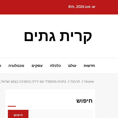
Ski
ש. אוג 8th, 2026
t
conten
קרית גתים
חדשות
עולם
כלכלה
עסקים
טכנולוגיה
ת
Home
תרבות
נתניהו מתמודד עם ירידה בתמיכה בצפון ישראל,
חיפוש
חיפוש