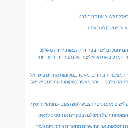
ללה לעזוב את דרום לבנון.
יות יימשכו לעת עתה.
הסקר של מעבדות אגם הראה שרק 23% מהמצביעים בצפון אמרו שהם יתמכו בליכוד בבחירות הבאות, ירידה מ-35%
בגוש הימין הרחב יותר המרכיב את הקואליציה של נתניהו ירדה עוד יותר
שית מציבור הבוחרים, מאשר במקומות אחרים בישראל
לישים מתכוונים להצביע לגוש האנטי-נתניהו", הוסיף.
 המופחתת של המפלגה בסקרים או הסכים לראיון.
ות וחקלאות, אך התושבים מתארים אותה כיום כעיר