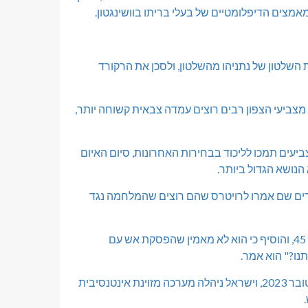
המאמצים הדיפלומטיים של בעלי בריתו בוושינגטון.
 השלטון של נתניהו מהשלטון, ולסכן את הרקורד
צביעי הצפון רבים רוצים עמדה צבאית קשוחה יותר,
עים תמכו לליכוד בבחירות האחרונות, סיום האיום
נושא הגדול ביותר.
רים שם אמרו לרויטרס שהם רוצים שהמלחמה נגד
"כל הלילה יש פיצוצים עזים", אמר תושב קריית שמונה משה יפרח, בן 45, והוסיף כי הוא לא מאמין שהפסקת אש עם
נו?" הוא אמר.
חיזבאללה החל לירות לעבר ישראל לאחר מתקפת חמאס ב-7 באוקטובר 2023, וישראל ניהלה מערכה מזוינת אינטנסיבית