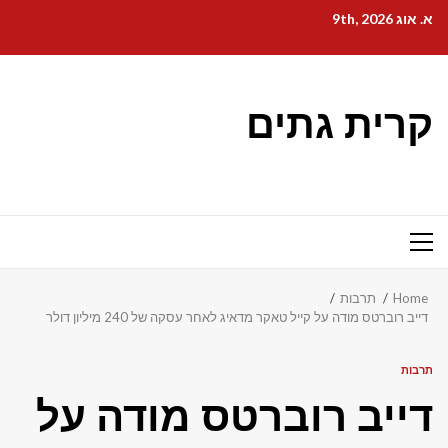
Ski
א. אוג 9th, 2026
t
conten
קרית גתים
Primary
Menu
Home
תרבות
דייב רוברטס מודה על קייל טאקר מדאיג לאחר עסקה של 240 מיליון דולר
תרבות
דייב רוברטס מודה על