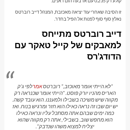
קולע רק 0.235 עם ארבעה הום ראנים.
זו הסיבה שאחרי עוד יציאה מאכזבת, המנהל דייב רוברטס
נאלץ סוף סוף לפנות אל הפיל בחדר.
דייב רוברטס מתייחס
למאבקים של קייל טאקר עם
הדודג'רס
"לא הייתי אומר מאוכזב," רוברטס
אמר
לפי ג'ק
האריס מהניו יורק פוסט. "הייתי אומר שכנראה רק
מקווה שיש משיכה בשבילו ולמעננו. הוא עובד קשה.
יש יום שבו זה נראה כאילו הוא חזר ומרגיש בנוח. ואז
כמה ימים שבהם אתה מסתכל עליו ונראה כאילו
הוא מחפש שוב. בשבילי, אתה רק מקווה שהוא
יצליח למצוא משהו שנדבק".