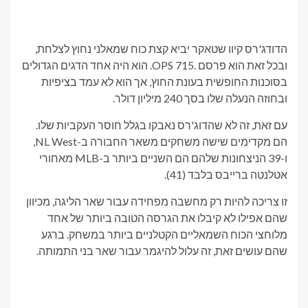
הדודג'רס קיוו שטאקר יביא קצת כוח שמאלני נחוץ לצלחת,
ובכל זאת הוא פרסם .715 OPS. הוא היה אחד הדגים הגדולים
בסוכנות החופשית בעונת החוץ, אך הוא לא עמד בציפיות
ובחוזה הנעלה שלו בסך 240 מיליון דולר.
עם זאת, זה לא שהדוג'רס נאבקו בגלל חוסר העקביות שלו.
הם מקדימים שישה משחקים משאר החבורה ב-NL West,
ו-39 הניצחונות שלהם הם השניים ביותר ב-MLB מאחורי
אטלנטה ברייבס בלבד (41).
זו צריכה להיות רק מחשבה מפחידה עבור שאר הליגה, מכיוון
שהם אפילו לא קיבלו את הגרסה הטובה ביותר של אחד
מלוחצי הכוח השמאליים הקטלניים ביותר במשחק. ברגע
שהם עושים זאת, זה עלול להיגמר עבור שאר בני התמותה.