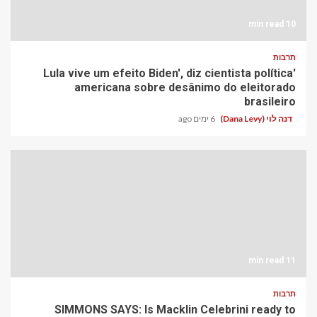
10 min read
תרבות
'Lula vive um efeito Biden', diz cientista política
americana sobre desânimo do eleitorado
brasileiro
דנה לוי (Dana Levy)
6 ימים ago
11 min read
תרבות
SIMMONS SAYS: Is Macklin Celebrini ready to