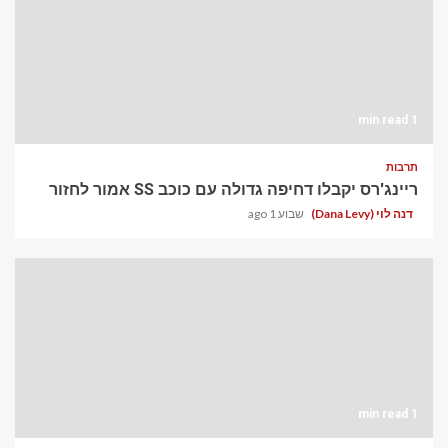
1 min read
תרבות
ריינג'רס יקבלו דחיפה גדולה עם כוכב SS אמור לחזור
דנה לוי (Dana Levy)
שבוע 1 ago
1 min read