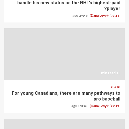
handle his new status as the NHL’s highest-paid
player?
דנה לוי (Dana Levy)
6 ימים ago
13 min read
תרבות
For young Canadians, there are many pathways to
pro baseball
דנה לוי (Dana Levy)
שבוע 1 ago