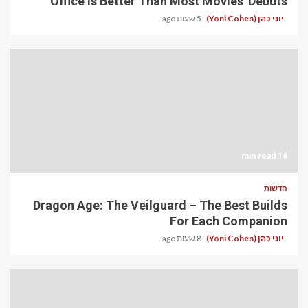
Office Is Better Than Most Movies' Debuts
יוני כהן (Yoni Cohen)
5 שעות ago
14 min read
חדשות
Dragon Age: The Veilguard – The Best Builds
For Each Companion
יוני כהן (Yoni Cohen)
8 שעות ago