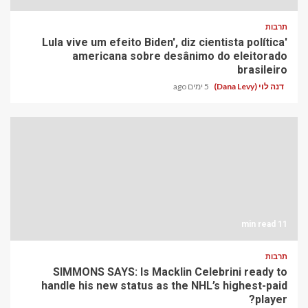
תרבות
'Lula vive um efeito Biden', diz cientista política
americana sobre desânimo do eleitorado
brasileiro
דנה לוי (Dana Levy)
5 ימים ago
11 min read
תרבות
SIMMONS SAYS: Is Macklin Celebrini ready to
handle his new status as the NHL’s highest-paid
player?