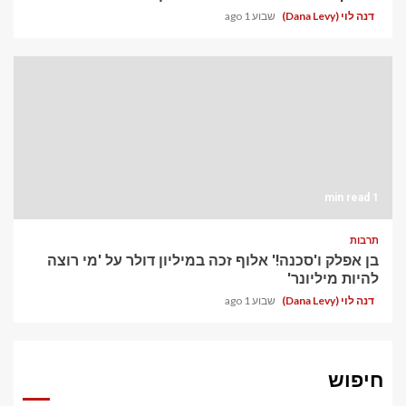
דנה לוי (Dana Levy)
שבוע 1 ago
1 min read
תרבות
בן אפלק ו'סכנה!' אלוף זכה במיליון דולר על 'מי רוצה
להיות מיליונר'
דנה לוי (Dana Levy)
שבוע 1 ago
חיפוש