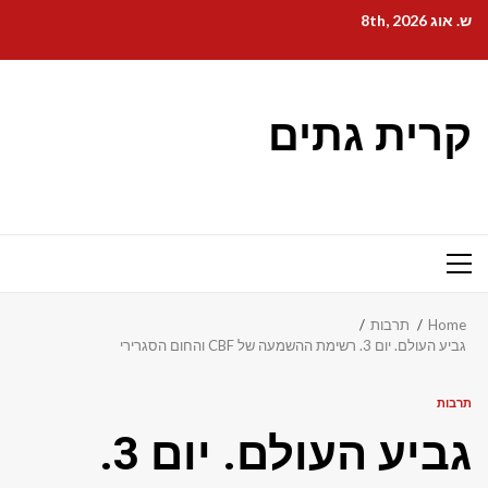
Ski
ש. אוג 8th, 2026
t
conten
קרית גתים
Primary
Menu
Home
תרבות
גביע העולם. יום 3. רשימת ההשמעה של CBF והחום הסגרירי
תרבות
גביע העולם. יום 3.