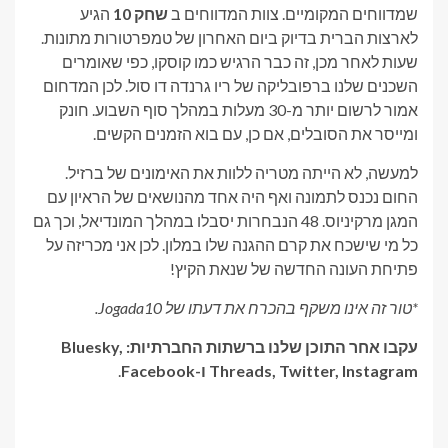
שמדווחים המקומיים. צוות המדווחים ב
שחק 10
הגיע
לארצות הברית בדיוק ביום האחרון של טמפרטורות מתונות.
שעות לאחר מכן, זה כבר הרגיש כמו קוסקו, כפי שאומרים
השכנים שלנו ברפובליקה של ריו גרנדה דו סול. לכן המדחום
אמור לרשום יותר מ-30 מעלות במהלך סוף השבוע. חונק
ומייסר את הסובלים, אם כן, עם בוא הזמנים הקשים.
למעשה, לא הייתה מטריה ללוות את האימונים של ברזיל.
החום נכנס לתמונה ואף היה אחד מהנושאים של הראיון עם
המגן מרקיניוס. 48 הנבחרות יסבלו במהלך המונדיאל, וכך גם
כל מי שישכח את קרם ההגנה שלו במלון. לכן אני מכריזה על
פתיחת העונה החדשה של שנאת הקיץ!
*טור זה אינו משקף בהכרח את דעתו של Jogada10.
עקבו אחר התוכן שלנו ברשתות החברתיות: Bluesky,
Threads, Twitter, Instagram ו-Facebook
.