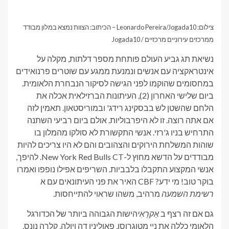
צילום: Leonardo Pereira/Jogada10 – הכיתוב: הצוות נמצא במלון מבודד
ממרכזים עירוניים מרכזיים / Jogada10
נשיאת תג גביע העולם פותחת מספר דלתות, מקלה על
אינטראקציה עם אנשים ונמנעת ממגע עם שוטרים פרנואידים
במחסומים שהוקמו לפני הגישה לסיקור הנבחרת הלאומית.
ביום שלישי האחרון (2), העיתונות הברזילאית אכלה את
הלחם שהשטן לש בבסקינג רידג' ובמוריסטאון. תאמין לזה
אם אתה רוצה. זו לא היפרבוליות. אולם ביום רביעי השתנה
התרחיש בניו ג'רזי. אנשי התקשורת לא סולקו מהמלון בו
שוהות המשלחת הירוקים והצהובים והם לא היו צריכים להיות
מבודדים על הדשא מחוץ ל-New York Red Bulls CT. להיפך,
אנשי המקצוע התקבלו בלבביות. השריפים אפילו נופפו ואמרו
בוקר טוב! מי ידע? CBF האיר את פני העיתונאים עם א
רשימת השמעה
מרהיב, משהו שראוי להתייחסות.
גם אם זה רצף ב
אַקרַאִי
הישות הגבוהה ביותר של הכדורגל
הלאומי כללה את ניי מטוגרוסו, פאוליניו דה ויולה, קלרה נונס,