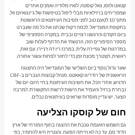
קטאנו ולוסו, גאל קוסטה, לואיז מלודיה ואמנים אחרים
שמפריחים ברזילאיות מבלי ליפול בטיפשות של ג'ינגואיזם זול.
מתוך 10 לטעם טוב לפני מסיבות העיתונאים הראשונות
בתקופת המונדיאל. לכמה דקות שכחנו את כל מה שעברנו
ביום הקודם והרגשנו רצויים ובבית. במקרה הספציפי של
מספר הסיפורים הזה, הרגשתי את הדחף לעלות שוב
במדרגות של גפיירה עלית, במרכז ריו דה ז'ניירו. עם זאת,
ראשית, תצטרך מכונת זמן כדי לחזור לפחות עשור אחורה.
שער גדול נוסף ביום השלישי של המונדיאל היה התצוגה
הראשונית של רודריגו קאאטנו. מנהל קבוצות הגברים ב-CBF
הדגיש, אחרי הכל, את חשיבות העיתונות בחיי היום-יום של
נבחרת ברזיל והעמיד את הישות לרשות התקשורת. למרבה
הצער, יש עדיין מוסדות שרואים בעיתונאים נבלים.
חום של קוסקו הצליעה
גם השמש הזועמת גונבת את ההצגה בחוף המזרחי של ארץ
הדוד סם. עד כה לא הייתה הפוגה. והנטייה היא להחמיר, כפי