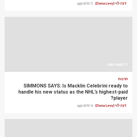
דנה לוי (Dana Levy)
5 ימים ago
11 min read
תרבות
SIMMONS SAYS: Is Macklin Celebrini ready to
handle his new status as the NHL’s highest-paid
player?
דנה לוי (Dana Levy)
6 ימים ago