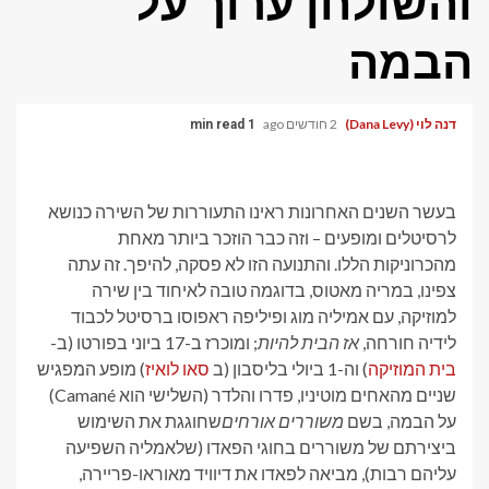
והשולחן ערוך על
הבמה
דנה לוי (Dana Levy)
2 חודשים ago
1 min read
בעשר השנים האחרונות ראינו התעוררות של השירה כנושא
לרסיטלים ומופעים – וזה כבר הוזכר ביותר מאחת
מהכרוניקות הללו. והתנועה הזו לא פסקה, להיפך. זה עתה
צפינו, במריה מאטוס, בדוגמה טובה לאיחוד בין שירה
למוזיקה, עם אמיליה מוג ופיליפה ראפוסו ברסיטל לכבוד
לידיה חורחה,
אז הבית להיות
; ומוכרז ב-17 ביוני בפורטו (ב-
בית המוזיקה
) וה-1 ביולי בליסבון (ב
סאו לואיז
) מופע המפגיש
שניים מהאחים מוטיניו, פדרו והלדר (השלישי הוא Camané)
על הבמה, בשם
משוררים אורחים
שחוגגת את השימוש
ביצירתם של משוררים בחוגי הפאדו (שלאמליה השפיעה
עליהם רבות), מביאה לפאדו את דיוויד מאוראו-פריירה,