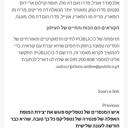
אלכסנדר אוניל, פדרו הום דה מלו, חוסה קרלוס ארי דוס
סנטוס, פדרו טמן, ומאוחר יותר מנואלה דה פרייטס, מריה מו
רוסאריו, מריה מו רוסאריו, אונייל, פדרו הום דה מלו. מונגה.
הקוראים הם הכוח והחיים של העיתון
תרומתה של PÚBLICO לחיים הדמוקרטיים והאזרחיים של
המדינה טמונה בחוזק היחסים שהיא יוצרת עם קוראיה. כדי
להמשיך לקרוא מאמר זה, הירשם ל-PÚBLICO. התקשר
אלינו למספר 808 200 095 או שלח לנו דוא"ל לכתובת
subscriptions.online@publico.pt.
Source link
Post
Previous
איש המנסרים של נטפליקס פוגש את יצירת המופת
navigation
האפלה של פנטזיה של נטפליקס כל כך טובה, שהיא כבר
חודשה לעונה שלישית