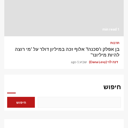
1 min read
תרבות
בן אפלק ו'סכנה!' אלוף זכה במיליון דולר על 'מי רוצה
להיות מיליונר'
דנה לוי (Dana Levy)
שבוע 1 ago
חיפוש
חיפוש