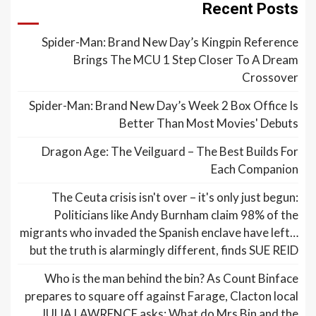
Recent Posts
Spider-Man: Brand New Day’s Kingpin Reference
Brings The MCU 1 Step Closer To A Dream
Crossover
Spider-Man: Brand New Day’s Week 2 Box Office Is
Better Than Most Movies' Debuts
Dragon Age: The Veilguard – The Best Builds For
Each Companion
The Ceuta crisis isn't over – it's only just begun:
Politicians like Andy Burnham claim 98% of the
migrants who invaded the Spanish enclave have left…
but the truth is alarmingly different, finds SUE REID
Who is the man behind the bin? As Count Binface
prepares to square off against Farage, Clacton local
JULIA LAWRENCE asks: What do Mrs Bin and the