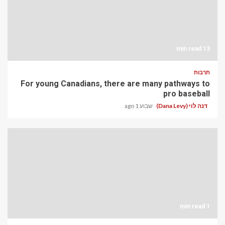
13 min read
תרבות
For young Canadians, there are many pathways to
pro baseball
דנה לוי (Dana Levy)
שבוע 1 ago
1 min read