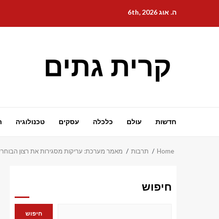
Ski
ה. אוג 6th, 2026
t
conten
קרית גתים
חדשות
עולם
כלכלה
עסקים
טכנולוגיה
ת
Home
תרבות
מאמר מערכת: עריקות מסגירות את רצון הבוחרי
חיפוש
חיפוש