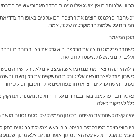
מכיוון שלבוחרים אין מושג אילו מזימות בחדר האחורי עשויים התרח
"כשחברי פרלמנט חוצים את הרצפה, הם עוקפים באופן חד צדדי את 
חמורות על שלמות הדמוקרטיה שלנו", אמר.
תוכן המאמר
כשחבר פרלמנט חוצה את הרצפה, הוא גוזל את רצון הבוחרים. ובבחי
ולליברלים ממשלת מיעוט דקה כתער.
זו לא הייתה תוצאה מתוכננת מראש. המצביעים לא ניהלו שיחה מבעוד 
כישרון מוזר לייצר תוצאה אלקטורלית המשקפת את רצון העם. ובשנה
כעת, חמישה עריקים חצו את הרצפה ושינו את החשבון הפוליטי הזה.
כאשר חבר פרלמנט בוגד בבוחרים על ידי החלפת נאמנות, אנו זקוקים
כלל לעריקות כאלה.
יהיה קשה לשנות את השיטה. בסגנון הממשל של וסטמינסטר, מושב 
היו חוצי רצפה מפורסמים בהיסטוריה. ראש ממשלת בריטניה בתקופת
פעמיים. אבל הוא לא עשה זאת מתוך אופורטוניזם אלא מתוך שכנוע פו