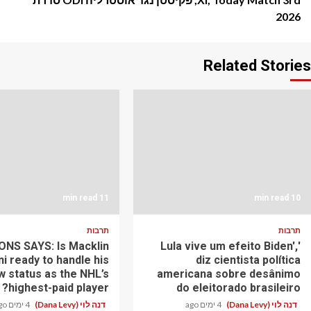
2026
Related Stories
11 min read
10 min read
תרבות
תרבות
NS SAYS: Is Macklin
'Lula vive um efeito Biden',
ni ready to handle his
diz cientista política
w status as the NHL’s
americana sobre desânimo
highest-paid player?
do eleitorado brasileiro
דנה לוי (Dana Levy)
4 ימים ago
דנה לוי (Dana Levy)
4 ימים ago