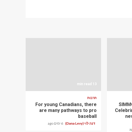
13 min read
תרבות
For young Canadians, there
SIMMO
are many pathways to pro
Celebri
baseball
ne
דנה לוי (Dana Levy)
6 ימים ago