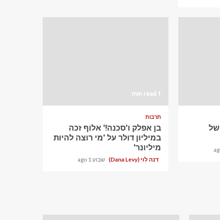
1 min read
תרבות
ם של
בן אפלק ו'סכנה!' אלוף זכה
במיליון דולר על 'מי רוצה להיות
מיליונר'
דנה לוי (Dana Levy)
שבוע 1 ago