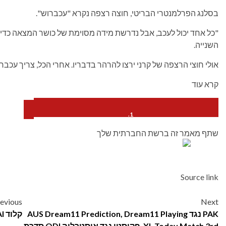
בסלנג הפרלמנטרי הבריטי, חוצה רצפה נקרא "עכברוש".
"כל אחד יכול לעכב, אבל נדרשת מידה מסוימת של כושר המצאה כדי
השנייה.
אולי חוצי הרצפה של קרני ירצו להרהר בדבריו. אחרי הכל, צריך עכברו
קרא עוד
מערכת: הקנדים קשורים לאלברטה
שתף מאמר זה ברשת החברתית שלך
מאמר מערכת: מארק קרני לא הצליח להתעמת עם שנאת יהודים
Source link
Post
evious
Next
PAK נגד AUS Dream11 Prediction, Dream11 Playing
קלוד AI: מה בחינם ב-2026 ומה לא?
navigation
XI, Today Match 3rd, פקיסטן נגד אוסטרליה ODI סדרת