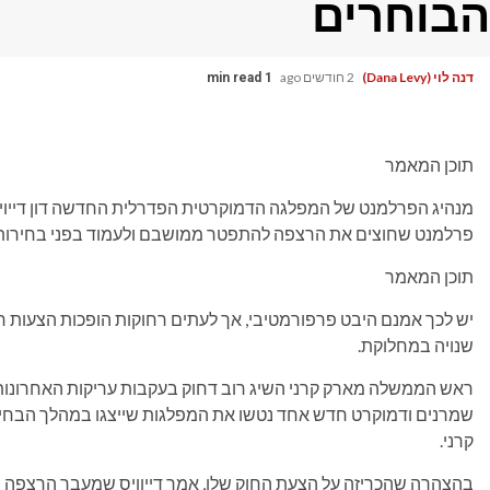
הבוחרים
דנה לוי (Dana Levy)
2 חודשים ago
1 min read
תוכן המאמר
מנהיג הפרלמנט של המפלגה הדמוקרטית הפדרלית החדשה דון דייוי
פרלמנט שחוצים את הרצפה להתפטר ממושבם ולעמוד בפני בחירות 
תוכן המאמר
יש לכך אמנם היבט פרפורמטיבי, אך לעתים רחוקות הופכות הצעות חו
שנויה במחלוקת.
ראש הממשלה מארק קרני השיג רוב דחוק בעקבות עריקות האחרונות
שמרנים ודמוקרט חדש אחד נטשו את המפלגות שייצגו במהלך הבחיר
קרני.
בהצהרה שהכריזה על הצעת החוק שלו, אמר דייוויס שמעבר הרצפה 