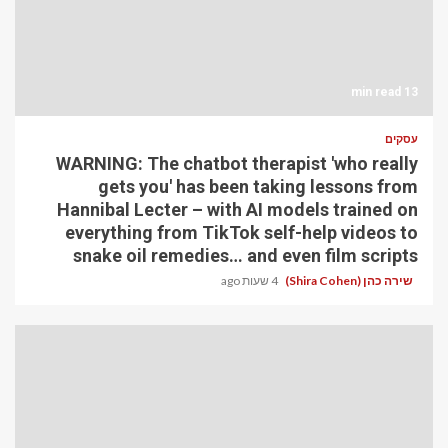
13 min read
עסקים
WARNING: The chatbot therapist 'who really
gets you' has been taking lessons from
Hannibal Lecter – with AI models trained on
everything from TikTok self-help videos to
snake oil remedies… and even film scripts
שירה כהן (Shira Cohen)
4 שעות ago