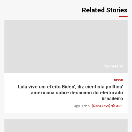
Related Stories
10 min read
תרבות
'Lula vive um efeito Biden', diz cientista política
americana sobre desânimo do eleitorado
brasileiro
דנה לוי (Dana Levy)
6 ימים ago