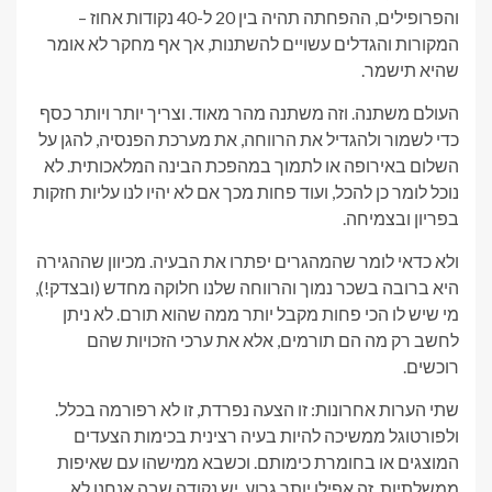
והפרופילים, ההפחתה תהיה בין 20 ל-40 נקודות אחוז –
המקורות והגדלים עשויים להשתנות, אך אף מחקר לא אומר
שהיא תישמר.
העולם משתנה. וזה משתנה מהר מאוד. וצריך יותר ויותר כסף
כדי לשמור ולהגדיל את הרווחה, את מערכת הפנסיה, להגן על
השלום באירופה או לתמוך במהפכת הבינה המלאכותית. לא
נוכל לומר כן להכל, ועוד פחות מכך אם לא יהיו לנו עליות חזקות
בפריון ובצמיחה.
ולא כדאי לומר שהמהגרים יפתרו את הבעיה. מכיוון שההגירה
היא ברובה בשכר נמוך והרווחה שלנו חלוקה מחדש (ובצדק!),
מי שיש לו הכי פחות מקבל יותר ממה שהוא תורם. לא ניתן
לחשב רק מה הם תורמים, אלא את ערכי הזכויות שהם
רוכשים.
שתי הערות אחרונות: זו הצעה נפרדת, זו לא רפורמה בכלל.
ולפורטוגל ממשיכה להיות בעיה רצינית בכימות הצעדים
המוצגים או בחומרת כימותם. וכשבא ממישהו עם שאיפות
ממשלתיות, זה אפילו יותר גרוע. יש נקודה שבה אנחנו לא