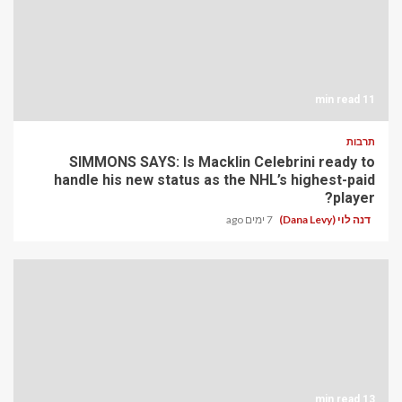
11 min read
תרבות
SIMMONS SAYS: Is Macklin Celebrini ready to
handle his new status as the NHL’s highest-paid
player?
דנה לוי (Dana Levy)
7 ימים ago
13 min read