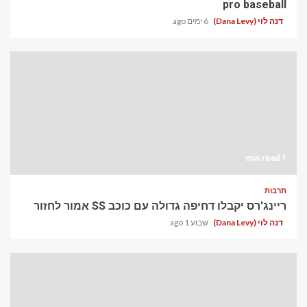
pro baseball
דנה לוי (Dana Levy)
6 ימים ago
1 min read
תרבות
ריינג'רס יקבלו דחיפה גדולה עם כוכב SS אמור לחזור
דנה לוי (Dana Levy)
שבוע 1 ago