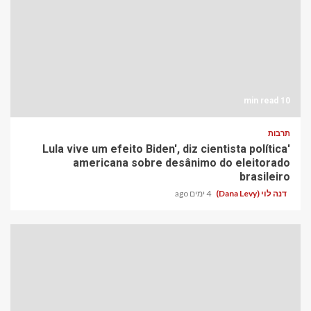
10 min read
תרבות
'Lula vive um efeito Biden', diz cientista política
americana sobre desânimo do eleitorado
brasileiro
דנה לוי (Dana Levy)
4 ימים ago