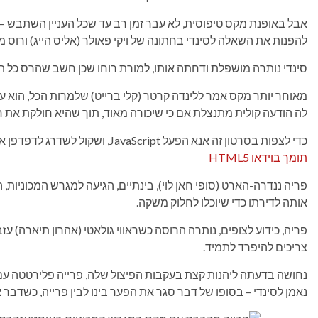
אבל באופנת מקס טיפוסית, לא עבר זמן רב עד שכל העניין השתבש – 
להפנות את השאלה לסינדי בחתונה של ויקי פאולר (אליס הייג) ורוס מר
סינדי נותרה מושפלת ודחתה אותו, למורת רוחו שכן חשב שהרס כל תק
מאוחר יותר מקס אמר ללינדה קרטר (קלי ברייט) שלמרות הכל, הוא ע
לה הודעה קולית מתנצלת אם כי שיכורה מאוד, תוך שהיא חולקת את ר
כדי לצפות בסרטון זה אנא הפעל JavaScript, ושקול לשדרג לדפדפן אינטרנט
תומך בוידאו HTML5
פריה ננדרה-הארט (סופי חאן לוי), בינתיים, הגיעה למגרש המכוניות
אותה לדירתו כדי שיוכלו לחלוק משקה.
פריה, כידוע לצופים, נותרה הרוסה כשראווי גולאטי (אהרון תיארה) ע
צריכים להיפרד לתמיד.
נחושה בדעתה ליהנות קצת בעקבות הפיצול שלה, פרייה פלירטטה ע
נאמן לסינדי – בסופו של דבר סגר את הפער בינו לבין פרייה, כשדבר 