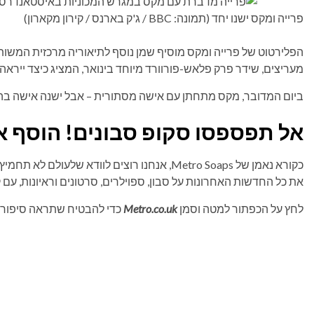
פרייה ומקס ישנו יחד (תמונה: BBC / ג'ק בארנס / קירון מקארון)
מעריצים, שידר פרק פלאש-פורוורד מיוחד בינואר, המציג כיצד ייראה יום השנ
ביום המדובר, מקס מתחתן עם אישה מסתורית – אבל ישנה אישה בהריו
אל תפספסו סקופ סבונים! הוסף א
כקורא נאמן של Metro Soaps, אנחנו רוצים לוודא 
את כל החדשות האחרונות על סבון, ספוילרים, סרטונים וראיונות, עם
לחץ על הכפתור למטה וסמן
Metro.co.uk
כדי להבטיח שתראה סיפורים מא