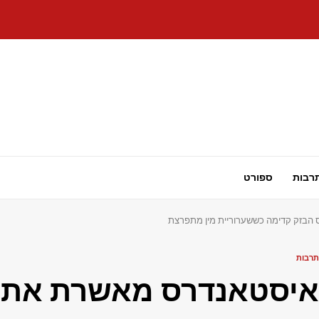
רבות
ספורט
הבזק קדימה כששערוריית מין מתפרצת
תרבות
איסטאנדרס מאשרת את ה