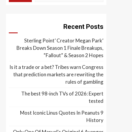
Recent Posts
‘Sterling Point’ Creator Megan Park
Breaks Down Season 1 Finale Breakups,
“Fallout” & Season 2 Hopes
Is it a trade or a bet? Tribes warn Congress
that prediction markets are rewriting the
rules of gambling
The best 98-inch TVs of 2026: Expert
tested
9 Most Iconic Linus Quotes In Peanuts
History
Only One Of Marvel's Original 6 Avenger