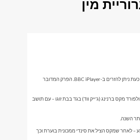
ריית מין
ספוילרים של EastEnders בהמשך לפרק של יום רביעי (3 ביוני), אשר כעת ניתן להזרים ב-BBC iPlayer. הפרק המדובר
פורד מקס ברנינג (ג'ייק ווד) בגד בבת זוגו – עם תושב
תר השנה.
ע – לאחר שמקס הציל את סינדי ממכונית בוערת וכך