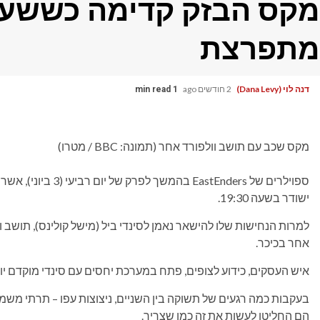
מקס הבזק קדימה כששערו
מתפרצת
דנה לוי (Dana Levy)
2 חודשים ago
1 min read
מקס שכב עם תושב וולפורד אחר (תמונה: BBC / מטרו)
ישודר בשעה 19:30.
למרות הנחישות שלו להישאר נאמן לסינדי ביל (מישל קולינס), תושב וול
אחר בכיכר.
איש העסקים, כידוע לצופים, פתח במערכת יחסים עם סינדי מוקדם יו
בעקבות כמה רגעים של תשוקה בין השניים, ניצוצות עפו – תרתי משמ
הם החליטו לעשות את זה כמו שצריך.