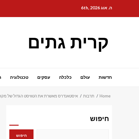
Ski
ה. אוג 6th, 2026
t
conten
קרית גתים
חדשות
עולם
כלכלה
עסקים
טכנולוגיה
ת
Home
תרבות
איסטאנדרס מאשרת את הטוויסט הגדול של מקס 
חיפוש
חיפוש