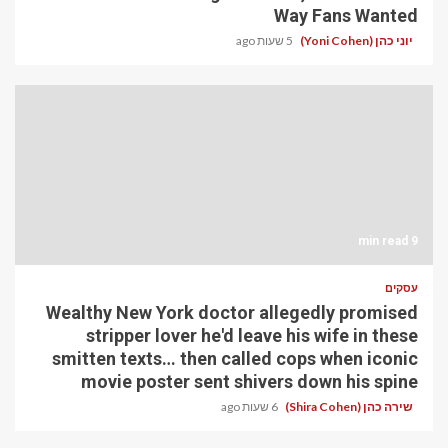
Way Fans Wanted
יוני כהן (Yoni Cohen)
5 שעות ago
9 min read
עסקים
Wealthy New York doctor allegedly promised
stripper lover he'd leave his wife in these
smitten texts… then called cops when iconic
movie poster sent shivers down his spine
שירה כהן (Shira Cohen)
6 שעות ago