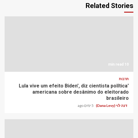
Related Stories
10 min read
תרבות
'Lula vive um efeito Biden', diz cientista política
americana sobre desânimo do eleitorado
brasileiro
דנה לוי (Dana Levy)
5 ימים ago