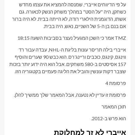
על פי הדיווחים אייברי, שמנסה להמציא את עצמו מחדש
כשחקן, היה "על הסט" במהלך משחק הנשק לכאורה. גם
אשתו, הדוגמנית הילארי רודה, לא הייתה בבית. לא היה ברור
אם בנם בן ה-5 של השניים, נאש, היה בבית.
TMZ אמר כי השכן המגעיל נעצר בסביבות השעה 18:15
אייברי בילה תריסר עונות בליגת ה-NHL, עבדה עבור רד
ווינגס, קינגס, כוכבים וריינג'רס. הוא כבש 90 שערים והוסיף
157 אסיסטים ב-580 משחקים. אבל הוא היה ידוע יותר בזכות
שצבר דקות עונשין והוביל את הליגה פעמיים בקטגוריה הזו.
פרסומת 4
פרסומת זו עדיין לא נטענה, אבל המאמר שלך ממשיך להלן.
תוכן המאמר
הוא פרש ב-2012.
אייברי לא זר למחלוקת