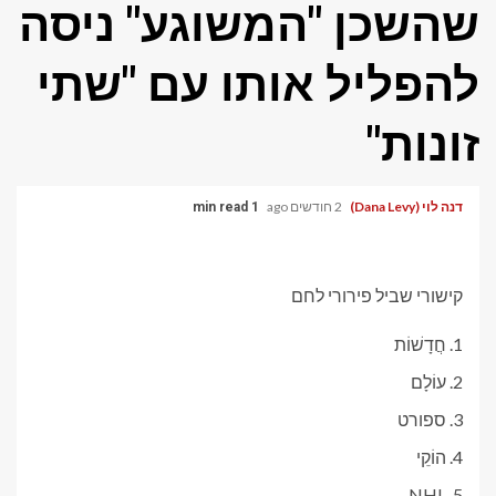
שהשכן "המשוגע" ניסה
להפליל אותו עם "שתי
זונות"
דנה לוי (Dana Levy)
2 חודשים ago
1 min read
קישורי שביל פירורי לחם
חֲדָשׁוֹת
עוֹלָם
ספורט
הוֹקֵי
NHL