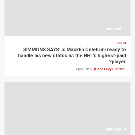
11 min read
תרבות
SIMMONS SAYS: Is Macklin Celebrini ready to
handle his new status as the NHL’s highest-paid
player?
דנה לוי (Dana Levy)
6 ימים ago
13 min read