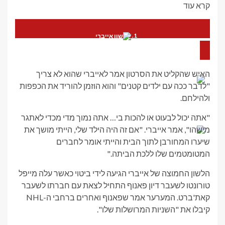
קרא עוד
שון אייברי מאמין ש"היה לו חבר לקבוצה הומוסקסואלי" במהלך
הקריירה שלו ב-NHL
האיש שהקליט את הסרטון אמר לאייברי שהוא לא צריך
"לדבר ככה עם ילדים קטנים" והוא הוזמן להוריד את הכפפות
אוכפי NHL לשעבר מזעזע את המעריצים על ידי כתיבת רומן רומנטי
ולהילחם.
מהביל
"אתה יכול לבעוט או להכות בי… אתה נמוך מדי מכדי לאתגר
מישהו", אמר אייברי. "אם זה היה הילד שלי, הייתי מושך את
שיערו המחורבן לתוך הבית והייתי אומר לחברים
שון אייברי אומר שהשחקן לא חשב על 'לרצוח מישהו היום'
המטומטמים שלו ללכת הביתה."
הלשון החמוצה של אייברי הגיעה לידי ביטוי כאשר עלה מייפל
טורונטו לשעבר דיון פאנוף התחיל לצאת עם חברתו לשעבר
קאת'ברט. המערער אמר שפאנוף ואחרים ברחבי ה-NHL
קיבלו את "השניות המרושלות שלו".