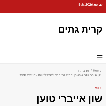
Ski
ש. אוג 8th, 2026
t
conten
קרית גתים
Primary
Menu
Home
תרבות
שון אייברי טוען שהשכן "המשוגע" ניסה להפליל אותו עם "שתי זונות"
תרבות
שון אייברי טוען