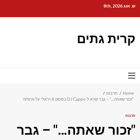
Ski
ש. אוג 8th, 2026
t
conten
קרית גתים
Primary
Menu
Home
תרבות
"זכור שאתה…" – גבר קורא ל-DJ Cuppy בפוסט X ויראלי על אחותה
תרבות
"זכור שאתה…" – גבר