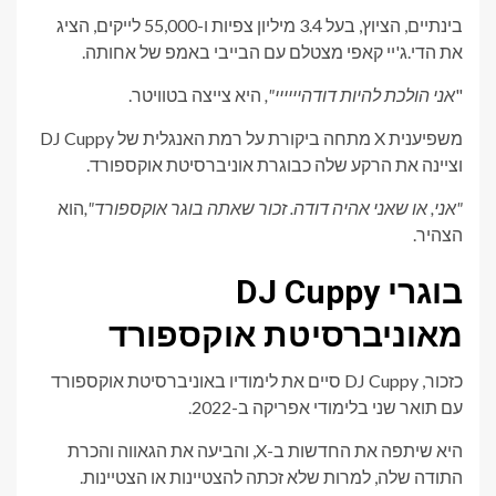
בינתיים, הציוץ, בעל 3.4 מיליון צפיות ו-55,000 לייקים, הציג
את הדי.ג'יי קאפי מצטלם עם הבייבי באמפ של אחותה.
"
אני הולכת להיות דודהיייייי",
היא צייצה בטוויטר.
משפיענית X מתחה ביקורת על רמת האנגלית של DJ Cuppy
וציינה את הרקע שלה כבוגרת אוניברסיטת אוקספורד.
"אני, או שאני אהיה דודה. זכור שאתה בוגר אוקספורד",
הוא
הצהיר.
בוגרי DJ Cuppy
מאוניברסיטת אוקספורד
כזכור, DJ Cuppy סיים את לימודיו באוניברסיטת אוקספורד
עם תואר שני בלימודי אפריקה ב-2022.
היא שיתפה את החדשות ב-X, והביעה את הגאווה והכרת
התודה שלה, למרות שלא זכתה להצטיינות או הצטיינות.