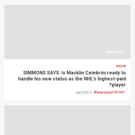
11 min read
תרבות
SIMMONS SAYS: Is Macklin Celebrini ready to
handle his new status as the NHL’s highest-paid
player?
דנה לוי (Dana Levy)
6 ימים ago