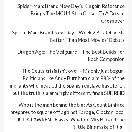
Spider-Man: Brand New Day’s Kingpin Reference
Brings The MCU 1 Step Closer To A Dream
Crossover
Spider-Man: Brand New Day’s Week 2 Box Office Is
Better Than Most Movies' Debuts
Dragon Age: The Veilguard – The Best Builds For
Each Companion
The Ceuta crisis isn't over – it's only just begun:
Politicians like Andy Burnham claim 98% of the
migrants who invaded the Spanish enclave have left…
but the truth is alarmingly different, finds SUE REID
Who is the man behind the bin? As Count Binface
prepares to square off against Farage, Clacton local
JULIA LAWRENCE asks: What do Mrs Bin and the
little Bins make of it all?