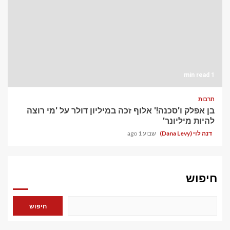
1 min read
תרבות
בן אפלק ו'סכנה!' אלוף זכה במיליון דולר על 'מי רוצה
להיות מיליונר'
דנה לוי (Dana Levy)
שבוע 1 ago
חיפוש
חיפוש