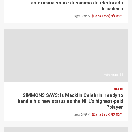
americana sobre desânimo do eleitorado
brasileiro
דנה לוי (Dana Levy)
6 ימים ago
11 min read
תרבות
SIMMONS SAYS: Is Macklin Celebrini ready to
handle his new status as the NHL’s highest-paid
player?
דנה לוי (Dana Levy)
7 ימים ago