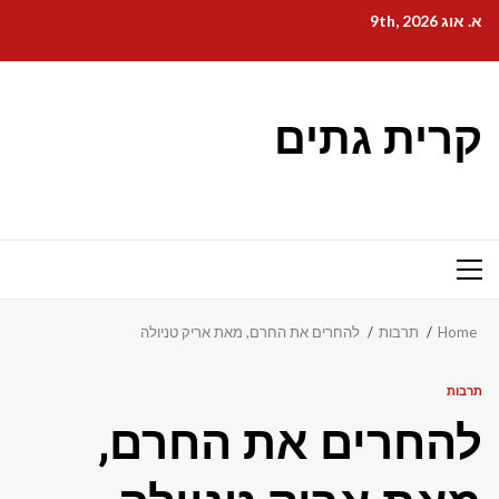
Ski
א. אוג 9th, 2026
t
conten
קרית גתים
Primary
Menu
Home
תרבות
להחרים את החרם, מאת אריק טניולה
תרבות
להחרים את החרם,