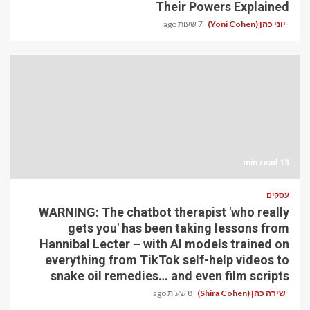
Their Powers Explained
יוני כהן (Yoni Cohen)
7 שעות ago
13 min read
עסקים
WARNING: The chatbot therapist 'who really
gets you' has been taking lessons from
Hannibal Lecter – with AI models trained on
everything from TikTok self-help videos to
snake oil remedies… and even film scripts
שירה כהן (Shira Cohen)
8 שעות ago