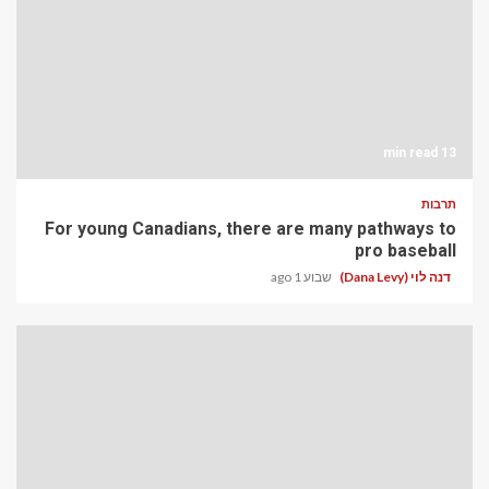
13 min read
תרבות
For young Canadians, there are many pathways to
pro baseball
דנה לוי (Dana Levy)
שבוע 1 ago