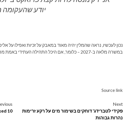
יודע שהעקומה מ
נכון לעכשיו, נראה שהמלין יהיה מאוד במאבק על זכיות ואפילו על א
במשרה מלאה ב-2027 – כלומר, אם היכל התהילה העתידי באמת מסוגל להתרחק כשהוא טוב יותר ממה שהיה אי פעם.
Source link
Post
evious
Next
פקידי לטברידג' דוחקים בשימור מים על רקע זרימות
10 Most Influential Sci-Fi Movies Of All Time, Ranked
navigation
נהרות גבוהות