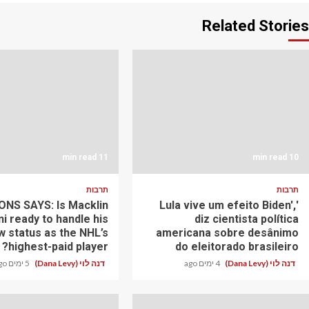
Related Stories
11 min read
10 min read
תרבות
תרבות
NS SAYS: Is Macklin
'Lula vive um efeito Biden',
ni ready to handle his
diz cientista política
w status as the NHL’s
americana sobre desânimo
highest-paid player?
do eleitorado brasileiro
דנה לוי (Dana Levy)
4 ימים ago
דנה לוי (Dana Levy)
5 ימים ago