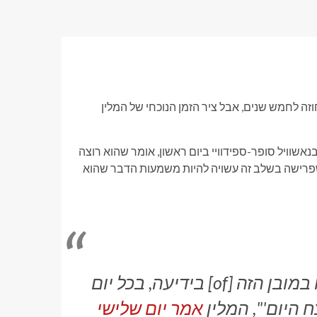
זה לחמש שנים, אבל ציר הזמן הנוכחי של המלין
ין, בן 45, שזה עתה זכה במקום ה-62 בקריירה בנאשוויל סופר-ספידוויי ביום ראשון, אומר שהוא רוצה
 שפרישה בשלב זה עשויה להיות משמעות הדבר שהוא
"אני רוצה להרגיש כמו שאני מרגיש עכשיו במובן הזה [of] בידיעה, בכל יום
ח היום'", המלין
אמר יום שלישי