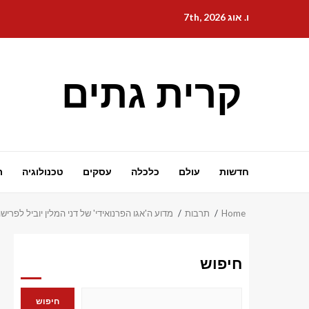
Ski
ו. אוג 7th, 2026
t
conten
קרית גתים
חדשות
עולם
כלכלה
עסקים
טכנולוגיה
ת
Home
תרבות
מדוע ה'אגו הפרנואידי' של דני המלין יוביל לפרי
חיפוש
חיפוש