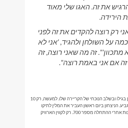
Si. "אני חייב להרגיש את זה. האגו שלי מאוד
ת הירידה.
אני רק רוצה להקדים את זה לפני
ה על השולחן ולהגיד, 'אני לא
תכוון'". זה מה שאני רוצה, זה
זה אם אני באמת רוצה".
מעט נהגים וספורטאים בכלל מוצאים את עצמם מתפקדים כמו המלין בגילו ובשלב הנוכחי של הקריירה שלו. למעשה, רק 10
זכו במירוץ לאחר הפתיחה ה-700 של סדרת הגביע. הניצחון ביום ראשון העביר את המלין לתיקו
במקום השלישי ברשימה זו עם ג'ף גורדון, שכן להמלין יש שישה ניצחונות אחרי ההתחלה מספר 700. רק לקווין הארוויק