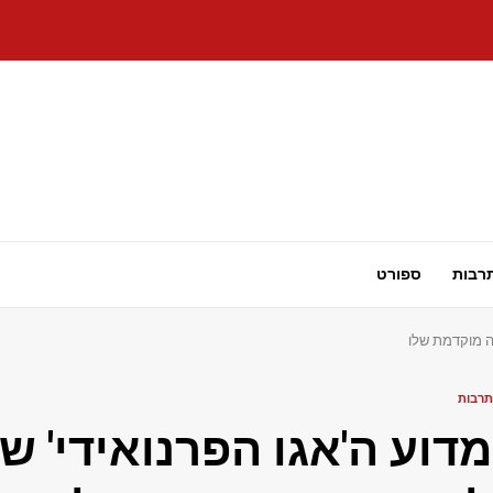
רבות
ספורט
שה מוקדמת שלו
תרבות
מדוע ה'אגו הפרנואידי' של