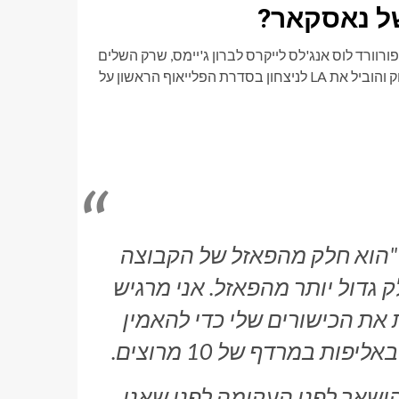
 של נאסקאר?
וורד לוס אנג'לס לייקרס לברון ג'יימס, שרק השלים
את עונת ה-NBA ה-23 שלו ועשה זאת בעודו קולע 20.9 נקודות למשחק והוביל את LA לניצחון בסדרת הפלייאוף הראשון על
. "הוא חלק מהפאזל של הקבוצה
ק גדול יותר מהפאזל. אני מרגיש
את הכישורים שלי כדי להאמין
 במרדף של 10 מרוצים.
הישאר לפני העקומה לפני שאני