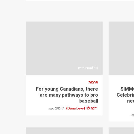
13 min read
תרבות
For young Canadians, there
SIMMO
are many pathways to pro
Celebri
baseball
ne
דנה לוי (Dana Levy)
7 ימים ago