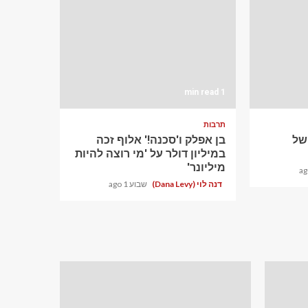
1 min read
תרבות
ם של
בן אפלק ו'סכנה!' אלוף זכה
במיליון דולר על 'מי רוצה להיות
מיליונר'
דנה לוי (Dana Levy)
שבוע 1 ago