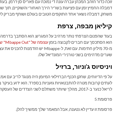
דמבלה החמיץ זמן עם פציעות בשריר הירך האחורי והשוקיים, תוך שהוא
משחק, דמבלה נשאר אחד התוקפים הטובים בעולם ושותף מבריק לש
קיליאן מבפה, צרפת
בעוד שהפנום הצרפתי נותר מרהיב על המגרש, הוא הסתבך בדרמה במ
הוא הסתכסך עם חברים לקבוצה בזמן
עצומה של "Mbappe Out" שהושקה על ידי מעריצים
שערים מדהימים בשני טורנירי המונדיאל שלו.
ויניסיוס ג'וניור, ברזיל
על פי הדיווחים, שחקן הכנף הברזילאי המיומן היה מנוגד לריב עם אמב
לעתים קרובות מטרה להתבטאויות גזעניות בספרד. הוא ידוע בעיקר
לריאל כנער ב-2017, מהלך שיותר משתלם לשני הצדדים של העסקה.
פרסומת 5
פרסומת זו עדיין לא נטענה, אבל המאמר שלך ממשיך להלן.