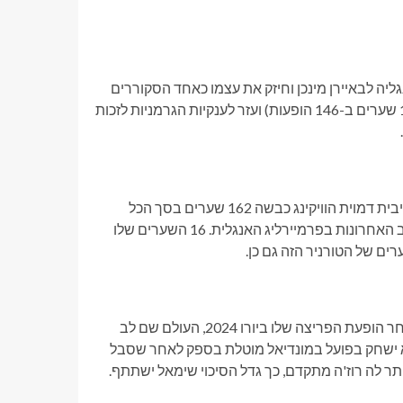
יה לבאיירן מינכן וחיזק את עצמו כאחד הסקוררים
הטובים ביותר בספורט. הוא כבש בקצב של כמעט שער למשחק (143 שערים ב-146 הופעות) ועזר לענקיות הגרמניות לזכות
פשוטו כמשמעו, אחד מכבשי השערים הטובים בעולם, הדמות המאסיבית דמוית הוויקינג כבשה 162 שערים בסך הכל
ב-198 משחקים במנצ'סטר סיטי וזכתה בשלושה מארבעת נעלי הזהב האחרונות בפרמיירליג האנגלית. 16 השערים שלו
ים של הטורניר הזה גם כן.
הוא רק בן 18 אבל יש לו כבר שלושה תארים בלה ליגה בברצלונה. לאחר הופעת הפריצה שלו ביורו 2024, העולם שם לב
א ישחק בפועל במונדיאל מוטלת בספק לאחר שסבל
ר לה רוז'ה מתקדם, כך גדל הסיכוי שימאל ישתתף.