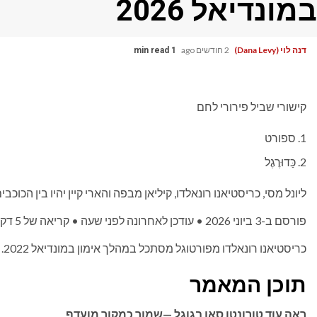
במונדיאל 2026
דנה לוי (Dana Levy)
2 חודשים ago
1 min read
קישורי שביל פירורי לחם
ספורט
כַּדוּרֶגֶל
ליונל מסי, כריסטיאנו רונאלדו, קיליאן מבפה והארי קיין יהיו בין הכו
פורסם ב-3 ביוני 2026
•
עודכן לאחרונה לפני שעה
•
קריאה של 5 דקות
כריסטיאנו רונאלדו מפורטוגל מסתכל במהלך אימון במונדיאל 2022.
תוכן המאמר
ראה עוד טורונטו סאן בגוגל —
שמור כמקור מועדף