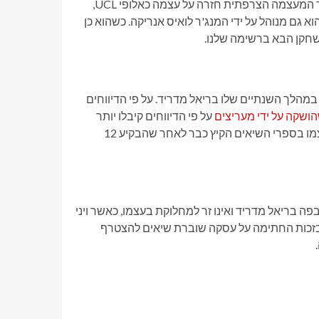
זוכה כדור הזהב המכהן עברה עונה די נמוכה עם פאריס סן ז'רמן. בעוד המעצמה הצרפתית חזרה על עצמה כאלופי UCL,
 גם מנוהל על ידי המנג'ר לואיס אנריקה. כשהוא כן
חקן הבא ברשימה שלנו.
הלך השנתיים שלו בריאל מדריד. על פי הדיווחים
על פי הדיווחים קיבלו יותר
מ-70 מיליון חתימות. עם זאת, ל-Mbappe יש הזדמנות להכניס את עצמו בספרי השיאים הקיץ כבר לאחר שהבקיע 12
פה בריאל מדריד ואינו זר למחלוקת בעצמו, כאשר ויני
 בזכות החתימה על עסקה שוברת שיאים להצטרף