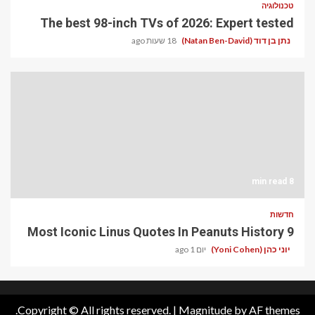
טכנולוגיה
The best 98-inch TVs of 2026: Expert tested
נתן בן דוד (Natan Ben-David)
18 שעות ago
8 min read
חדשות
9 Most Iconic Linus Quotes In Peanuts History
יוני כהן (Yoni Cohen)
יום 1 ago
Copyright © All rights reserved.
|
Magnitude
by AF themes.