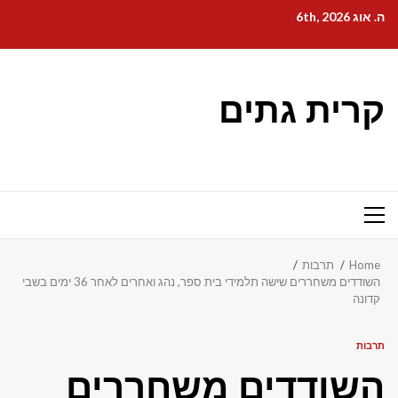
Ski
ה. אוג 6th, 2026
t
conten
קרית גתים
Primary
Menu
Home
תרבות
השודדים משחררים שישה תלמידי בית ספר, נהג ואחרים לאחר 36 ימים בשבי
קדונה
תרבות
השודדים משחררים