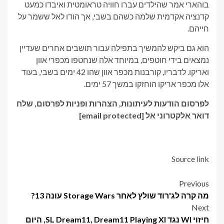
בוהארי אמר שהילדים עברו חוויה טראומטית ואיבדו כמעט
קדנציה אקדמית שלמה כשהם בשבי, אך הודו לאל ששמר על
חייהם.
הוא גם ביקש להמשיך בתפילה עבור תושבים אחרים שעדיין
נמצאים בידי חוטפים, במיוחד אלה שנחטפו מכפרי אוון
ואריקו. לדבריו, קורבנות מכפר אוון שהו 42 ימים בשבי, בעוד
אלו מכפר אריקו הוחזקו במשך 57 ימים.
לפרסום הודעות לעיתונות, הצהרות ופניות לפרסום, שלח
דואר אלקטרוני אל
[email protected]
Source link
Post
Previous
מה קרה לג'רוד שולץ לאחר Storage Wars עונה 13?
navigation
Next
חיזוי WI נגד SL Dream11, Dream11 Playing XI, היום