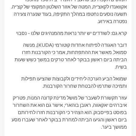
אקוואנדו לקאצ'יה, המטה של ​​אזור השלטון המקומי של קצ'יה.
תשעה נוסעים נחטפו במהלך התקיפה, בעוד שנערה צעירה
נפטרה באירוע.
קרא גם: לשודדים יש יותר נראות מהמנהיגים שלנו – נסבוי
דובר האגודה לפיתוח אחדות קוטורמי (KUDA), מנשה
סמואל, מאשר את ההתפתחות, אמר כי הקורבנות חזרו
הביתה ביום ראשון בבוקר לאחר טרקים במשך כשש שעות
בשיח.
שמואל הביע הערכה ליחידים ולקבוצות שהציעו תפילות
ותמיכה שתרמו להבטחת שחרור הקורבנות.
עוזר תקשורת לשעבר של מושל מדינת קדונה המנוח, פטריק
איברהים יאקאווה, ראובן בוהארי, אישר גם הוא את השחרור
בפוסט בפייסבוק. הוא הצהיר כי הקורבנות חזרו לחירותם
ביום ראשון והגיעו הביתה למחרת בבוקר לאחר שעברו מסע
ממושך ביער.