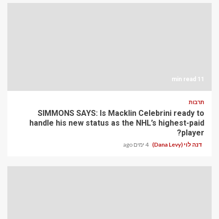
11 min read
תרבות
SIMMONS SAYS: Is Macklin Celebrini ready to
handle his new status as the NHL’s highest-paid
player?
דנה לוי (Dana Levy)
4 ימים ago