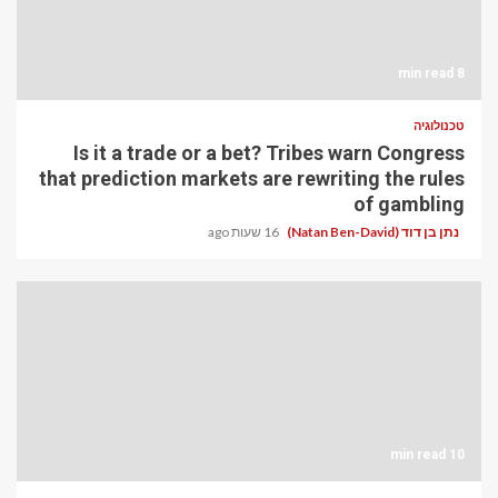
8 min read
טכנולוגיה
Is it a trade or a bet? Tribes warn Congress
that prediction markets are rewriting the rules
of gambling
נתן בן דוד (Natan Ben-David)
16 שעות ago
10 min read