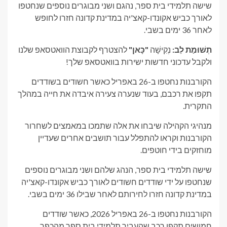
שישה תלמידי בית ספר, נהגם ושני מבוגרים נוספים שנחטפו
לאורך כביש אקונדו-קאצ'יה במדינת קדונה חזרו לחופש
לאחר 36 ימים בשבי.
תְשׁוּמַת לֵב:
נְקִישָׁה
"כָּאן"
להצטרף לקבוצת הוואטסאפ שלנו
ולקבל עדכוני חדשות ישירות בוואטסאפ שלך!
הקורבנות נחטפו ב-26 באפריל כאשר חשודים בשודדים
תקפו את רכבם, בעוד שנערה צעירה איבדה את חייה במהלך
התקרית.
מנהיגי הקהילה שיבחו את אלה שתמכו במאמצים לשחרור
הקורבנות וקראו להתפלל עבור תושבים אחרים שעדיין
מוחזקים בידי חוטפים.
שישה תלמידי בית ספר, הנהג שלהם ושני מבוגרים נוספים
שנחטפו על ידי שודדים חשודים לאורך כביש אקונדו-קאצ'יה
במדינת קדונה חזרו לחירותם לאחר שבילו 36 ימים בשבי.
הקורבנות נחטפו ב-26 באפריל 2026, כאשר שודדים
חמושים תקפו רכב שהעביר תלמידי בית ספר מהכפר