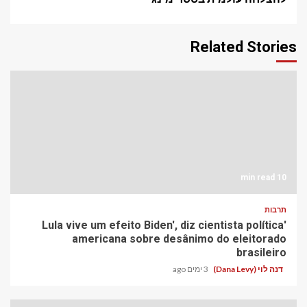
Related Stories
10 min read
תרבות
'Lula vive um efeito Biden', diz cientista política
americana sobre desânimo do eleitorado
brasileiro
דנה לוי (Dana Levy)
3 ימים ago