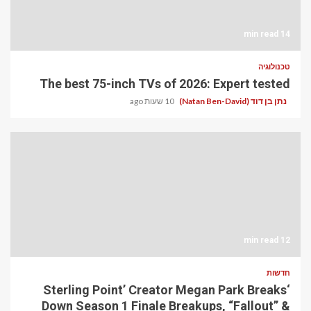
14 min read
טכנולוגיה
The best 75-inch TVs of 2026: Expert tested
נתן בן דוד (Natan Ben-David)
10 שעות ago
12 min read
חדשות
‘Sterling Point’ Creator Megan Park Breaks
Down Season 1 Finale Breakups, “Fallout” &