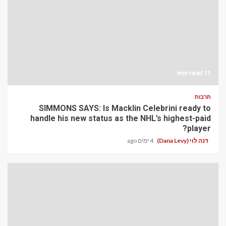
11 min read
תרבות
SIMMONS SAYS: Is Macklin Celebrini ready to
handle his new status as the NHL’s highest-paid
player?
דנה לוי (Dana Levy)
4 ימים ago