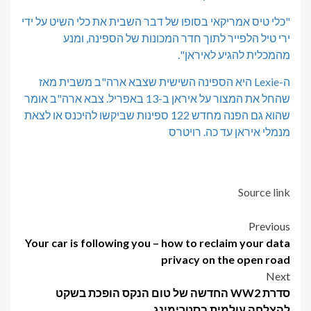
"כלי טיס אמריקאי בסופו של דבר השבית את כלי השיט על ידי
ירי טיל הלפייר לתוך חדר המכונות של הספינה, ומנע
מהמכלית להגיע לאיראן".
ה-Lexie היא הספינה השישית שצבא ארה"ב משבית מאז
שהחל את המצור על איראן ב-13 באפריל. צבא ארה"ב אומר
שהוא גם הפנה מחדש 122 ספינות שביקשו להיכנס או לצאת
מנמלי איראן עד כה. רויטרס
Source link
Post
Previous
Your car is following you – how to reclaim your data
navigation
privacy on the open road
Next
סדרת WW2 החדשה של טום הנקס הופכת בשקט
להצלחה עולמית בסטרימינג