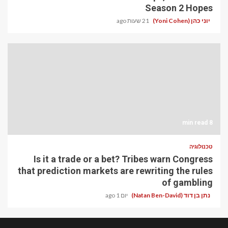
Season 2 Hopes
יוני כהן (Yoni Cohen)
21 שעות ago
8 min read
טכנולוגיה
Is it a trade or a bet? Tribes warn Congress
that prediction markets are rewriting the rules
of gambling
נתן בן דוד (Natan Ben-David)
יום 1 ago