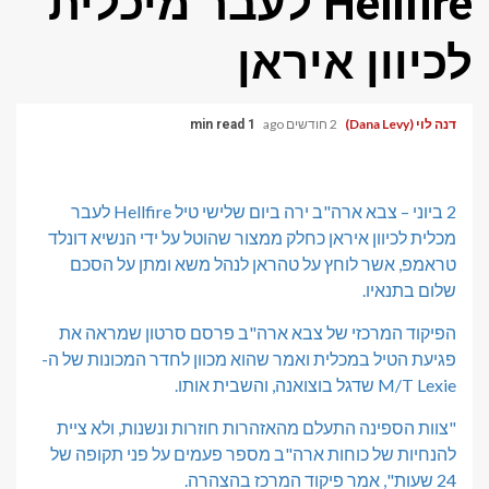
Hellfire לעבר מיכלית
לכיוון איראן
דנה לוי (Dana Levy)
2 חודשים ago
1 min read
2 ביוני – צבא ארה"ב ירה ביום שלישי טיל Hellfire לעבר
מכלית לכיוון איראן כחלק ממצור שהוטל על ידי הנשיא דונלד
טראמפ, אשר לוחץ על טהראן לנהל משא ומתן על הסכם
שלום בתנאיו.
הפיקוד המרכזי של צבא ארה"ב פרסם סרטון שמראה את
פגיעת הטיל במכלית ואמר שהוא מכוון לחדר המכונות של ה-
M/T Lexie שדגל בוצואנה, והשבית אותו.
"צוות הספינה התעלם מהאזהרות חוזרות ונשנות, ולא ציית
להנחיות של כוחות ארה"ב מספר פעמים על פני תקופה של
24 שעות", אמר פיקוד המרכז בהצהרה.