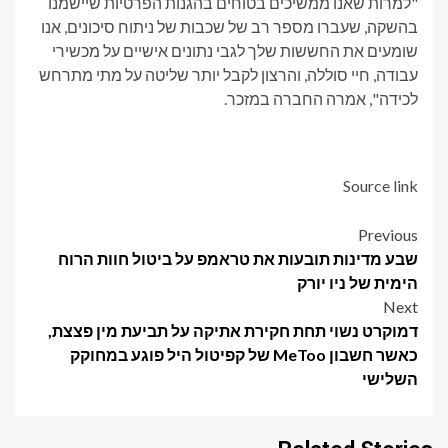
"למרות שאנו ‌ממשיכים בטוחים בהגנות הפרטיות שיישמנו ⁠
בהשקה, שעברו מספר רב של שכבות של ניתוח סיכונים, אנו
שומעים את החששות שלך לגבי נתונים אישיים על מכשירי
עבודה, חיי סוללה, והרצון לקבל יותר שליטה על מתי מתרחש
לכידה", אמרה החברה במזכר.
Source link
Post
Previous
שבע מדינות תובעות את טראמפ על ביטול חוות הרוח
navigation
הימית של ניו יורק
Next
דמוקרט נשוי תחת חקירת אתיקה על תביעת מין פצצת,
כאשר חשבון MeToo של קפיטול היל פוגע במחוקק
השלישי