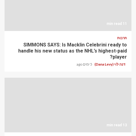
11 min read
תרבות
SIMMONS SAYS: Is Macklin Celebrini ready to
handle his new status as the NHL’s highest-paid
player?
דנה לוי (Dana Levy)
5 ימים ago
13 min read