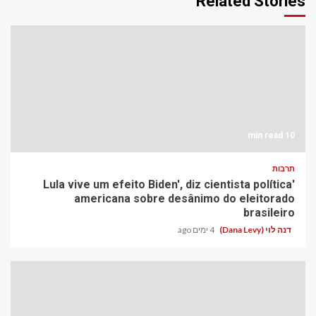
Related Stories
10 min read
תרבות
'Lula vive um efeito Biden', diz cientista política
americana sobre desânimo do eleitorado
brasileiro
דנה לוי (Dana Levy)
4 ימים ago