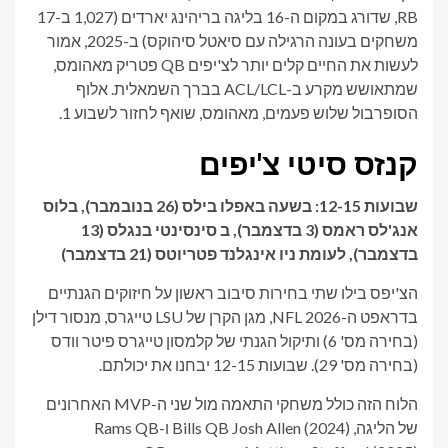
RB, שדורג במקום ה-16 בליגה בריהינג יארדים (1,027 ב-17
משחקים בעונה הרגילה עם סיאטל סיהוקס) ב-2025, אמור
לעשות את החיים קלים יותר לצ'יפים QB פטריק מאהומס,
שמתאושש מקרע ב-ACL/LCL בברך השמאלית. אלוף
הסופרבול שלוש פעמים, מאהומס, שואף לחזור לשבוע 1.
קנזס סיטי צ'יפים
שבועות 12-15: בשעה
באפלו בילס
(26 בנובמבר), בלוס
אנג'לס ראמס (3 בדצמבר), ב
סינסינטי בנגלס
(13
בדצמבר), לעומת
ניו אינגלנד פטריוטס
(21 בדצמבר)
הצ'יפס בילו שתי בחירות סיבוב ראשון על חיזוקים הגנתיים
בדראפט ה-NFL 2026, מגן הקרן של LSU טייגרס, מנסור דילן
(בחירה מס' 6) ותיקול הגנתי של קלמסון טייגרס פיטר וודס
(בחירה מס' 29). שבועות 12-15 יבחנו את יכולתם.
הלוח הזה כולל משחקי התאמה מול שני ה-MVP האחרונים
של הליגה, Bills QB Josh Allen (2024) ו-Rams QB