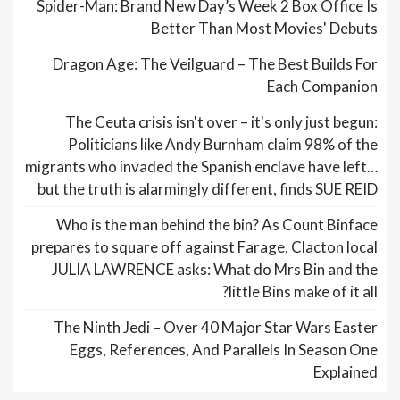
Spider-Man: Brand New Day’s Week 2 Box Office Is
Better Than Most Movies' Debuts
Dragon Age: The Veilguard – The Best Builds For
Each Companion
The Ceuta crisis isn't over – it's only just begun:
Politicians like Andy Burnham claim 98% of the
migrants who invaded the Spanish enclave have left…
but the truth is alarmingly different, finds SUE REID
Who is the man behind the bin? As Count Binface
prepares to square off against Farage, Clacton local
JULIA LAWRENCE asks: What do Mrs Bin and the
little Bins make of it all?
The Ninth Jedi – Over 40 Major Star Wars Easter
Eggs, References, And Parallels In Season One
Explained