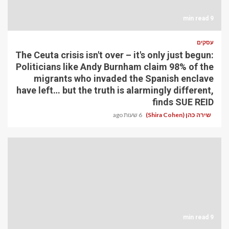
9 min read
עסקים
The Ceuta crisis isn't over – it's only just begun:
Politicians like Andy Burnham claim 98% of the
migrants who invaded the Spanish enclave
have left… but the truth is alarmingly different,
finds SUE REID
שירה כהן (Shira Cohen)
6 שעות ago
9 min read