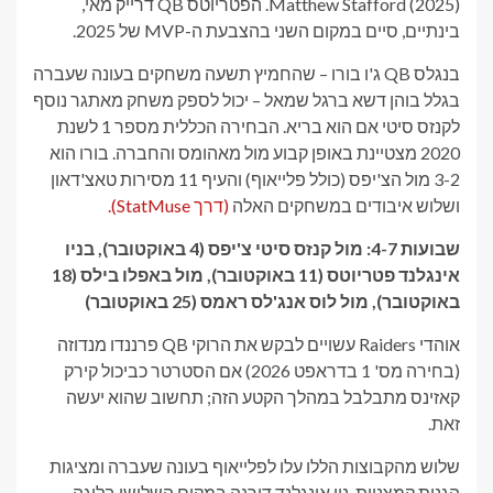
Matthew Stafford (2025). הפטריוטס QB דרייק מאי,
בינתיים, סיים במקום השני בהצבעת ה-MVP של 2025.
בנגלס QB ג'ו בורו – שהחמיץ תשעה משחקים בעונה שעברה
בגלל בוהן דשא ברגל שמאל – יכול לספק משחק מאתגר נוסף
לקנזס סיטי אם הוא בריא. הבחירה הכללית מספר 1 לשנת
2020 מצטיינת באופן קבוע מול מאהומס והחברה. בורו הוא
3-2 מול הצ'יפס (כולל פלייאוף) והעיף 11 מסירות טאצ'דאון
ושלוש איבודים במשחקים האלה
(דרך StatMuse).
שבועות 4-7: מול קנזס סיטי צ'יפס (4 באוקטובר), בניו
אינגלנד פטריוטס (11 באוקטובר), מול באפלו בילס (18
באוקטובר), מול לוס אנג'לס ראמס (25 באוקטובר)
אוהדי Raiders עשויים לבקש את הרוקי QB פרננדו מנדוזה
(בחירה מס' 1 בדראפט 2026) אם הסטרטר כביכול קירק
קאזינס מתבלבל במהלך הקטע הזה; תחשוב שהוא יעשה
זאת.
שלוש מהקבוצות הללו עלו לפלייאוף בעונה שעברה ומציגות
הגנות קמצניות. ניו אינגלנד דורגה במקום השלישי בליגה