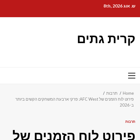
Ski
ש. אוג 8th, 2026
t
conten
קרית גתים
Primary
Menu
Home
תרבות
פירוט לוח הזמנים של AFC West: פרקי ארבעת המשחקים הקשים ביותר
ב-2026
תרבות
פירוט לוח הזמנים של