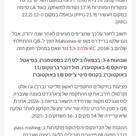
בנקודות המותרות (17.9 נקודות למשחק), בעוד LA סיימה
במקום העשירי (21.9 PPG) ובאפלו במקום ה-12 (22.2
PPG).
חשוב לחזור על כך שהצ'יפים מגיעים לאחר שנה ירודה, אבל
הם שלטו בריידרס מאז ש-Mahomes הפך ל-QB ההתחלתי
שלהם ב-2018. KC
עלה 13-3
נגד וגאס במהלך הזמן הזה.
שבועות 3-6: בבפאלו בילס (27 בספטמבר), בסיאטל
סיהוקס (4 באוקטובר), מול דנבר ברונקוס (11
באוקטובר), בקנזס סיטי צ'יפס (18 באוקטובר)
פציעות בתיקולים התקפיים ראשון סלייטר (ברך) וג'ו אלט
(קרסול) חירב את קו ההתקפה של צ'ארג'רס בעונה שעברה.
לוס אנג'לס מקווה שהיחידה תישאר בריאה ב-2026. אחרת,
QB ג'סטין הרברט יבלה עוד יותר זמן על הקרקע לאחר שלקח
שיא קריירה של 54 סיקים ב-16 משחקים ב-2025.
ההגנות של הברונקוס והסיהוקס מתמחות ב-pass-rushing.
דנבר ספגה 68 פיטורים מובילים בליגה בעונה שעברה.