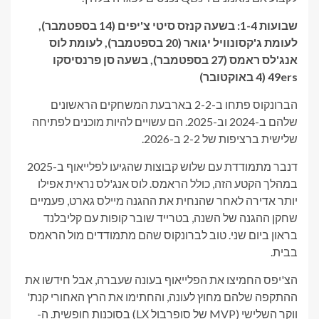
שבועות 1-4: בשעה
קנזס סיטי צ'יפים
(14 בספטמבר),
לעומת
ג'קסונוויל יגואר
(20 בספטמבר), לעומת
לוס
אנג'לס ראמס
(27 בספטמבר), בשעה
סן פרנסיסקו
49ers
(4 באוקטובר)
הברונקוס פתחו ב-2-2 בארבעת המשחקים הראשונים
שלהם ב-2024 וב-2025. הם עשויים להיות מוכנים לפתיחה
שלישית ברציפות של 2-2 ב-2026.
דנבר מתמודדת עם שלוש קבוצות שהגיעו לפלייאוף ב-2025
במהלך הקטע הזה, כולל הראמס. לוס אנג'לס נראית אפילו
יותר אדירה לאחר שהנחית את ההגנה מיילס גארט, פעמיים
שחקן ההגנה של השנה, בטרייד שובר קופות עם קליבלנד
בראון ביום שני. טוב לברונקוס שהם מתמודדים מול הראמס
בבית.
הצ'יפס החמיצו את הפלייאוף בעונה שעברה, אבל חידשו את
ההתקפה שלהם מחוץ לעונה, והחתימו את הרץ האחורי קנת'
ווקר השלישי (MVP של סופרבול LX) בסוכנות חופשית. ה-