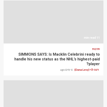
11 min read
תרבות
SIMMONS SAYS: Is Macklin Celebrini ready to
handle his new status as the NHL’s highest-paid
player?
דנה לוי (Dana Levy)
6 ימים ago