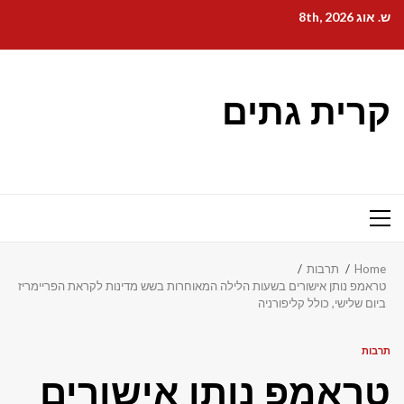
Ski
ש. אוג 8th, 2026
t
conten
קרית גתים
Primary
Menu
Home
תרבות
טראמפ נותן אישורים בשעות הלילה המאוחרות בשש מדינות לקראת הפריימריז
ביום שלישי, כולל קליפורניה
תרבות
טראמפ נותן אישורים