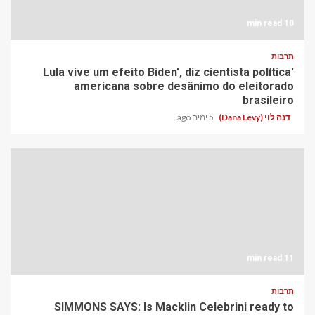
10 min read
תרבות
'Lula vive um efeito Biden', diz cientista política
americana sobre desânimo do eleitorado
brasileiro
דנה לוי (Dana Levy)
5 ימים ago
11 min read
תרבות
SIMMONS SAYS: Is Macklin Celebrini ready to