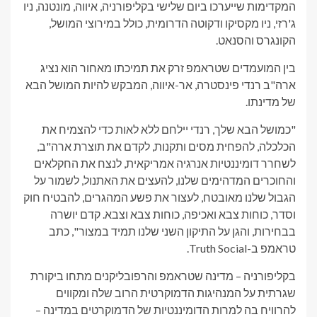
המקדימות שייערכו ביום שלישי בקליפורניה, איווה, מונטנה, ניו
ג'רזי, ניו מקסיקו ודקוטה הדרומית, כולל במירוצי המושל,
הקונגרס והסנאט.
בין המועמדים שטראמפ זרק את תמיכתו מאחור הוא נציג
ארה"ב רנדי פינסטרה, אר-איווה, המבקש להיות המושל הבא
של מדינתו.
"כמושל הבא שלך, רנדי יילחם ללא לאות כדי להצמיח את
הכלכלה, להפחית מסים ותקנות, לקדם את תוצרת ארה"ב,
לשחרר דומיננטיות אנרגיה אמריקאית, לנצח את החקלאים
והחוכרים המדהימים שלנו, להעצים את האתנול, לשמור על
הגבול שלנו מאובטח, לעצור את פשע המהגרים, להבטיח חוק
וסדר, כוחות צבא ואכיפה, כוחות צבא וצבא. קדם יושרה
בבחירות, והגן על התיקון השני שלנו תמיד במצור", כתב
טראמפ ב-Truth Social.
בקליפורניה – מדינה שטראמפ והרפובליקנים מתחו ביקורת
שגרתית על המנהיגות הדמוקרטית הרוב שלה ומקווים
להרוויח בה למרות הדומיננטיות של הדמוקרטים במדינה –