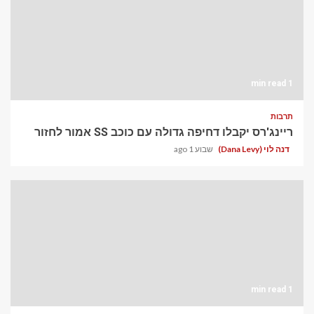
1 min read
תרבות
ריינג'רס יקבלו דחיפה גדולה עם כוכב SS אמור לחזור
דנה לוי (Dana Levy)
שבוע 1 ago
1 min read