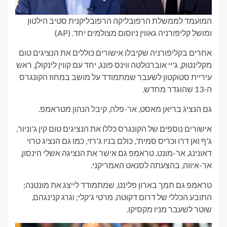
המועמד לממשלת הרפובליקה הרפובליקנית סטיב הילטון
ומושל קליפורניה גאווין ניוסום מצולמים יחד.
(AP)
אחרים בקליפורניה שקיבלו אישורים כוללים את הנציגים טום
מקלינטוק, ג'יי אוברנולטה ווינס פונג, יחד עם קווין לינקולן, ראש
עיריית סטוקטון לשעבר שמתמודד על מושב במחוז הקונגרס
ה-13 שהוגדר מחדש.
גם הנציג בריאן מאסט, אר-פלה, קיבל הנהון מטראמפ.
אישורים נוספים של הקונגרס כללו את הנציגים טום קין ג'וניור,
ג'ף ואן דרו וכריס סמית', כולם בניו ג'רזי, כמו גם הנציג טרוי
דאונינג, אר-מונט. טראמפ גם אישר את הנציגה אשלי הינסון,
אר-איווה, בהצעתה לסנאט האמריקני.
טראמפ גם תמך בארון פלינט, שמתמודד לייצג את מונטנה;
התובע הכללי של דרום דקוטה, מרטי ג'קלי; וגרג קנינגהם,
שוטר לשעבר מניו מקסיקו.