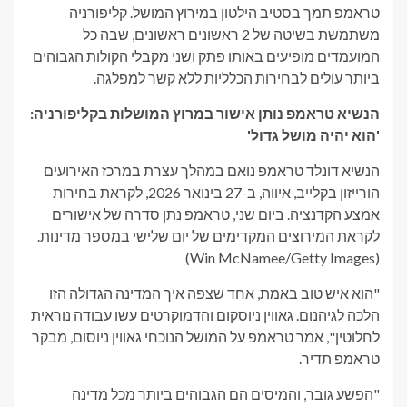
טראמפ תמך בסטיב הילטון במירוץ המושל. קליפורניה
משתמשת בשיטה של ​​2 ראשונים ראשונים, שבה כל
המועמדים מופיעים באותו פתק ושני מקבלי הקולות הגבוהים
ביותר עולים לבחירות הכלליות ללא קשר למפלגה.
הנשיא טראמפ נותן אישור במרוץ המושלות בקליפורניה:
'הוא יהיה מושל גדול'
הנשיא דונלד טראמפ נואם במהלך עצרת במרכז האירועים
הורייזון בקלייב, איווה, ב-27 בינואר 2026, לקראת בחירות
אמצע הקדנציה. ביום שני, טראמפ נתן סדרה של אישורים
לקראת המירוצים המקדימים של יום שלישי במספר מדינות.
(Win McNamee/Getty Images)
"הוא איש טוב באמת, אחד שצפה איך המדינה הגדולה הזו
הלכה לגיהנום. גאווין ניוסקום והדמוקרטים עשו עבודה נוראית
לחלוטין", אמר טראמפ על המושל הנוכחי גאווין ניוסום, מבקר
טראמפ תדיר.
"הפשע גובר, והמיסים הם הגבוהים ביותר מכל מדינה