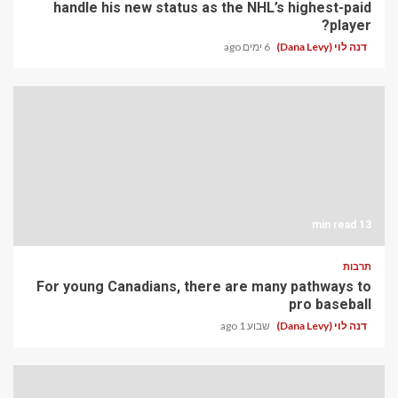
handle his new status as the NHL’s highest-paid
player?
דנה לוי (Dana Levy)
6 ימים ago
13 min read
תרבות
For young Canadians, there are many pathways to
pro baseball
דנה לוי (Dana Levy)
שבוע 1 ago