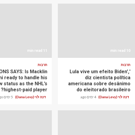
11 min read
10 min read
תרבות
תרבות
NS SAYS: Is Macklin
'Lula vive um efeito Biden',
ni ready to handle his
diz cientista política
w status as the NHL’s
americana sobre desânimo
highest-paid player?
do eleitorado brasileiro
דנה לוי (Dana Levy)
4 ימים ago
דנה לוי (Dana Levy)
5 ימים ago