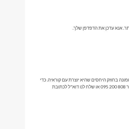
המדינה טמונה בחוזק היחסים שהיא יוצרת עם קוראיה. כדי
להמשיך לקרוא מאמר זה, הירשם ל-PÚBLICO. התקשר אלינו למספר 808 200 095 או שלח לנו דוא"ל לכתובת