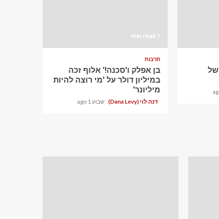
1 min read
תרבות
ם של
בן אפלק ו'סכנה!' אלוף זכה
במיליון דולר על 'מי רוצה להיות
מיליונר'
דנה לוי (Dana Levy)
שבוע 1 ago