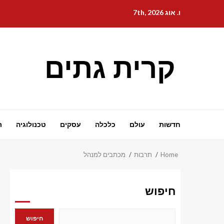
Ski
ו. אוג 7th, 2026
t
conten
קרית גתים
חדשות
עולם
כלכלה
עסקים
טכנולוגיה
ת
Home
תרבות
מכתבים למנהל
חיפוש
חיפוש