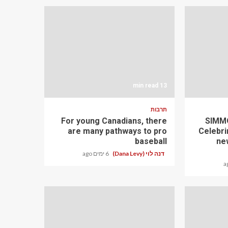
13 min read
תרבות
For young Canadians, there
SIMMO
are many pathways to pro
Celebri
baseball
ne
דנה לוי (Dana Levy)
6 ימים ago