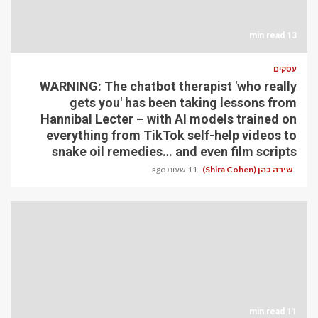
13 min read
עסקים
WARNING: The chatbot therapist 'who really
gets you' has been taking lessons from
Hannibal Lecter – with AI models trained on
everything from TikTok self-help videos to
snake oil remedies… and even film scripts
שירה כהן (Shira Cohen)
11 שעות ago
11 min read