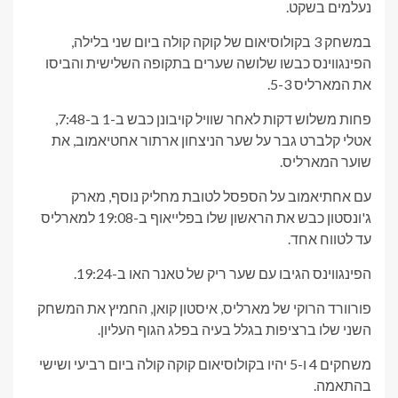
נעלמים בשקט.
במשחק 3 בקולוסיאום של קוקה קולה ביום שני בלילה,
הפינגווינס כבשו שלושה שערים בתקופה השלישית והביסו
את המארליס 5-3.
פחות משלוש דקות לאחר שוויל קויבונן כבש ב-1 ב-7:48,
אטלי קלברט גבר על שער הניצחון ארתור אחטיאמוב, את
שוער המארליס.
עם אחתיאמוב על הספסל לטובת מחליק נוסף, מארק
ג'ונסטון כבש את הראשון שלו בפלייאוף ב-19:08 למארליס
עד לטווח אחד.
הפינגווינס הגיבו עם שער ריק של טאנר האו ב-19:24.
פורוורד הרוקי של מארליס, איסטון קואן, החמיץ את המשחק
השני שלו ברציפות בגלל בעיה בפלג הגוף העליון.
משחקים 4 ו-5 יהיו בקולוסיאום קוקה קולה ביום רביעי ושישי
בהתאמה.