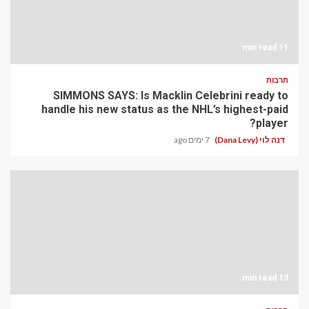
11 min read
תרבות
SIMMONS SAYS: Is Macklin Celebrini ready to
handle his new status as the NHL’s highest-paid
player?
דנה לוי (Dana Levy)
7 ימים ago
13 min read