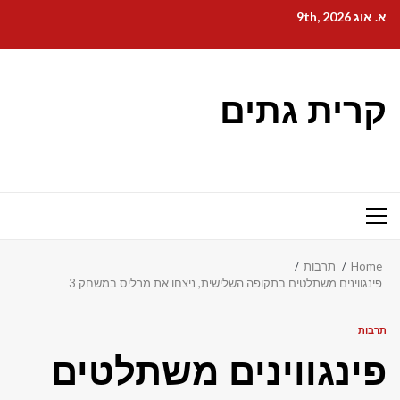
Ski
א. אוג 9th, 2026
t
conten
קרית גתים
Primary
Menu
Home
תרבות
פינגווינים משתלטים בתקופה השלישית, ניצחו את מרליס במשחק 3
תרבות
פינגווינים משתלטים