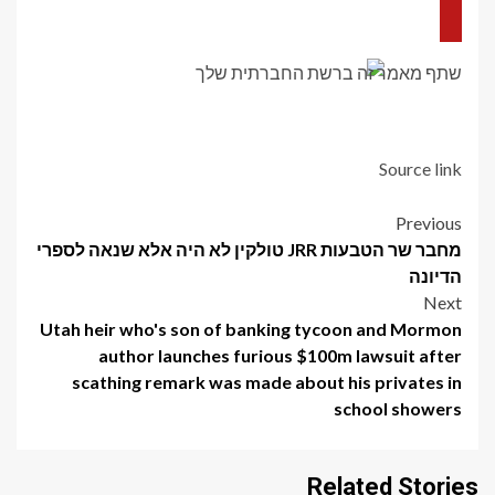
מייפל ליפס שוכרים את ג'אד ברקט, פרדי המילטון לתפקידים
במשרד הקדמי
שתף מאמר זה ברשת החברתית שלך
ההתמקדות של מיץ' מרנר בזכייה בגביע סטנלי, לא ב"רגעים אפלים"
Source link
Post
Previous
מחבר שר הטבעות JRR טולקין לא היה אלא שנאה לספרי
navigation
הדיונה
Next
Utah heir who's son of banking tycoon and Mormon
author launches furious $100m lawsuit after
scathing remark was made about his privates in
school showers
Related Stories