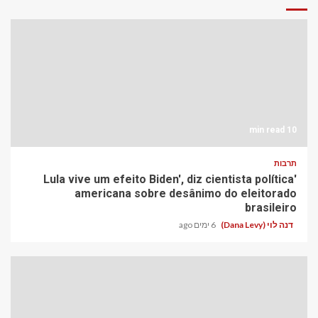
10 min read
תרבות
'Lula vive um efeito Biden', diz cientista política
americana sobre desânimo do eleitorado
brasileiro
דנה לוי (Dana Levy)
6 ימים ago