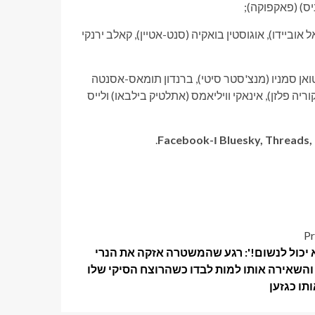
ניס) (פאקפוקה);
ל אוביידו), אוגוסטין בואקיה (סנט-אטיין), קאלב ירנקי
טואן סמניו (מנצ'סטר סיטי), ברנדון תומאס-אסנטה
ריה פלזן), אינאקי וויליאמס (אתלטיק בילבאו) ולייס
.
Pr
א יכול לנשום!': רגע שהמשטרה אזקה את הנרי
והשאירה אותו למות לבדו כשהרוצח הסיקי שלו
ותו כגזען