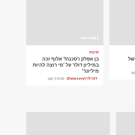
1 min read
תרבות
ם של
בן אפלק ו'סכנה!' אלוף זכה
במיליון דולר על 'מי רוצה להיות
מיליונר'
דנה לוי (Dana Levy)
שבוע 1 ago