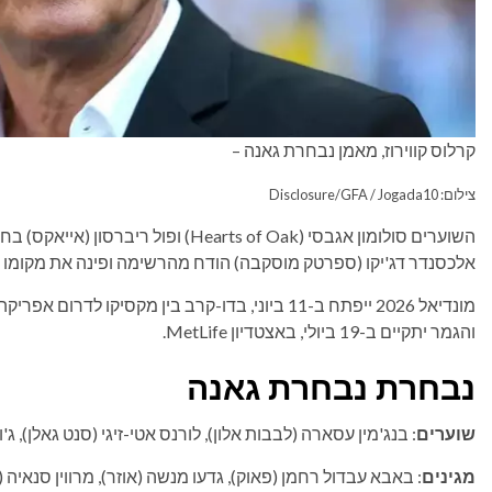
קרלוס קווירוז, מאמן נבחרת גאנה –
צילום: Disclosure/GFA / Jogada10
השוערים סולומון אגבסי (Hearts of Oak) 
אלכסנדר דג'יקו (ספרטק מוסקבה) הודח מהרשימה ופינה את מקומו ל
והגמר יתקיים ב-19 ביולי, באצטדיון MetLife.
נבחרת נבחרת גאנה
שוערים
: בנג'מין עסארה (לבבות אלון), לורנס אטי-זיגי (סנט גאלן), ג'
מגינים
: באבא עבדול רחמן (פאוק), גדעו מנשה (אוזר), מרווין סנאיה (אוזר