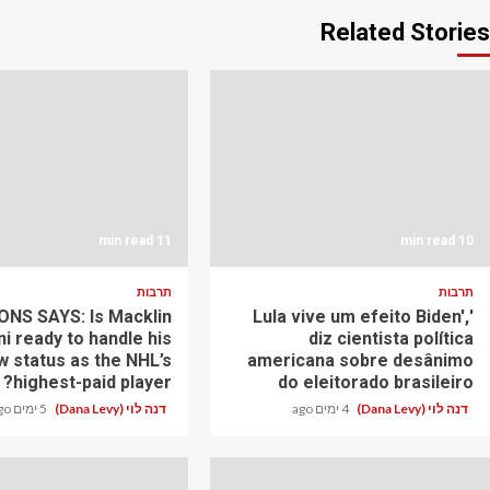
Related Stories
11 min read
10 min read
תרבות
תרבות
NS SAYS: Is Macklin
'Lula vive um efeito Biden',
ni ready to handle his
diz cientista política
w status as the NHL’s
americana sobre desânimo
highest-paid player?
do eleitorado brasileiro
דנה לוי (Dana Levy)
4 ימים ago
דנה לוי (Dana Levy)
5 ימים ago