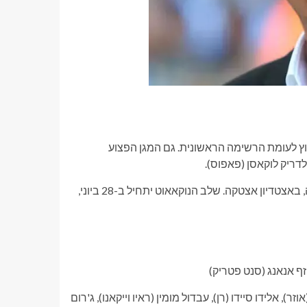
ופול ריברסון (אייאקס) בחוץ לעומת הרשימה הראשונית. גם המגן הפצוע
דריק לוקאסן (פאפוס).
מונדיאל 2026 ייפתח ב-11 ביוני, בדו-קרב בין מקסיקו לדרום אפריקה, באצטדיון אצטקה. שלב הנוקאאוט יתחיל ב-28 ביוני,
וזף אנאנג (סנט פטריק)
), אלידו סיידו (רן), עבדול מומין (ראיו וייקאנו), ג'רום