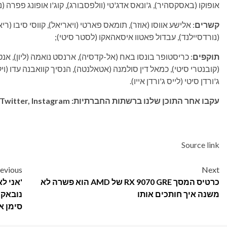
אופוקו (באסקסהיר), ג'ונאס אדג'טי (וולפסבורג), קוג'ו אופונג פפרה (
קשרים
: אלישע אווסו (אוזר), תומאס פארטי (ויאריאל), קווסי סיבו (ריא
(נורדסיילנד), עבדול פאטוו איסאהאקו (לסטר סיטי);
תוקפים
: כריסטופר בונסו באח (אל-קדסיה), ארנסט נואמה (ליון), אנ
(קובנטרי סיטי), כמאל דין סולמנה (אטאלנטה), הנסיך קוואבנה עדו (ויקו
ג'ורדן סיטי (לייס ג'ורדן אייו).
עקבו אחר התוכן שלנו ברשתות החברתיות: Bluesky, Threads, Twitter, Instagram ו-Facebook
Source link
Post
evious
Next
כרטיס המסך RX 9070 GRE של AMD הוא פשרה לא
'אני ל
navigation
משנה איך חותכים אותו
נובאק 
סימן א