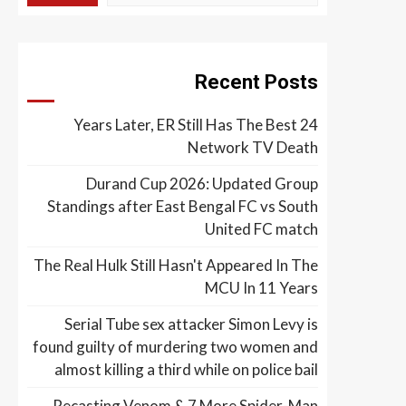
Recent Posts
24 Years Later, ER Still Has The Best
Network TV Death
Durand Cup 2026: Updated Group
Standings after East Bengal FC vs South
United FC match
The Real Hulk Still Hasn't Appeared In The
MCU In 11 Years
Serial Tube sex attacker Simon Levy is
found guilty of murdering two women and
almost killing a third while on police bail
Recasting Venom & 7 More Spider-Man