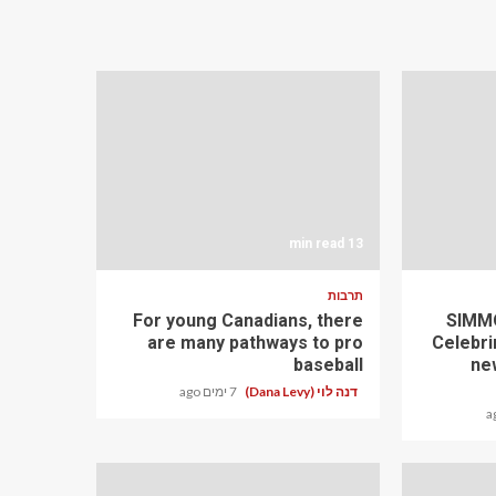
13 min read
תרבות
For young Canadians, there
SIMMO
are many pathways to pro
Celebri
baseball
ne
דנה לוי (Dana Levy)
7 ימים ago