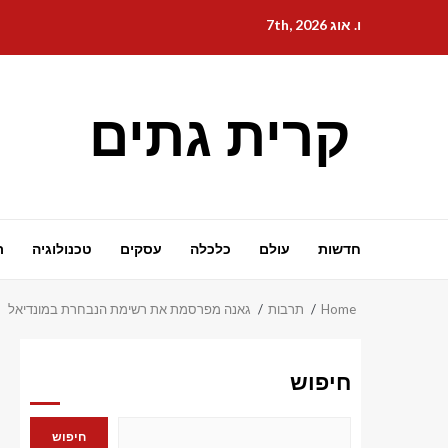
Ski
ו. אוג 7th, 2026
t
conten
קרית גתים
חדשות
עולם
כלכלה
עסקים
טכנולוגיה
ת
Home
תרבות
גאנה מפרסמת את רשימת הנבחרת במונדיאל
חיפוש
חיפוש