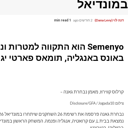
במונדיאל
דנה לוי (Dana Levy)
2 חודשים ago
1 min read
Semenyo הוא התקווה למטרו
באונס באנגליה, תומאס פארטי יגי
קרלוס קווירוז, מאמן נבחרת גאנה –
צילום: Disclosure/GFA / Jogada10
ברזיליה), בטורונטו.