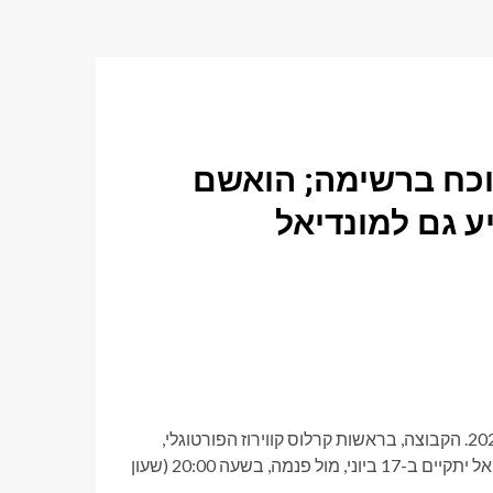
ת ונוכח ברשימה; הואשם
ע גם למונדיאל
נבחרת גאנה פרסמה את רשימת 26 השחקנים שיתחרו במונדיאל 2026. הקבוצה, בראשות קרלוס קווירוז הפורטוגלי,
נמצאת בבית L, עם קרואטיה, אנגליה ופנמה. המשחק הראשון במונדיאל יתקיים ב-17 ביוני, מול פנמה, בשעה 20:00 (שעון