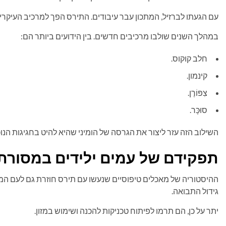
עם הגעתו לברזיל, המתכון עבר עיבודים. התירס הפך למרכיב העיקרי 
במהלך השנים שולבו מרכיבים חדשים. בין הידועים ביותר הם:
חלב קוקוס.
קינמון.
צִפּוֹרֶן.
סוּכָּר.
השילוב הזה עזר ליצור את הגרסה של הומיני שהיא להיט בחגיגות הנוכח
תפקידם של עמים ילידים במסורת
ההיסטוריה של מאכלים טיפוסיים שנעשו עם תירס חוזרת גם לעם המ
גידול התבואה.
יתר על כן, הם תרמו לפיתוח טכניקות להכנה ושימוש במזון.