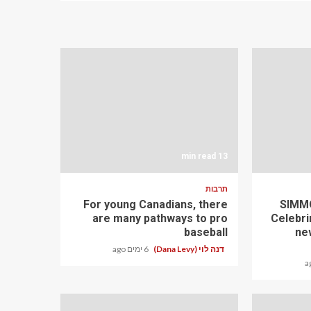
13 min read
תרבות
For young Canadians, there
SIMMO
are many pathways to pro
Celebri
baseball
ne
דנה לוי (Dana Levy)
6 ימים ago