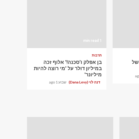
1 min read
תרבות
ם של
בן אפלק ו'סכנה!' אלוף זכה
במיליון דולר על 'מי רוצה להיות
מיליונר'
דנה לוי (Dana Levy)
שבוע 1 ago