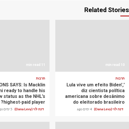
Related Stories
11 min read
10 min read
תרבות
תרבות
NS SAYS: Is Macklin
'Lula vive um efeito Biden',
ni ready to handle his
diz cientista política
w status as the NHL’s
americana sobre desânimo
highest-paid player?
do eleitorado brasileiro
דנה לוי (Dana Levy)
4 ימים ago
דנה לוי (Dana Levy)
5 ימים ago