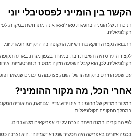
הקשר בין הומייני לפסטיבלי יוני
הנוכחות של הומניה בחגיגות סאו ז'ואאו אינה מתרחשת במקרה. לפי
הקולוניאלית.
התבואה נקצרה דווקא בחודש יוני, התקופה בה התקיימו חגיגות יוני.
לקציר התירס היה חשיבות רבה, במיוחד בצפון מזרח. באותה תקופה, 
הקולוניאלית. לכן, הוא קיבל השפעה חזקה ממסורות פורטוגזיות ואירופ
עם שפע התירס בתקופה זו של השנה, צצו כמה מתכונים שנשארו פופול
אחרי הכל, מה מקור ההומיני?
המקור המדויק של ההומיניה אינו ידוע עדיין. עם זאת, התיאוריה המק
במהלך התקופה הקולוניאלית.
לפי החוקרים, המנה הייתה נוצרת על ידי אפריקאים משועבדים.
בכמה אזורים באפריקה היה תכשיר שנקרא "קנזיקה". היא נצרכה כסוג