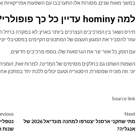
במשך מאות שנים, מסורות אלו התערבבו עם השפעות אפריקאיות ואיר
למה hominy עדיין כל כך פופולרי?
תירס נשאר בין המרכיבים הנצרכים ביותר בארץ. לא במקרה ברזיל הי
עוזר להסביר את המגוון העצום של המתכונים הקיימים בפסטיבלי יוני.
עם הזמן, כל אזור יצר את הגרסאות שלו. נוספו מרכיבים חדשים.
השמות השתנו גם בחלקים מסוימים של המדינה. למרות זאת, הומניה
יוני. וזה מוכיח שמסורת, היסטוריה וטעם יכולים ללכת יחד במתכון אחד
Source link
Post
evious
Next
מתי שחקני ארסנל יצטרפו למחנה מונדיאל 2026 של
נטפליק
navigation
אנגליה?
שנות ה-90 לפני שהצליחה למצוא