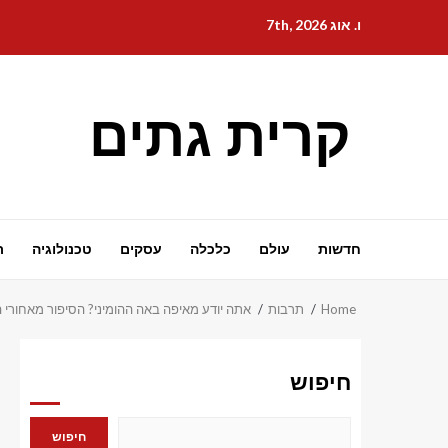
Ski
ו. אוג 7th, 2026
t
conten
קרית גתים
חדשות
עולם
כלכלה
עסקים
טכנולוגיה
ת
Home
תרבות
אתה יודע מאיפה באה ההומיני? הסיפור מאחורי 
חיפוש
חיפוש