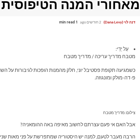
מאחורי המנה הטיפוסית
דנה לוי (Dana Levy)
2 חודשים ago
1 min read
עַל יְדֵי:
מטבח מדריך עריכה / מדריך מטבח
כשמגיעה תקופת פסטיבל יוני, חלק מהמנות הופכות לגיבורות על השול
פ-דה-מולק ומונגוזה.
צילום: מדריך מטבח
אבל האם אי פעם עצרתם לחשוב מאיפה באה ההומאניה?
הרבה מעבר לטעם, למנה יש היסטוריה שמתפרשת על פני מאות שנים