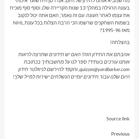
מה שמביא אותנו לחידון של היום. אנדרסן היה שוער איכותי
בעונה הרגילה במהלך 13 שנות הקריירה שלו, וסוף סוף מוכיח
את עצמו לאחר העונה. עם זה נאמר, האם אתה יכול לנקוב
בשמות השחקנים שרשמו הכי הרבה הצלות בכל עונת NHL
מאז 1995-96?
בהצלחה!
אהבתם את החידון הזה? האם יש חידונים שתרצה לראות
אותנו עורכים בעתיד? ספר לנו על מחשבותיך בכתובת
quizzes@yardbarker.com, והקפד להירשם לניוזלטר חידון
היום שלנו עבור חידונים יומיים הנשלחים ישירות למייל שלך!
Source link
Post
Previous