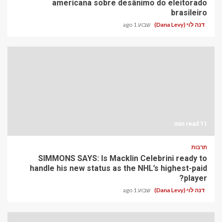
americana sobre desânimo do eleitorado
brasileiro
דנה לוי (Dana Levy)
שבוע 1 ago
11 min read
תרבות
SIMMONS SAYS: Is Macklin Celebrini ready to
handle his new status as the NHL’s highest-paid
player?
דנה לוי (Dana Levy)
שבוע 1 ago