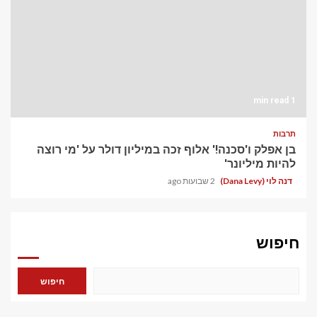
1 min read
תרבות
בן אפלק ו'סכנה!' אלוף זכה במיליון דולר על 'מי רוצה
להיות מיליונר'
דנה לוי (Dana Levy)
2 שבועות ago
חיפוש
חיפוש