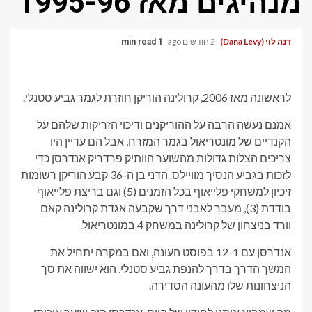
מנהיגים מאז 1995-96'
דנה לוי (Dana Levy)
2 חודשים ago
1 min read
לראשונה מאז 2006, קרולינה הוריקן חוזרת לגמר גביע סטנלי.
אמנם נעשה הרבה על ההוריקנים ודיכוי הזריקות שלהם על
הקנדיים של מונטריאול בגמר המזרח, אבל הם עדיין היו
צריכים הצלות גדולות מהשוער הוותיק פרדריק אנדרסן כדי
לזכות בגביע הנסיך מוויילס. הדני בן ה-36 קבע הוריקן
רשומות
זיכיון
למשחקי פלייאוף בכל הזמנים (5) וגם בריצת פלייאוף
בודדת (3), מעבר לאבני דרך שקבעה אגדת קרולינה קאם
וורד בניצחון של קרולינה במשחק 4 במונטריאול.
אנדרסן עם 12-1 בפוסט העונה, ואם במקרה יתחיל את
המשך הדרך בדרך להנפת ​​גביע סטנלי, הוא ישווה את סך
הניצחונות שלו מהעונה הסדירה.