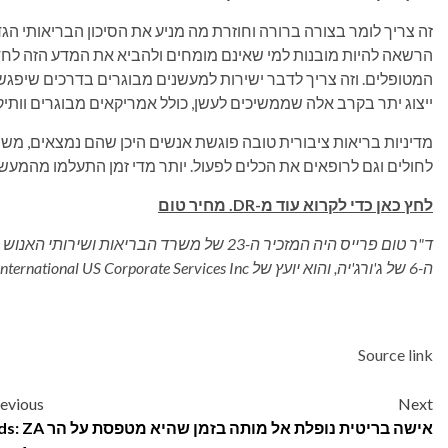
זה צריך לומר בצורה ברורה וחוזרת מה מניע את הסיכון הבריאותי הגדו
הרשאה להיות מובנות למי שאינם מומחים ולהביא את המדע הזה לחד
המטופלים. וזה צריך לדבר ישירות למעשנים מבוגרים בדרכים שיפגשו
ייצוג יתר בקרב אלה שממשיכים לעשן, כולל אמריקאים מבוגרים וותיק
מדיניות בריאות ציבורית טובה פוגשת אנשים היכן שהם נמצאים, משת
לחולים וגם לרופאים את הכלים לפעול. יותר מדי זמן התעלמו מהמעשן
לחץ כאן כדי לקרוא עוד מ-DR. מחיר טום
ד"ר טום פרייס היה המזכיר ה-23 של משרד הברי
ה-6 של ג'ורג'יה, והוא יועץ של Philip Morris International US Corporate Services Inc.
Source link
Post
evious
Next
אישה בריטית נופלת אל מותה בזמן שהיא מטפסת על הר