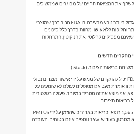
ת לשקף את המציאות החיים של מבוגרים שממשיכים
גישה יעילה יותר מתחילה עם עיקרון ברור של בריאות הציבור: הנזק הגדול ביותר נובע מבעירה. ה-FDA הכיר בכך שמוצרי
תר וחלופות ללא עישון מהוות בדרך כלל סיכונים
שאינם מפסיקים לחלוטין את הניקוטין, התרחקות
אי מחקרים חדשים
(iStock)
למרבה הצער, המסר הזה עדיין לא מגיע לאנשים שהכי זקוקים לו. ה-FDA יכול להתקדם של ממש על ידי אישור מוצרים נטולי
 זו אומרת מעט אם מטופלים לעולם לא שומעים על
פא, אני מוצא את זה מטריד במיוחד. פעולה רגולטורית
בריאות הציבור.
אנחנו יכולים לראות את ההשלכות בנתונים. סקר לאומי שנערך בקרב 1,565 רופאי בריאות בארה"ב שהוזמן על ידי PMI US
ובוצע על ידי Povaddo LLC מצא כי 47% מאמינים בטעות שניקוטין הוא מסרטן, בעוד ש-19% נוספים אינם בטוחים. העובדה