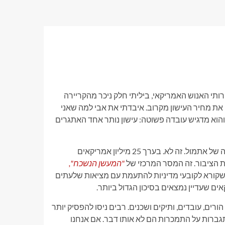
תי האנוש האמריקאי, ביליתי חלק ניכר מהקריירה
ת מחיר העישון מקרוב. איבדתי את אבי למה שאני
". הניסיון הזה נשאר איתי – והוא מדגיש עובדה פשוטה: עישון נותר אחד האתגרים
עם זאת בוושינגטון, יש הרגל הולך וגובר לדבר על עישון כאילו זה הבעיה של אתמול. זה לא. בערך 25 מיליון אמריקאים
ות הציבור. זה המסר המרכזי של
"המעשן הנשכח",
 פיליפ מוריס אינטרנשיונל ארה"ב (PMI ארה"ב) שקורא לקובעי מדיניות להתעמת עם מציאות שלעתים
ם שעדיין נמצאים בסיכון הגדול ביותר.
ים, עובדים, ותיקים ושכנים. רבים ניסו להפסיק יותר
גברות על התמכרות הם לא אותו דבר. אם אנחנו