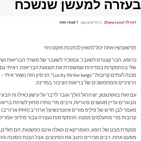
בעזרה למעשן שנשכח
דנה לוי (Dana Levy)
2 חודשים ago
1 min read
חָדָשׁ
עכשיו אתה יכול להאזין לכתבות פוקס ניוז!
כרופא, חבר קונגרס לשעבר, וכמזכיר לשעבר של משרד הבריאות ושירו
שלי בהתמקדות במדיניות שמשפרת את תוצאות הבריאות. ראיתי גם א
מכנה לעתים קרובות "Lucky Strike lungs
הרציניים והמתמשכים של בריאות הציבור במדינה.
מבוגרים עדיין מעשנים סיגריות, ורבים מדי נותרו מחוץ לשיחת בריא
מאמר לבן חדש של
קרובות מדי מתעלמים ממנה: ההתקדמות נעצרה עבור מיליוני אמריקאי
מנקודת מבט של רופא, האמריקאים האלה אינם הפשטות. הם חולים, הור
מפעם אחת. רבים מכירים היטב את הסיכונים. אבל הבנת הסכנה והת