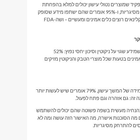
איות קליניות לגבי התפקיד שמוצרים נטולי עישון יכולים למלא בהפחתת
נזקים, 68% רוצים הדרכה ברורה לגבי ייעוץ לחולים שרוצים להתרחק מסיגריות, ו-95% אומרים שהם ישתפו מידע שסופק
על ידי ה-FDA עם מטופלים. זה לא ממצא שולי. זהו אות ברור לכך שהקלינאים רוצים כלים אמינים ומעשיים – ושה-FDA
קר
מחקר מצא שמידע שגוי על ניקוטין וסיכון יחסי נפוץ: 52%
קאים מאמינים בטעות שניקוטין עצמו גורם לסרטן, ו-73% מאמינים בטעות שכל מוצרי הטבק והניקוטין מזיקים
אבל הציבור גם מבין שיש עבודה לא גמורה. כאשר מציגים את קנה המידה של המשך עישון, 79% אומרים שיש לעשות יותר
ה זה: גם אזהרה וגם פתח לפעול.
פשוט. ה-FDA צריך לצייד רופאים בהנחיה מעשית בשפה פשוטה שהם יכולים להשתמש
מה הסוכנות אישרה, מה האישור הזה עושה ומה לא
סים להתרחק מסיגריות.