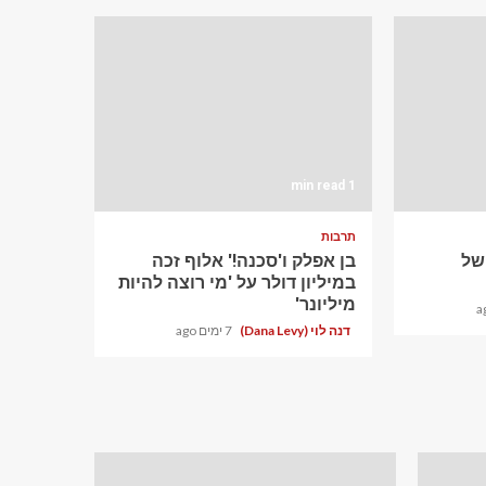
1 min read
תרבות
ם של
בן אפלק ו'סכנה!' אלוף זכה
במיליון דולר על 'מי רוצה להיות
מיליונר'
דנה לוי (Dana Levy)
7 ימים ago