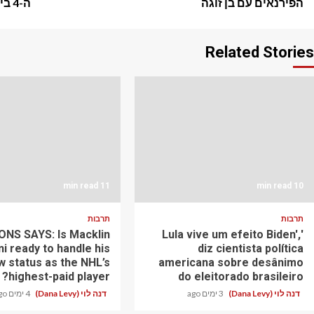
navigation
הפירנאים עם בן זוגה
ה-4 ביוני
Related Stories
11 min read
10 min read
תרבות
תרבות
NS SAYS: Is Macklin
'Lula vive um efeito Biden',
ni ready to handle his
diz cientista política
w status as the NHL’s
americana sobre desânimo
highest-paid player?
do eleitorado brasileiro
דנה לוי (Dana Levy)
3 ימים ago
דנה לוי (Dana Levy)
4 ימים ago