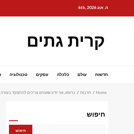
Ski
ה. אוג 6th, 2026
t
conten
קרית גתים
חדשות
עולם
כלכלה
עסקים
טכנולוגיה
ת
Home
תרבות
כרופא, אני יודע שאנחנו צריכים להתמקד בעזרה
חיפוש
חיפוש