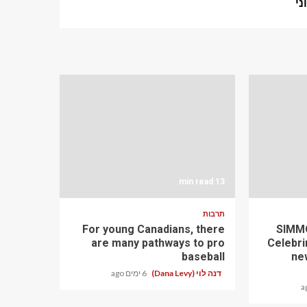
13 min read
תרבות
For young Canadians, there
SIMMO
are many pathways to pro
Celebri
baseball
ne
דנה לוי (Dana Levy)
6 ימים ago