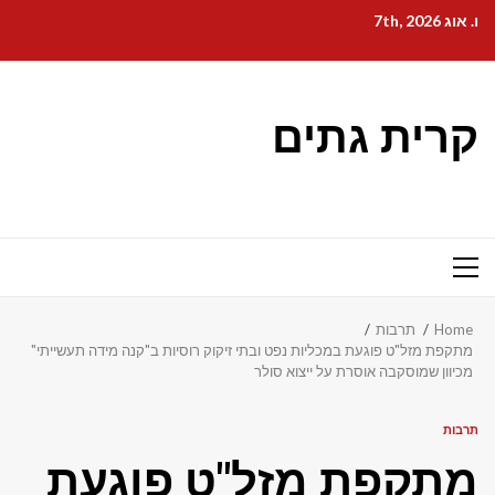
Ski
ו. אוג 7th, 2026
t
conten
קרית גתים
Primary
Menu
Home
תרבות
מתקפת מזל"ט פוגעת במכליות נפט ובתי זיקוק רוסיות ב"קנה מידה תעשייתי"
מכיוון שמוסקבה אוסרת על ייצוא סולר
תרבות
מתקפת מזל"ט פוגעת