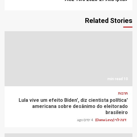
Related Stories
10 min read
תרבות
'Lula vive um efeito Biden', diz cientista política
americana sobre desânimo do eleitorado
brasileiro
דנה לוי (Dana Levy)
4 ימים ago