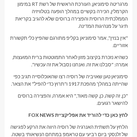
מרגריטה סימוניאן, העורכת הראשית של רשת RT במימון
הקרמלין, הכירה בקשיים במהלך הופעה בטלוויזיה
הממלכתית הרוסית והפצירה ברוסים שלא להגיב בקריאת
תיגר על מנהיגות המדינה.
"אין בנזין", אמר סימוניאן בקליפ מתורגם שהפיץ כלי תקשורת
אזוריים.
כשהיא נזכרת בקיצוב מזון לאחר התמוטטות ברית המועצות,
אמרה: "סבלנו את זה. ואנחנו נסבול את זה עכשיו".
סימוניאן טען שאויביה של רוסיה רצו שהאוכלוסייה תגיב כפי
שהייתה במהלך מהפכת 1917 ו"תרוץ כדי להפיל" את הצאר.
"כן, זה קשה, כן, קשה מאוד," היא אמרה, והפצירה ברוסים
להישאר רגועים.
לחץ כאן כדי להוריד את אפליקציית FOX NEWS
הלחץ על תשתית האנרגיה של רוסיה היווה את הרקע לפגישה
של זלנסקי ביום רביעי עם טראמפ במתחם הנשיאותי בשטה.