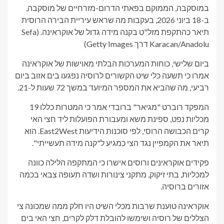
במוסקבה, הממוקם בפאתי הדרום-מזרחיים של מוסקבה,
ב-18 ביוני 2026, בעקבות מה שראש עיריית הבירה הרוסית
תיאר כהתקפת מזל"ט בקנה מידה גדול של אוקראינה.
(Sefa
Karacan/Anadolu דרך Getty Images)
ביום שלישי, כוחות המערכות הבלתי מאוישות של אוקראינה
אמרו כי תשעה כלי שיט הקשורים לרוסיה נפגעו בים אזוב ביום
רביעי, מה שהביא את המספר המיועד במשך 72 שעות ל-21.
המפקד רוברט "מגיאר" ברובדי אמר כי המטרות כללו 19
מכליות נפט, ספינת משא ומעבורת הפועלות ליד חצי האי
קרים הכבושה הרוסי, לפי סוכנות הידיעות East2West. הוא
תיאר את הקמפיין נגד הצי כמגיע ל"קנה מידה תעשייתי".
פקידים אוקראינים ורוסים אישרו כי המתקפה הלילה כוונה
למכליות, בתי זיקוק, מתקני צינורות ושדה תעופה צבאי בכמה
אזורים ברוסיה.
אוקראינה טוענת שרבות מכלי השיט היו חלק ממה שמכונה צי
הצללים של רוסיה ושימשו להובלת דלק לקרים, חצי האי בים