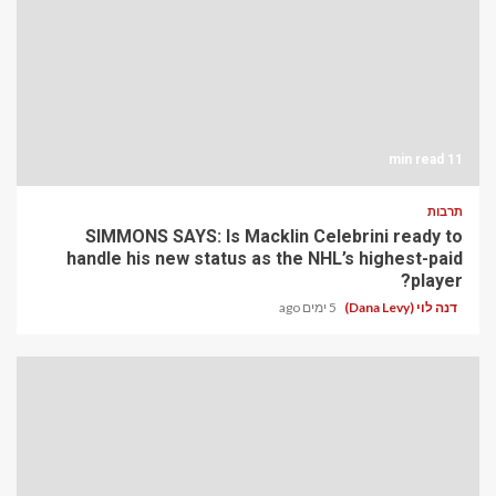
11 min read
תרבות
SIMMONS SAYS: Is Macklin Celebrini ready to
handle his new status as the NHL’s highest-paid
player?
דנה לוי (Dana Levy)
5 ימים ago