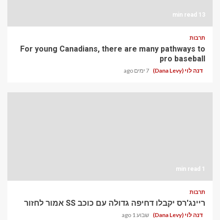
13 min read
תרבות
For young Canadians, there are many pathways to
pro baseball
דנה לוי (Dana Levy)
7 ימים ago
1 min read
תרבות
ריינג'רס יקבלו דחיפה גדולה עם כוכב SS אמור לחזור
דנה לוי (Dana Levy)
שבוע 1 ago