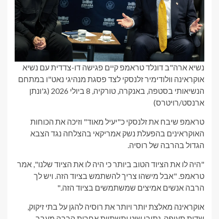
נשיא ארה"ב דונלד טראמפ קיים פגישה דו-צדדית עם נשיא
אוקראינה וולודימיר זלנסקי לצד פסגת מנהיגי נאט"ו במתחם
הנשיאותי בסטפה, באנקרה, טורקיה, 8 ביולי 2026
(ג'ונתן
ארנסט/רויטרס)
טראמפ שיבח את זלנסקי כ"יעיל מאוד" וזיכה את הכוחות
האוקראינים בהפעלת נשק אמריקאי בהצלחה נגד הצבא
הגדול בהרבה של רוסיה.
"היה לו את הציוד הטוב ביותר כי היה לו את הציוד שלנו", אמר
טראמפ. "אבל מישהו צריך להשתמש בציוד הזה. ויש לך
הרבה אנשים אמיצים שמשתמשים בציוד הזה."
אוקראינה מאלצת יותר ויותר את רוסיה להגן על בתי זיקוק,
שדות תעופה, נתיבי שיט ותשתיות אחרות הרבה מעבר