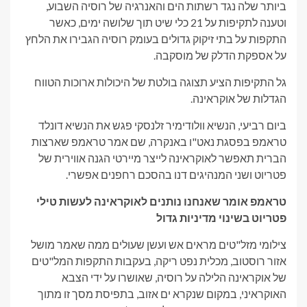
ביותר שלה נגד רשתות הים והאנרגיה של רוסיה השבוע,
וטענה לתקיפות על 21 כלי שיט תוך שלושה ימים, כאשר
התקפות על בתי זיקוק גדולים בעומק רוסיה הגבירו את הלחץ
על אספקת הדלק של מוסקבה.
גל התקיפות הציע תצוגה בולטת של היכולות ארוכות הטווח
הגדלות של אוקראינה.
ביום רביעי, הנשיא וולודימיר זלנסקי פגש את הנשיא דונלד
טראמפ בפסגת נאט"ו באנקרה, שם אמר טראמפ שארצות
הברית תאפשר לאוקראינה לייצר מיירטי הגנה אווירית של
פטריוט ושני המנהיגים דנו בהסכם רחפנים אפשרי.
טראמפ אומר שאנחנו נותנים לאוקראינה לעשות טילי
פטריוט בשינוי מדיניות גדול
צילומי מזל"טים מראים אש ועשן שעולים ממה שאמר מושל
אזור רוסטוב, מכלית נפט ריקה, בעקבות התקפות המל"טים
של אוקראינה הלילה על רוסיה, שאושרו על ידי הצבא
האוקראיני, במקום שנקרא ים אזוב, בתפיסת מסך זו מתוך