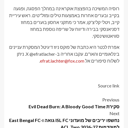
רוסיה המשיכה בהפצצת אוקראינה במהלך הפסגה, ופגעה
בקייב ובערים אחרות באמצעות טילים ומזל"טים. ראש עיריית
קייב, ויטלי קליצ'קו, אמר כי מתקני אחסון בוערים במחוז
דסניאנסקי בבירה ודיווח על שריפה נוספת במחוז
סוויאטושינסקי.
אפרת לכטר היא כתבת של פוקס ניוז דיגיטל המסקרת עניינים
בינלאומיים והאו"ם. עקבו אחריה ב-X @efratlacher. ניתן
לשלוח סיפורים אל
efrat.lachter@fox.com
.
Source link
Post
Previous
סקירת Evil Dead Burn: A Bloody Good Time
navigation
Next
נחשפו יריבים של מועדוני ISL FC גואה ו-East Bengal FC
למוקדמות ACL Two 2026-27