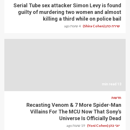
Serial Tube sex attacker Simon Levy is found
guilty of murdering two women and almost
killing a third while on police bail
שירה כהן (Shira Cohen)
4 שעות ago
13 min read
חדשות
Recasting Venom & 7 More Spider-Man
Villains For The MCU Now That Sony's
Universe Is Officially Dead
יוני כהן (Yoni Cohen)
19 שעות ago