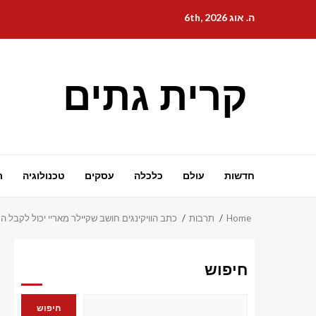
Ski
ה. אוג 6th, 2026
t
conten
קרית גתים
חדשות
עולם
כלכלה
עסקים
טכנולוגיה
ת
Home
תרבות
כתב הוויקינגים חושב שקיילר מאריי יכול לקבל ה
חיפוש
חיפוש