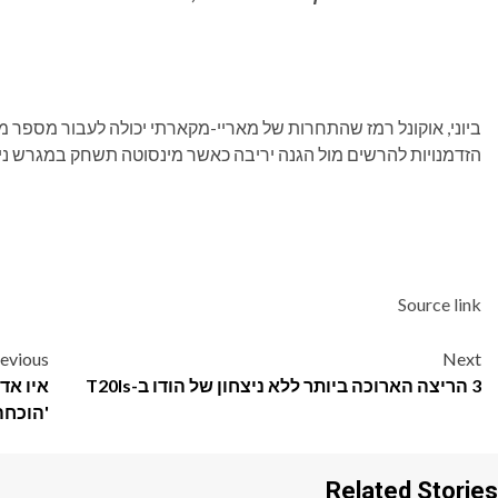
ביוני, אוקונל רמז שהתחרות של מאריי-מקארתי יכולה לעבור מספר מ
הזדמנויות להרשים מול הגנה יריבה כאשר מינסוטה תשחק במגרש
ני
Source link
Post
evious
Next
3 הריצה הארוכה ביותר ללא ניצחון של הודו ב-T20Is
איו אד
navigation
'הוכחה
Related Stories