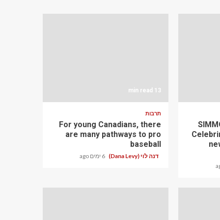
13 min read
תרבות
For young Canadians, there
SIMMO
are many pathways to pro
Celebri
baseball
ne
דנה לוי (Dana Levy)
6 ימים ago