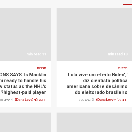
11 min read
10 min read
תרבות
תרבות
NS SAYS: Is Macklin
'Lula vive um efeito Biden',
ni ready to handle his
diz cientista política
w status as the NHL’s
americana sobre desânimo
highest-paid player?
do eleitorado brasileiro
דנה לוי (Dana Levy)
3 ימים ago
דנה לוי (Dana Levy)
4 ימים ago