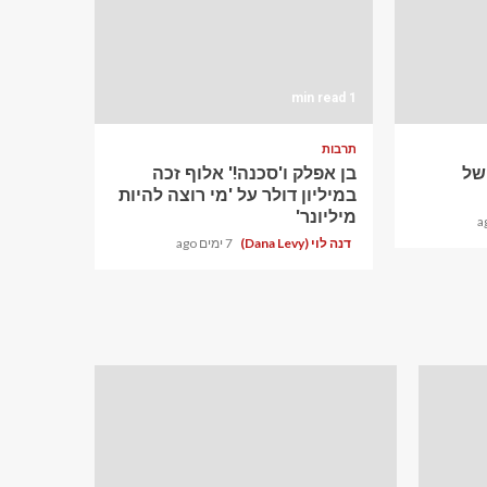
1 min read
תרבות
ם של
בן אפלק ו'סכנה!' אלוף זכה
במיליון דולר על 'מי רוצה להיות
מיליונר'
דנה לוי (Dana Levy)
7 ימים ago