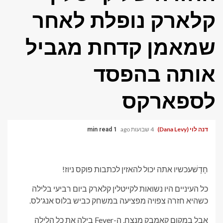
קלארק נופלת לאחר
שמאמן קדחת מגביל
אותה בהפסד
לספארקס
דנה לוי (Dana Levy)
4 שבועות ago
1 min read
חָדָשׁ
עכשיו אתה יכול להאזין לכתבות פוקס ניוז!
כל העיניים היו נשואות לקייטלין קלארק ביום רביעי בלילה
כשהיא חזרה צפויה מפציעה במשחק כביש בלוס אנג'לס.
אבל במקום קאמבק מנצח, ה-Fever בילה את כל הלילה