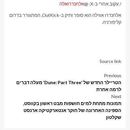
/ עקוב אחרי ב-X: @
אלחנדרואלה
אלחנדרו אווילה הוא סופר ותיק ב-OutKick, המתגורר בדרום
קליפורניה.
Source link
Post
Previous
הטריילר החדש של 'Dune: Part Three' מעלה דברים
navigation
לרמה אחרת
Next
תמונות מתחת למים חושפות מבט ראשון בקווסט,
הספינה האחרונה של חוקר אנטארקטיקה ארנסט
שקלטון