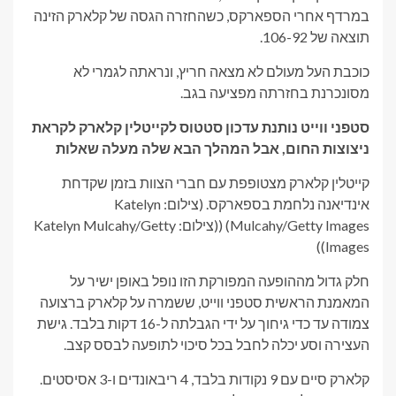
במרדף אחרי הספארקס, כשהחזרה הגסה של קלארק הזינה
תוצאה של 106-92.
כוכבת העל מעולם לא מצאה חריץ, ונראתה לגמרי לא
מסונכרנת בחזרתה מפציעה בגב.
סטפני ווייט נותנת עדכון סטטוס לקייטלין קלארק לקראת
ניצוצות החום, אבל המהלך הבא שלה מעלה שאלות
קייטלין קלארק מצטופפת עם חברי הצוות בזמן שקדחת
אינדיאנה נלחמת בספארקס. (צילום: Katelyn
Mulcahy/Getty Images)
((צילום: Katelyn Mulcahy/Getty
Images))
חלק גדול מההופעה המפורקת הזו נופל באופן ישיר על
המאמנת הראשית סטפני ווייט, ששמרה על קלארק ברצועה
צמודה עד כדי גיחוך על ידי הגבלתה ל-16 דקות בלבד. גישת
העצירה וסע יכלה לחבל בכל סיכוי לתופעה לבסס קצב.
קלארק סיים עם 9 נקודות בלבד, 4 ריבאונדים ו-3 אסיסטים.