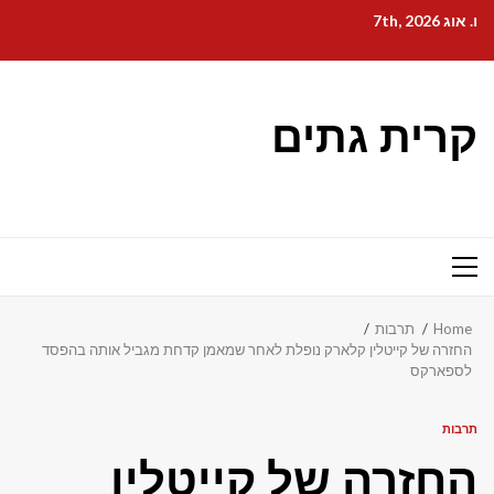
Ski
ו. אוג 7th, 2026
t
conten
קרית גתים
Primary
Menu
Home
תרבות
החזרה של קייטלין קלארק נופלת לאחר שמאמן קדחת מגביל אותה בהפסד
לספארקס
תרבות
החזרה של קייטלין