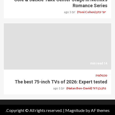
Romance Series
יוני כהן (Yoni Cohen)
יום 1 ago
14 min read
טכנולוגיה
The best 75-inch TVs of 2026: Expert tested
נתן בן דוד (Natan Ben-David)
יום 1 ago
Copyright © All rights reserved.
|
Magnitude
by AF themes.