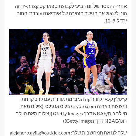
אחרי ההפסד של יום רביעי לקבוצת ספארקס קצרת-יד, זה
הוגן לשאול אם הגישה הזהירה של אינדיאנה עובדת. החום
ירד ל-12-9.
קייטלין קלארק ודריקה המבי מתמודדות עם קרב קדחת
וניצוצות בארנה Crypto.com בלוס אנג'לס. (צילום מאת
טיילר רוס/NBAE דרך Getty Images)
((צילום מאת טיילר
רוס/NBAE דרך Getty Images))
שלח לנו את המחשבות שלך: alejandro.avila@outkick.com