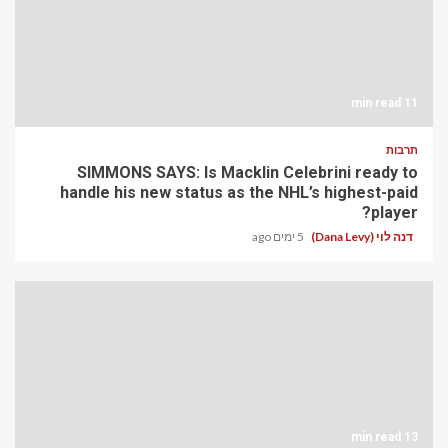
11 min read
תרבות
SIMMONS SAYS: Is Macklin Celebrini ready to
handle his new status as the NHL’s highest-paid
player?
דנה לוי (Dana Levy)
5 ימים ago
13 min read