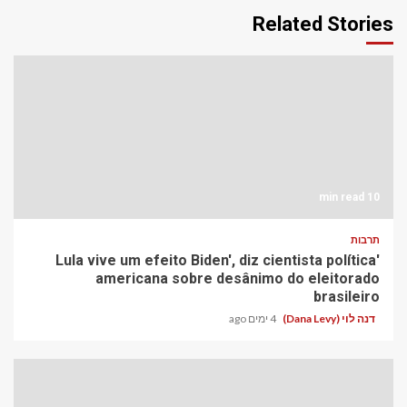
Related Stories
10 min read
תרבות
'Lula vive um efeito Biden', diz cientista política
americana sobre desânimo do eleitorado
brasileiro
דנה לוי (Dana Levy)
4 ימים ago