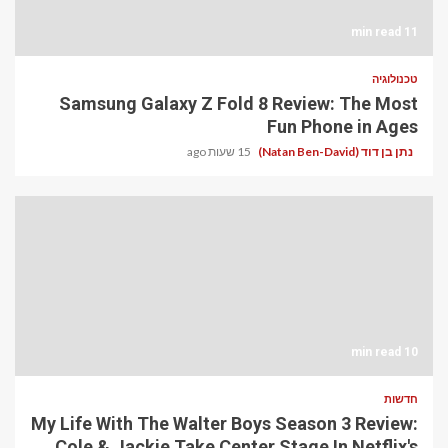
11 min read
טכנולוגיה
Samsung Galaxy Z Fold 8 Review: The Most
Fun Phone in Ages
נתן בן דוד (Natan Ben-David)
15 שעות ago
10 min read
חדשות
My Life With The Walter Boys Season 3 Review:
Cole & Jackie Take Center Stage In Netflix's