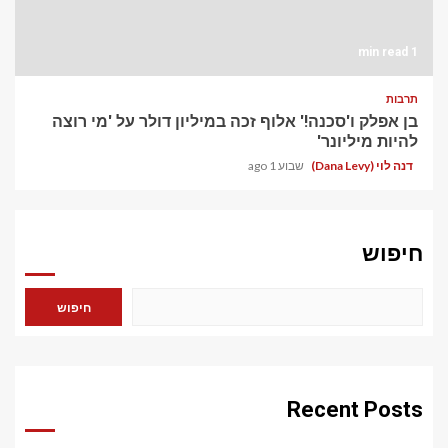
1 min read
תרבות
בן אפלק ו'סכנה!' אלוף זכה במיליון דולר על 'מי רוצה
להיות מיליונר'
דנה לוי (Dana Levy)
שבוע 1 ago
חיפוש
חיפוש
Recent Posts