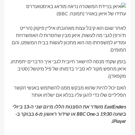
עתידו של איאן באוויר (תמונה: BBC)
לאחר שגם הוא קיבל עצות מאהובתו איליין פיקוק (הרייט
ת'ורפ) לגבי מה לעשות, איאן מבין שחסרות לו האפשרויות
ומודיע למשפחתו מה הוא מתכוון לעשות בבית המשפט, והם
המומים.
בזמן שקתי מנסה להישאר חיובית לגבי איך הדברים יתפתחו,
איאן מחפש מקור לא סביר בדמותו של פיל מיטשל (סטיב
מקפאדן).
האם יכול להיות שהוא מבקש ממנו להשתמש באנשי הקשר
הפליליים שלו כדי להגן עליו בכלא אם ישלחו אותו?
EastEnders משדר את הסצנות הללו מיום שני ה-13 ביולי
בשעה 19:30 ב-BBC One או שידור ראשון מ-6 בבוקר ב-
iPlayer.