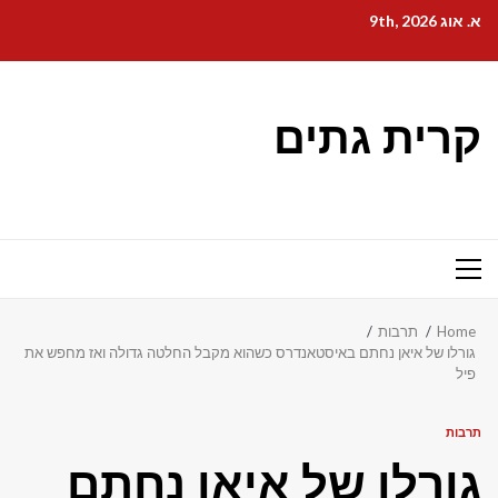
Ski
א. אוג 9th, 2026
t
conten
קרית גתים
Primary
Menu
Home
תרבות
גורלו של איאן נחתם באיסטאנדרס כשהוא מקבל החלטה גדולה ואז מחפש את
פיל
תרבות
גורלו של איאן נחתם