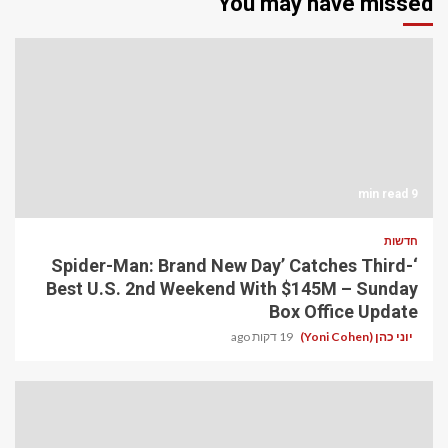
You may have missed
9 min read
חדשות
‘Spider-Man: Brand New Day’ Catches Third-
Best U.S. 2nd Weekend With $145M – Sunday
Box Office Update
יוני כהן (Yoni Cohen)
19 דקות ago