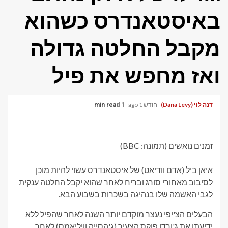
באיסטאנדרס כשהוא
מקבל החלטה גדולה
ואז מחפש את פיל
דנה לוי (Dana Levy)
חודש 1 ago
1 min read
זמנים נואשים (תמונה: BBC)
איאן ביל (אדם וודיאט) של איסטאנדרס עשוי להיות מוכן
לסיבוב מאחורי סורג ובריח לאחר שהוא יקבל החלטה ענקית
לגבי האשמה שלו בנהיגה בשכרות בשבוע הבא.
הבעלים הצ'יפי נעצר מוקדם יותר השנה לאחר שהפיל ללא
ידיעתו את ג'ורדן פוקס הצעיר (ג'הסייה וויליאמס) לאחר