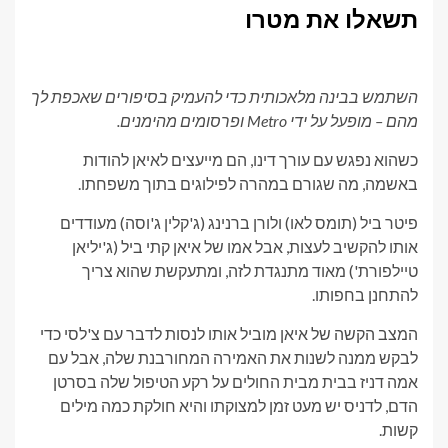
תשאלו את מטרו
השתמש בבינה מלאכותית כדי להעמיק בסיפורים שאכפת לך
מהם – מופעל על ידי Metro ופרסומים מהימנים.
כשהוא נפגש עם עורך דינו, הם מייעצים לאיאן להודות
באשמה, מה שגורם במהרה לפילוגים בתוך משפחתו.
פיטר ביל (תומס לאו) ולורן ברנינג (ג'קלין ג'וסה) מעודדים
אותו להקשיב לעצות, אבל אמו של איאן קתי ביל (ג'יליאן
טיילפורת') מאוד מתנגדת לזה, ומתעקשת שהוא צריך
להתחנן בחפותו.
המצב הקשה של איאן מוביל אותו לנסות לדבר עם צ'לסי כדי
לבקש ממנה לשנות את האמירה המחורבנת שלה, אבל עם
אמה דניז בבית מבית החולים על רקע הטיפול שלה בסרטן
הדם, לדניס יש מעט זמן למצוקתו והיא חולקת כמה מילים
קשות.