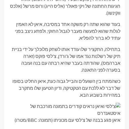
חגיגות החתונה של ויקי פאולר (אליס הייג) ורוס מרשל (אלכס
ווקינשו).
בעוד שהוא שתה רק משקה אחד במסיבה, איאן לא האמין
לגלות שהוא למעשה מעבר לגבול החוקי, ולפתע ניצב בפני
עתיד לא ברור להפליא.
בתחילה, התקציר שלו עודד אותו לשחק מלוכלך על ידי בניית
תיק של רשלנות נגד אמו של ג'ורדן, צ'לסי פוקס (זארה
אברהמס), שהודתה בעבר שהיא רבתה עם בנה ועזבה
בסערה לפני התאונה.
כשהמתח בין השועלים והבייל גבוה כעת, איאן החליט בסופו
של דבר לא ללכת עם הטקטיקה, ודיון הטיעון שלו מתקרב
במהירות בשבוע הבא.
איאן פגע בבנה של צ'לסי עם מכוניתו (תמונה: BBC/מטרו)