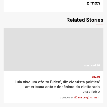
תסתיים
Related Stories
10 min read
תרבות
'Lula vive um efeito Biden', diz cientista política
americana sobre desânimo do eleitorado
brasileiro
דנה לוי (Dana Levy)
6 ימים ago