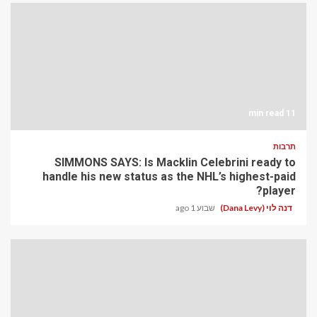
11 min read
תרבות
SIMMONS SAYS: Is Macklin Celebrini ready to
handle his new status as the NHL’s highest-paid
player?
דנה לוי (Dana Levy)
שבוע 1 ago