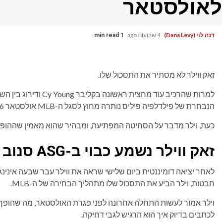
לאולסטאר
דנה לוי (Dana Levy)
4 שבועות ago
1 min read
זאק ווילר לא מסתיר את התסכול שלו.
למרות שהרכיב עוד מחצית 
הנבחרת של פילדלפיה פיליס נותרה מחוץ לסגל ה-MLB אולסטאר 2026.
כעת, וילר מדבר על הסחיטה המפתיעה, ומבהיר שהוא מאמין שההופע
זאק ווילר נשמע כבוי ב-ASG סנוב
חבטות, וילר הביע את התסכול שלו מתהליך הבחירה של ה-MLB.
וילר אמור לעשות התחלה אחרונה לפני פגרת האולסטאר, מה שהופך 
לכתבים בדיוק איך הוא הרגיש לגבי דחיקה.