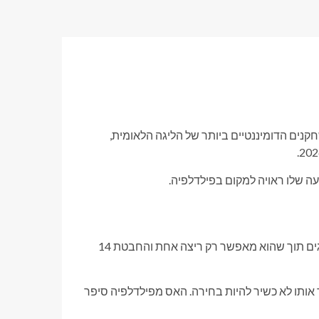
ראשונה בקליבר Cy Young ודירוג בין השחקנים הדומיננטיים ביותר של הליגה הלאומית,
ה שלו ראויה למקום בפילדלפיה.
לאחר יציאה דומיננטית ביום שלישי שראה את ווילר עבר שבעה אינינגים תוך שהוא מאפשר רק ריצה אחת והחבטת 14
אותו לא כשיר להיות בחירה. האס מפילדלפיה סיפר