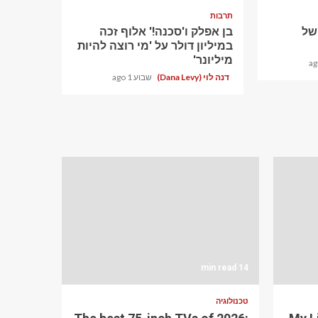
תרבות
ם של
בן אפלק ו'סכנה!' אלוף זכה
במיליון דולר על 'מי רוצה להיות
מיליונר'
דנה לוי (Dana Levy)
שבוע 1 ago
14 min read
טכנולוגיה