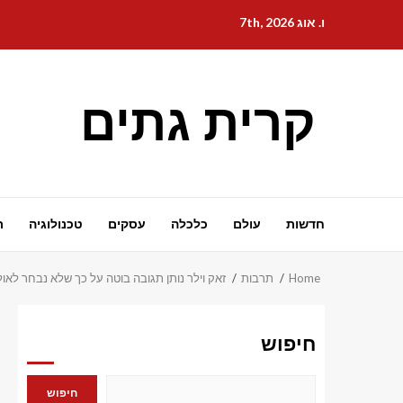
Ski
ו. אוג 7th, 2026
t
conten
קרית גתים
חדשות
עולם
כלכלה
עסקים
טכנולוגיה
ת
Home
תרבות
זאק וילר נותן תגובה בוטה על כך שלא נבחר לא
חיפוש
חיפוש