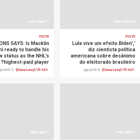
11 min read
10 min read
תרבות
תרבות
NS SAYS: Is Macklin
'Lula vive um efeito Biden',
ni ready to handle his
diz cientista política
w status as the NHL’s
americana sobre desânimo
highest-paid player?
do eleitorado brasileiro
דנה לוי (Dana Levy)
4 ימים ago
דנה לוי (Dana Levy)
5 ימים ago
1 min read
1 min read