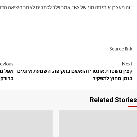
"זה מעצבן אותי וזה סוג של BS", אמר וילר לכתבים לאחר היציאה הדומיננטית של יום שלישי.
Source link
Post
evious
Next
קצין משטרת אונטריו הואשם בתקיפה, השמעת איומים
navigation
בזמן מחוץ לתפקיד
ברודקו
Related Stories