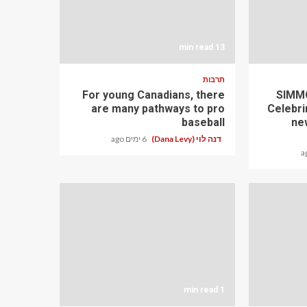
13 min read
תרבות
For young Canadians, there
SIMMO
are many pathways to pro
Celebri
baseball
ne
דנה לוי (Dana Levy)
6 ימים ago
1 min read