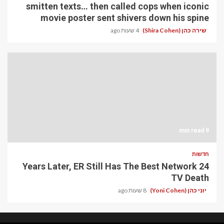
smitten texts… then called cops when iconic
movie poster sent shivers down his spine
שירה כהן (Shira Cohen)
4 שעות ago
9 min read
חדשות
24 Years Later, ER Still Has The Best Network
TV Death
יוני כהן (Yoni Cohen)
8 שעות ago