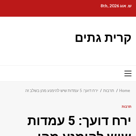
Ski
ש. אוג 8th, 2026
t
conten
קרית גתים
Primary
Menu
Home
תרבות
ירח דועך: 5 עמדות שיש להימנע מהן בשלב זה
תרבות
ירח דועך: 5 עמדות