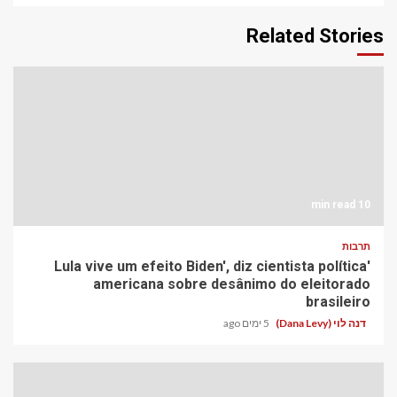
Related Stories
10 min read
תרבות
'Lula vive um efeito Biden', diz cientista política
americana sobre desânimo do eleitorado
brasileiro
דנה לוי (Dana Levy)
5 ימים ago