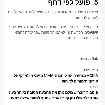
5. פועל לפי דחף
ויכוחים, החלטות נמהרות ופעולות שנעשו בלהט הרגע עלולים
להוביל לחרטות.
מכיוון שמדובר בתקופת הרהורים, כדאי לחשוב פעמיים לפני
שפועלים. הקדשת זמן לארגון הרעיונות שלך יכולה להביא
תשובות ברורות יותר.
Source link
Post
Previous
ACMA מזהירה את לוחם ה-MMA ג'יימי מולארקי על
navigation
קידום הימורים לא חוקי
Next
פיטבול רוצח שצולם נותן את ההבעה הטובה ביותר בעיני
גור הכלב שלו זמן קצר לאחר שחטף למוות אישה בת 86