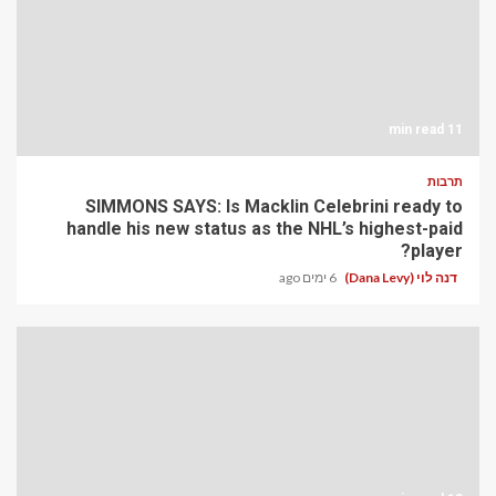
11 min read
תרבות
SIMMONS SAYS: Is Macklin Celebrini ready to
handle his new status as the NHL’s highest-paid
player?
דנה לוי (Dana Levy)
6 ימים ago