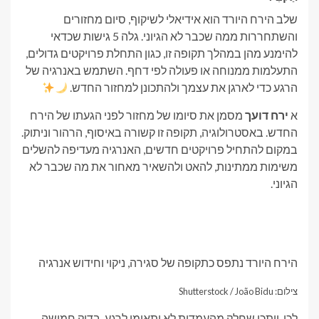
שלב הירח היורד הוא אידיאלי לשיקוף, סיום מחזורים
והשתחררות ממה שכבר לא הגיוני. גלה 5 גישות שכדאי
להימנע מהן במהלך תקופה זו, כגון התחלת פרויקטים גדולים,
התעלמות ממנוחה או פעולה לפי דחף. השתמש באנרגיה של
הרגע כדי לארגן את עצמך ולהתכונן למחזור החדש.
א
ירח דועך
מסמן את סיומו של מחזור לפני הגעתו של הירח
החדש. באסטרולוגיה, תקופה זו קשורה באיסוף, הרהור וניתוק.
במקום להתחיל פרויקטים חדשים, האנרגיה מעדיפה להשלים
משימות ממתינות, להאט ולהשאיר מאחור את מה שכבר לא
הגיוני.
הירח היורד נתפס כתקופה של סגירה, ניקוי וחידוש אנרגיה
צילום: Shutterstock / João Bidu
לכן, ייתכן שחלק מהעמדות לא יתאימו לרגע. בדוק חמישה