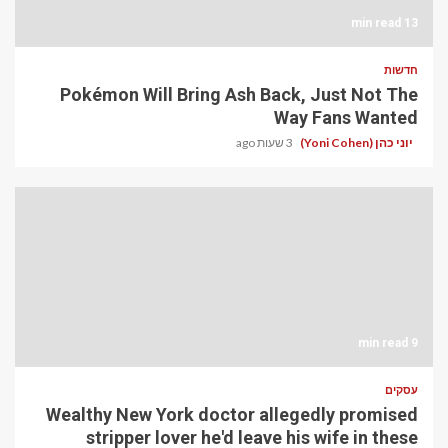
13 min read
חדשות
Pokémon Will Bring Ash Back, Just Not The
Way Fans Wanted
יוני כהן (Yoni Cohen)
3 שעות ago
9 min read
עסקים
Wealthy New York doctor allegedly promised
stripper lover he'd leave his wife in these