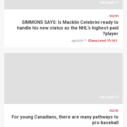
11 min read
תרבות
SIMMONS SAYS: Is Macklin Celebrini ready to
handle his new status as the NHL’s highest-paid
player?
דנה לוי (Dana Levy)
7 ימים ago
13 min read
תרבות
For young Canadians, there are many pathways to
pro baseball