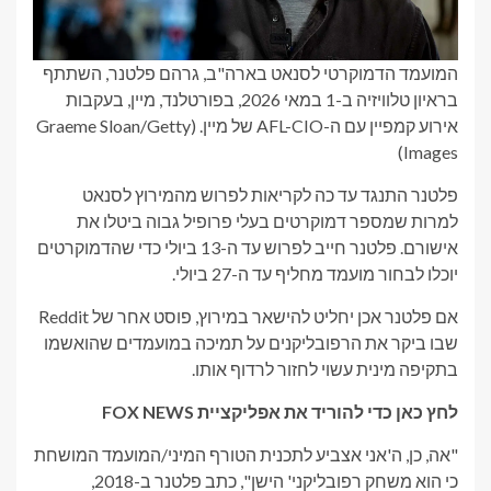
המועמד הדמוקרטי לסנאט בארה"ב, גרהם פלטנר, השתתף
בראיון טלוויזיה ב-1 במאי 2026, בפורטלנד, מיין, בעקבות
אירוע קמפיין עם ה-AFL-CIO של מיין.
(Graeme Sloan/Getty
Images)
פלטנר התנגד עד כה לקריאות לפרוש מהמירוץ לסנאט
למרות שמספר דמוקרטים בעלי פרופיל גבוה ביטלו את
אישורם. פלטנר חייב לפרוש עד ה-13 ביולי כדי שהדמוקרטים
יוכלו לבחור מועמד מחליף עד ה-27 ביולי.
אם פלטנר אכן יחליט להישאר במירוץ, פוסט אחר של Reddit
שבו ביקר את הרפובליקנים על תמיכה במועמדים שהואשמו
בתקיפה מינית עשוי לחזור לרדוף אותו.
לחץ כאן כדי להוריד את אפליקציית FOX NEWS
"אה, כן, ה'אני אצביע לתכנית הטורף המיני/המועמד המושחת
כי הוא משחק רפובליקני' הישן", כתב פלטנר ב-2018,