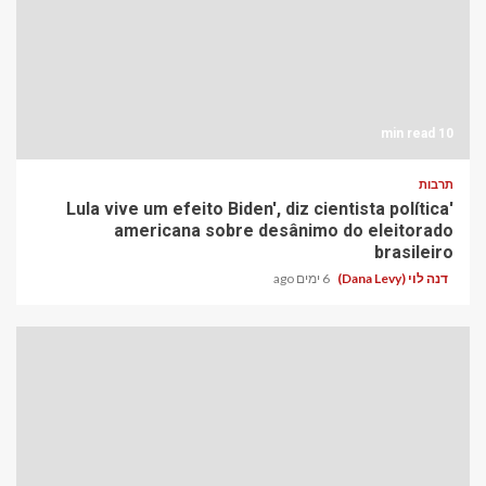
10 min read
תרבות
'Lula vive um efeito Biden', diz cientista política
americana sobre desânimo do eleitorado
brasileiro
דנה לוי (Dana Levy)
6 ימים ago