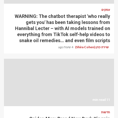
עסקים
WARNING: The chatbot therapist 'who really
gets you' has been taking lessons from
Hannibal Lecter – with AI models trained on
everything from TikTok self-help videos to
snake oil remedies… and even film scripts
שירה כהן (Shira Cohen)
4 שעות ago
11 min read
חדשות