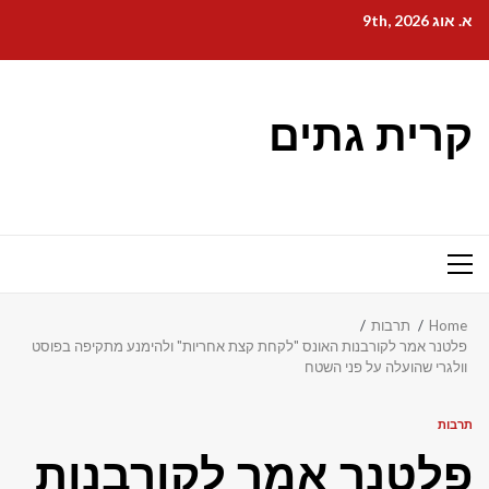
Ski
א. אוג 9th, 2026
t
conten
קרית גתים
Primary
Menu
Home
תרבות
פלטנר אמר לקורבנות האונס "לקחת קצת אחריות" ולהימנע מתקיפה בפוסט
וולגרי שהועלה על פני השטח
תרבות
פלטנר אמר לקורבנות