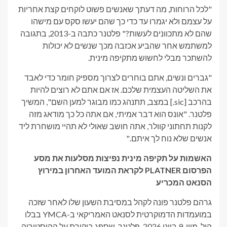
"לכל הרוחות, מה דעתך שאנשים פשוט לוקחים קצת אחריות
על עצמם ולא יגמרו עד כדי כך שהם יעשו סקס עם מישהו
שהם לא מתכוונים לעשות?" פלטנר כתבה ב-2013, בתגובה
למשתמש אחר שהביע אכזבה מכך שנשים לא יכולות
להשתכר מבלי לחשוש מתקיפה מינית.
"גברים ונשים, אתם בוחרים לצרוך מספיק חומר כדי לאבד
את השליטה העצמית שלכם. אז אם אתם לא רוצים להיות
בהרכב [sic.] במצב, תתנהג כמו מבוגר למען השם", המשיך
פלטנר. "אונס הוא דבר אמיתי, אם אתה כל כך מודאג מזה
לקנות תחתוני קוולר, אתה חושב שאולי לא תהיי מושחרת ליד
אנשים שלא נוח לך איתם."
האשמות על תקיפה מינית נפיצות מסלעות את מסע
הפרסום PLATNER לקראת המועד האחרון במירוץ
הסנאט המכריע
גרהם פלטנר פונה לקהל במסיבת השעון שלו לאחר שזכה
במועמדות הדמוקרטית לסנאט האמריקאי ב-YMCA בבלו
היל, מיין, 9 ביוני 2026. פלטנר, שספג ביקורת על ההיסטוריה