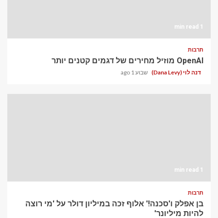
1 min read
תרבות
OpenAI מוזיל מחירים של דגמים קטנים יותר
דנה לוי (Dana Levy)
שבוע 1 ago
1 min read
תרבות
בן אפלק ו'סכנה!' אלוף זכה במיליון דולר על 'מי רוצה
להיות מיליונר'