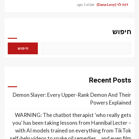
דנה לוי (Dana Levy)
שבוע 1 ago
חיפוש
חיפוש
Recent Posts
Demon Slayer: Every Upper-Rank Demon And Their
Powers Explained
WARNING: The chatbot therapist 'who really gets
you' has been taking lessons from Hannibal Lecter –
with AI models trained on everything from TikTok
self-help videos to snake oil remedies… and even film