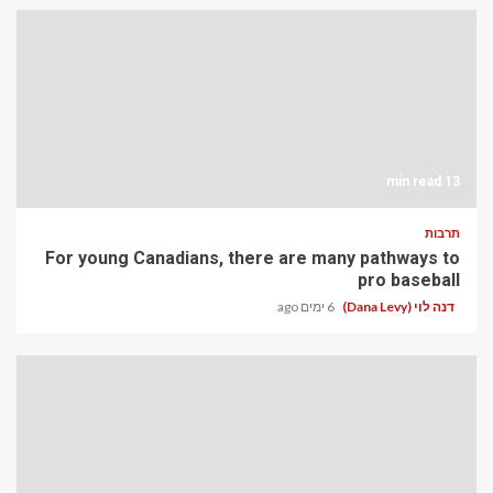
13 min read
תרבות
For young Canadians, there are many pathways to
pro baseball
דנה לוי (Dana Levy)
6 ימים ago