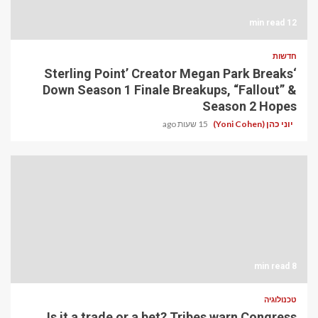
12 min read
חדשות
‘Sterling Point’ Creator Megan Park Breaks
Down Season 1 Finale Breakups, “Fallout” &
Season 2 Hopes
יוני כהן (Yoni Cohen)
15 שעות ago
8 min read
טכנולוגיה
Is it a trade or a bet? Tribes warn Congress