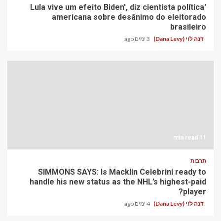
'Lula vive um efeito Biden', diz cientista política
americana sobre desânimo do eleitorado
brasileiro
דנה לוי (Dana Levy)
3 ימים ago
11 min read
תרבות
SIMMONS SAYS: Is Macklin Celebrini ready to
handle his new status as the NHL’s highest-paid
player?
דנה לוי (Dana Levy)
4 ימים ago