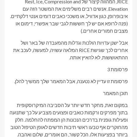
RICE, המהווה קיצור של Rest, Ice, Compression and
Elevation. אנשים רבים משלימים את המשטר הזה עם
איבופרופן, כגון אדוויל, או משככי כאבים דומים אנטי דלקתיים.
(פנה לרופא אם יש לך חששות לגבי שבר אפשרי, דימום או
מצבים חמורים אחרים.)
אבל ישנן עדויות הולכות וגדלות מהמעבדה של באר ושל
אחרים לכך שגישת RICE המלאה עשויה, למעשה, לעכב את
ההתאוששות, לא להאיץ אותה.
פרסומת 3
פרסומת זו עדיין לא נטענה, אבל המאמר שלך ממשיך להלן.
תוכן המאמר
במקום זאת, מחקר חדש יותר על הסביבה המיקרוסקופית
בתוך מפרקים ורקמות כואבים ופצועים מצביע על כך שתנועה
ופעילות גופנית בדרכים הנכונות הן המפתח להחלמה. חלק
מהחוקרים אף טבעו ראשי תיבות חדשים לאופן הטיפול הטוב
ביותר בפציעות אלו. הכל קשור, הם אומרים, שלום ואהבה.