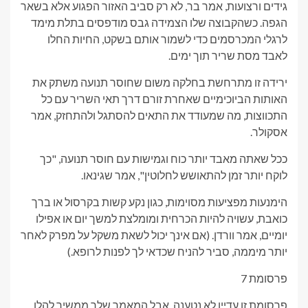
גידים ורצועות, אמר בר, לא רק סביב האזור הפגוע אלא בשאר
הגפה. כשהקבוצה שלו הצמידה גבס מודפסים בתלת מימד
לרגלי המכרסמים כדי לשמור אותם בשקט, החיות החלו
לאבד מסת שריר תוך ימים.
ירידה זו מתרחשת בחלקה משום שחוסר תנועה משתק את
האותות הביוכימיים שאחרת זורם דרך תאי השריר עם כל
התכווצות, מה שמעודד את התאים להסתגל ולהתחזק, אמר
אסקולר.
ככל שאתה מאבד יותר כוח וגמישות עם חוסר תנועה, "כך
לוקח יותר זמן להתאושש לחלוטין", אמר שגינאו.
הימנעות מפציעות מסוימות, כגון נקע קשות בקרסול או ברך
כואבת, עשויה להיות הכרחית ומומלצת למשך יום או אפילו
יומיים, אמר וורדן. (אם אינך יכול לשאת משקל על מפרק לאחר
יותר מיממה, סביר להניח שכדאי לך לפנות לרופא.)
פרסומת 7
פרסומת זו עדיין לא נטענה, אבל המאמר שלך ממשיך להלן.