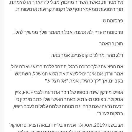
איזומטריות, כאשר השריר מתכווץ מבלי להתארך או להימתח,
תוך הימנעות ממאמץ נוסף של רקמות קרועות או מעוותות.
פרסומת 8
פרסומת זו עדיין לא נטענה, אבל המאמר שלך ממשיך להלן.
תוכן המאמר
דלג מהר, מהלכים קופצניים, אמר באר.
אם הפציעה שלך כרוכה ברגל, התחל ללכת ברגע שאתה יכול,
אמר וורדן. אם אינך יכול לשאת את מלוא המשקל, השתמש
בקביים, אך "לך כרגיל", אמר. "אל תצלוע."
אפילו מירקין שינה בסופו של דבר את דעתו לגבי RICE, ציין
אסקולר. בפוסט מ-2015 באתר האישי שלו, כתב מירקין כי
"כעת נראה שגם קרח וגם מנוחה שלמה עלולים לעכב ריפוי,
במקום לעזור".
אז, בשנת 2019, אסקולר ועמיתו בלייז דובואה הציעו פרוטוקול
חדש וראשי תיבות קשורים להתמודדות עם פציעה, שלום