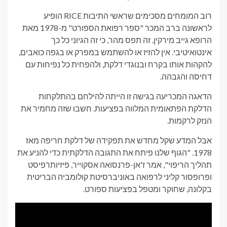
רוב המומחים מסכימים שראשי התיבות RICE הופיע
לראשונה ברב המכר "ספר רפואת הספורט" מ-1978 מאת
הרופא גייב מירקין. זה תפס מהר, כי זה הגיוני כל כך
אינטואיטיבי. אין להזיז או להשתמש במפרק או בגפה כואבים,
להקהות אותו בקרח ובנוגדי דלקת, ולהפחית כל נפיחות עם
דחיסה והגבהה.
הדאגה המכריעה בגישה זו הייתה להילחם בהתלקחות
הדלקת הפתאומית המלווה בפציעות. חשבו שזה מחמיר את
הנזק לרקמות.
אבל המדע שקל מחדש את תפקידה של דלקת חריפה מאז
1978. "הגוף שלנו פיתח את התגובה הדלקתית כדי להניע את
תהליך הריפוי", אמר ז'אן-פרנסואה אסקוייר, פיזיותרפיסט
ופרופסור קליני לרפואה באוניברסיטת קולומביה הבריטית
בקלונה, שחוקר ומטפל בפציעות ספורט.