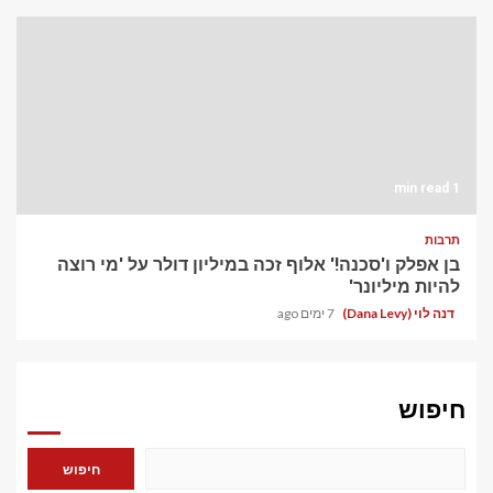
1 min read
תרבות
בן אפלק ו'סכנה!' אלוף זכה במיליון דולר על 'מי רוצה
להיות מיליונר'
דנה לוי (Dana Levy)
7 ימים ago
חיפוש
חיפוש