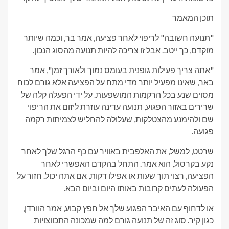
תוכן המאמר
"תנועה חשובה" לריפוי לאחר פציעה, אמר בר, וכמה שיותר
מוקדם, כך ייטב. אבל זו צריכה להיות תנועה מהסוג הנכון.
"אתה צריך פעילות גופנית בעומס נמוך ולאורך זמן", אמר
באר, שאינו מפעיל יותר מדי מתח על הפציעה אלא גורם לכוח
מסוים שנע בכל הרקמות המושפעות. על ידי הפעלה קלה של
שרירים באזור הפגוע, תנועה עדינה עוזרת ליזום את הריפוי
שם ולהימנע מהצטלקות, שעלולה להחליש לצמיתות רקמה
פגועה.
שרטט, למשל, את האלפבית באוויר עם כף הרגל שלך לאחר
נקע בקרסול, הוא אמר. התחל בהקדם האפשרי לאחר
הפציעה, רצוי תוך שעות או אפילו דקות, אם אתה יכול. חזור על
הפעולה לעתים קרובות באותו היום וביום הבא.
או לדחוף עם האיבר הפגוע שלך אל חפץ קבוע, אמר הוורדן,
כגון קיר. סוג זה של תנועה גורם למה שמכונה התכווצויות