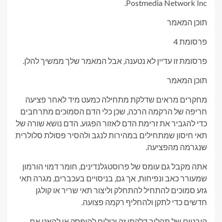
Postmedia Network Inc.
תוכן המאמר
פרסומת 4
פרסומת זו עדיין לא נטענה, אבל המאמר שלך ממשיך להלן.
תוכן המאמר
מחקרים מראים שדלקת מתחילה כמעט מיד לאחר פציעה
חריפה של הרקמה הרכה, שכן כלי הדם הסמוכים מתרחבים
כדי להגביר את זרימת הדם לאזור הפגוע. הדם נושא שורה של
תאי חיסון שמתחילים במהירות לנגב ולהסיר פסולת סלולרית
שנגרמה מהפציעה.
אתה מקבל גם עומס של פרוסטגלנדינים, חומר דמוי הורמון
שמעורר כאב ונפיחות, אך גם, בניסויים בעכברים, מגרה תאי
גזע סמוכים להתחיל להתחלק וליצור תאי שריר או קולגן
חדשים כדי לתקן ולהחליף רקמה פצועה.
היבטים של תהליך דלקתי זה יכולים להיפסק או להאט אם