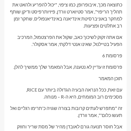
כתוצאה מכך, איבופרופן, כמו ציפוי, "יכול להפריע ולהאט את
תהליך הריפוי", אמר סטיוארט וורדן, פיזיותרפיסט ודיקן שותף
למחקר באוניברסיטת אינדיאנה באינדיאנפוליס, שחקר זמן
רב אתלטים ופציעות.
אם אתה זקוק לשיכוך כאב, שקול את הפרצטמול, המרכיב
הפעיל בטיילנול, שאינו אנטי דלקתי, אמר אסקולר.
פרסומת 6
פרסומת זו עדיין לא נטענה, אבל המאמר שלך ממשיך להלן.
תוכן המאמר
עם זאת, ככל הנראה הבעיה הגדולה ביותר עם RICE,
מסכימים רוב המומחים, היא ה-R – מנוחה.
זה "מתפרש לעתים קרובות בצורה שגויה כ'תרימו רגליים ואל
תעשו כלום'", אמר וורדן.
אבל חוסר תנועה גורם לאובדן מהיר של מסת שריר וחוזק