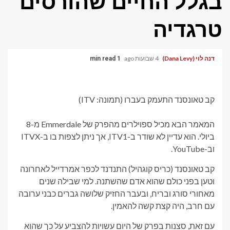
בגלל החיים שהורסים
טרגדיה
דנה לוי (Dana Levy)
4 שבועות ago
1 min read
קב טאונסנד התעמק בעברו (תמונה: ITV)
המאמר הבא מכיל ספוילרים מהפרק של Emmerdale מ-8
ביולי. הוא עדיין לא שודר ב-ITV1, אך ניתן לצפות בו ב-ITVX
וב-YouTube.
קב טאונסנד (כריס קוגהיל) התנדנד לכפר אמרדייל לאחרונה
וטען בפני כולם שהוא אדם שהשתנה. למי שבילה שנים
מאחורי סורג ובריח, ובעבר החזיק שלושה גברים כבני ערובה
עם חרב, היה קצת קשה להאמין.
עם זאת, סצנות בפרק של היום עשויות להצביע על כך שהוא