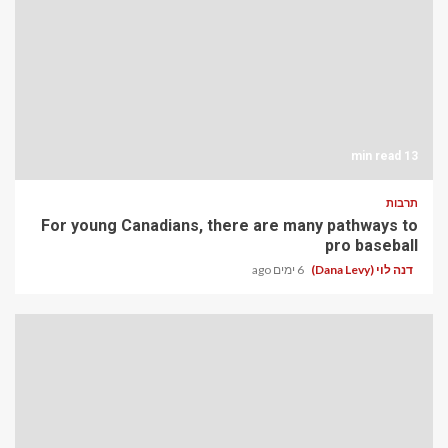
13 min read
תרבות
For young Canadians, there are many pathways to
pro baseball
דנה לוי (Dana Levy)
6 ימים ago