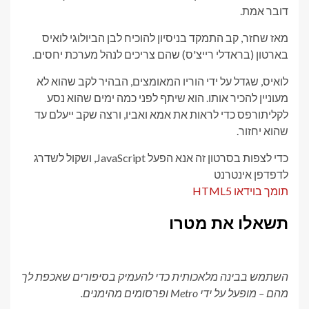
דובר אמת.
מאז שחזר, קב התמקד בניסיון להוכיח לבן הביולוגי לואיס
בארטון (בראדלי רייצ'ס) שהם צריכים לנהל מערכת יחסים.
לואיס, שגדל על ידי הוריו המאומצים, הבהיר לקב שהוא לא
מעוניין להכיר אותו. הוא שיתף לפני כמה ימים שהוא נסע
לקליתורפס כדי לראות את אמא ואביו, ורצה שקב ייעלם עד
שהוא יחזור.
כדי לצפות בסרטון זה אנא הפעל JavaScript, ושקול לשדרג
לדפדפן אינטרנט
תומך בוידאו HTML5
תשאלו את מטרו
השתמש בבינה מלאכותית כדי להעמיק בסיפורים שאכפת לך
מהם – מופעל על ידי Metro ופרסומים מהימנים.