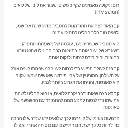
רוס וניקולה מאמינים שקייב פשוט ישבור את ליבו של לואיס
(תמונה: ITV)
קב מאוד רצה את ההזדמנות להסביר מדוע שינה את שמו,
ולואיס טוב הלב החליט לתת לו את זה.
הוא הסביר שכשהיה נער, עולמה של משפחתו התפרק
כשאבא שלו עזב אותם. כתוצאה מכך, הם גילו שהוא טובע
בחובות, והיה בידם לנסות ולנקות אותם.
קב פנה לעולם הפשע כדי לנסות לעזור למשפחתו לשים אוכל
על השולחן. המוניטין של אביו פירושו שאנשים שמעו שקוב
הוא טאונסנד, והניחו את הגרוע ביותר לגביו.
קב לא רצה שאותו דבר יקרה ללואיס, אז הוא החליט לשנות
את שמו כדי לנסות למנוע ממנו להתמודד עם ההשפעה של
טאונסנד.
הדמעות בעיניו של קו גרמו לכך שלואיס ידע שנדרש לו הרבה
כדי להיות כל כך ישר. הם התיישבו עם כוס תה אחרי, ואפילו