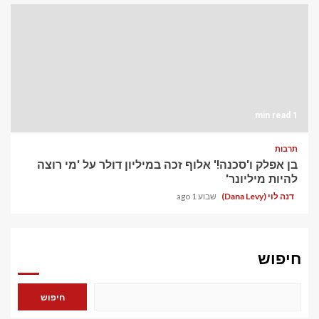
1 min read
תרבות
בן אפלק ו'סכנה!' אלוף זכה במיליון דולר על 'מי רוצה
להיות מיליונר'
דנה לוי (Dana Levy)
שבוע 1 ago
חיפוש
חיפוש