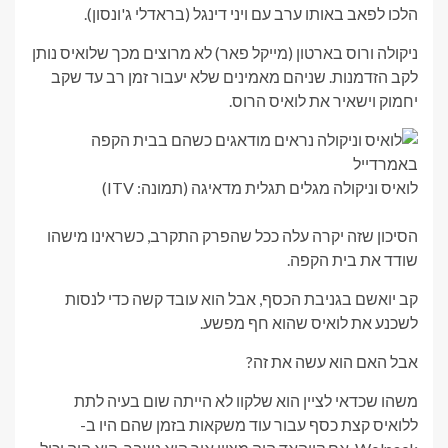
הלכו לפאב באותו ערב עם ויני דינגל (בראדלי ג'ונסון).
ניקולה ורוס בארטון (מייקל פאר) לא מרוצים מכך שלואיס נותן
לקב הזדמנות. שניהם מאמינים שלא יעבור זמן רב עד שקב
יחמוק וישאיר את לואיס הרוס.
לואיס וניקולה מגלים תגלית מדאיגה (תמונה: ITV)
הסיכון שזה יקרה עלה ככל שהפרק התקרב, כשראינו מישהו
שודד את בית הקפה.
קב יואשם בגניבת הכסף, אבל הוא עובד קשה כדי לנסות
לשכנע את לואיס שהוא חף מפשע.
אבל האם הוא עשה את זה?
משהו שכדאי לציין הוא שלקוו לא הייתה שום בעיה לתת
ללואיס קצת כסף עבור עוד משקאות בזמן שהם היו ב-