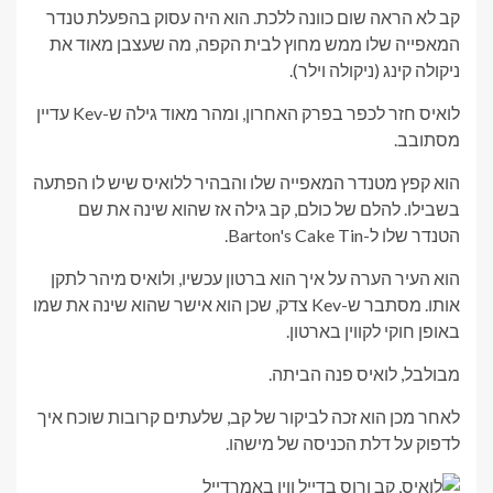
קב לא הראה שום כוונה ללכת. הוא היה עסוק בהפעלת טנדר
המאפייה שלו ממש מחוץ לבית הקפה, מה שעצבן מאוד את
ניקולה קינג (ניקולה וילר).
לואיס חזר לכפר בפרק האחרון, ומהר מאוד גילה ש-Kev עדיין
מסתובב.
הוא קפץ מטנדר המאפייה שלו והבהיר ללואיס שיש לו הפתעה
בשבילו. להלם של כולם, קב גילה אז שהוא שינה את שם
הטנדר שלו ל-Barton's Cake Tin.
הוא העיר הערה על איך הוא ברטון עכשיו, ולואיס מיהר לתקן
אותו. מסתבר ש-Kev צדק, שכן הוא אישר שהוא שינה את שמו
באופן חוקי לקווין בארטון.
מבולבל, לואיס פנה הביתה.
לאחר מכן הוא זכה לביקור של קב, שלעתים קרובות שוכח איך
לדפוק על דלת הכניסה של מישהו.