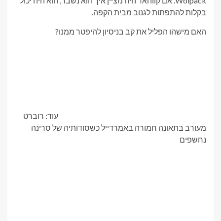
Wolpack. אם קווהאד היה מציין איך הוא נשבר, הוא היה יכול
בקלות להתפתות לגנוב מבית הקפה.
האם מישהו הפליל את קב בניסיון להיפטר ממנו?
עוד: רוברט
מעורב בתאונה חמורה באמרדייל כשסודותיה של סרינה
נחשפים