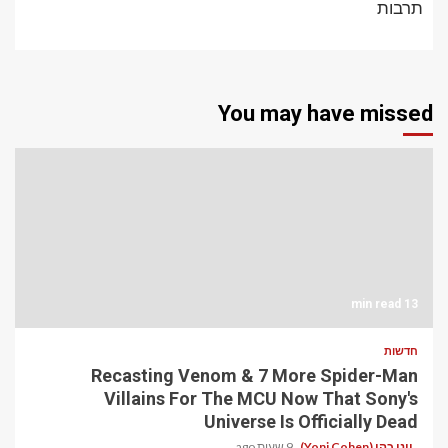
תרבות
You may have missed
13 min read
חדשות
Recasting Venom & 7 More Spider-Man
Villains For The MCU Now That Sony's
Universe Is Officially Dead
יוני כהן (Yoni Cohen)
9 שעות ago