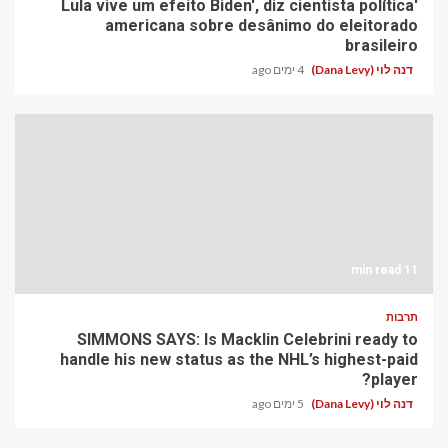
'Lula vive um efeito Biden', diz cientista política
americana sobre desânimo do eleitorado
brasileiro
דנה לוי (Dana Levy)
4 ימים ago
11 min read
תרבות
SIMMONS SAYS: Is Macklin Celebrini ready to
handle his new status as the NHL’s highest-paid
player?
דנה לוי (Dana Levy)
5 ימים ago