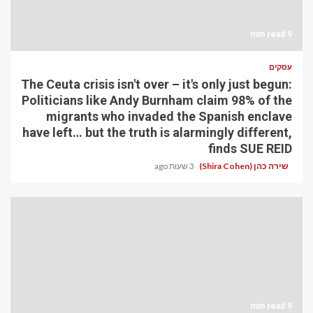
9 min read
עסקים
The Ceuta crisis isn't over – it's only just begun:
Politicians like Andy Burnham claim 98% of the
migrants who invaded the Spanish enclave
have left… but the truth is alarmingly different,
finds SUE REID
שירה כהן (Shira Cohen)
3 שעות ago
9 min read