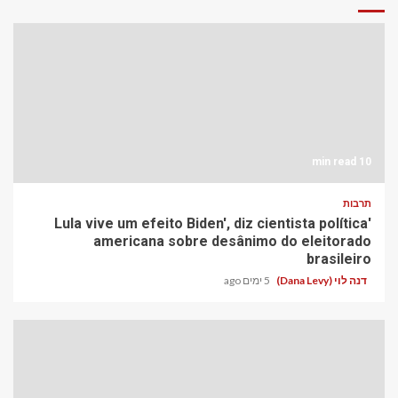
10 min read
תרבות
'Lula vive um efeito Biden', diz cientista política
americana sobre desânimo do eleitorado
brasileiro
דנה לוי (Dana Levy)
5 ימים ago