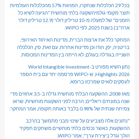
בכל 29 הכלכלות שנחקרו, המהוות 57% מהכלכלות העולמיות
תוצר מקומי גולמי
השקעה בלתי מוחשית "הגיעה לשיא כל
הזמנים" של למעלה מ-10 טריליון דולר (12.9 טריליון דולר
ארה"ב) בשנת 2025, לפי WIPO.
המחקר כלל את ארצות הברית, מדינות האיחוד האירופי,
בריטניה, יפן, הודו וכן מדינות אחרות. עם זאת, סין, הכלכלה
השנייה בגודלה בעולם, לא הייתה בין המדינות המכוסות.
נתון השיא מפורט ב-World Intangible Investment
Highlights 2026, ש-WIPO פרסמה יחד עם בית הספר
לעסקים לואיס שמרכזו ברומא.
מאז 2008, ההשקעה הבלתי מוחשית גדלה ב-3.5 אחוזים מדי
שנה במונחים ריאליים; הרבה לפני השקעות מוחשיות, שראו
צמיחה שנתית של 0.98% בלבד באותה תקופה, אמר המחקר.
"נתונים אלה מצביעים על שינוי מבני מתמשך בהרכב
ההשקעות, כאשר נכסים בלתי מוחשיים משחקים תפקיד
הולך וגדל ביצירת ערך", אמר WIPO.