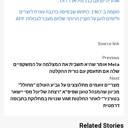
ואחריה יפן עם 112 מיליארד דולר.
הוקמה ב-1967, WIPO שבסיסה בז'נבה עוזרת ליוצרים
וליזמים להגן על הקניין הרוחני שלהם מעבר לגבולות.
AFP
Source link
Post
Previous
Meta אומר שהיא תשבית את המצלמה על המשקפיים
navigation
שלה אם תתעסק עם נורית ההקלטה
Next
מצריים זועמים מתלוצצים על גביע העולם "מחולל"
מכיוון שהמנהל טוען שפיפ"א "רצתה שליונל מסי יישאר
בטורניר" לאחר החלטות VAR שנויות במחלוקת בתבוסה
דרמטית
Related Stories