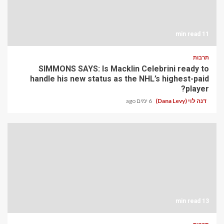
11 min read
תרבות
SIMMONS SAYS: Is Macklin Celebrini ready to
handle his new status as the NHL’s highest-paid
player?
דנה לוי (Dana Levy)
6 ימים ago
13 min read