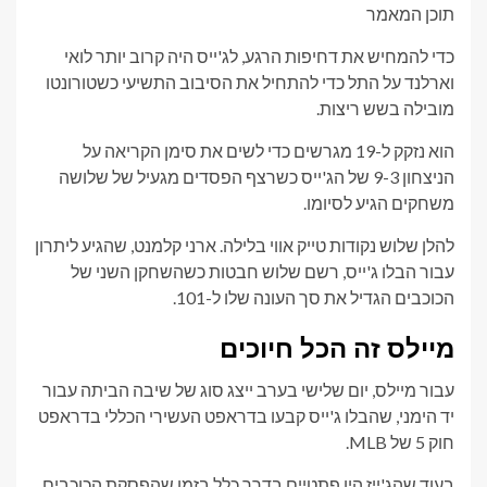
תוכן המאמר
כדי להמחיש את דחיפות הרגע, לג'ייס היה קרוב יותר לואי
וארלנד על התל כדי להתחיל את הסיבוב התשיעי כשטורונטו
מובילה בשש ריצות.
הוא נזקק ל-19 מגרשים כדי לשים את סימן הקריאה על
הניצחון 9-3 של הג'ייס כשרצף הפסדים מגעיל של שלושה
משחקים הגיע לסיומו.
להלן שלוש נקודות טייק אווי בלילה. ארני קלמנט, שהגיע ליתרון
עבור הבלו ג'ייס, רשם שלוש חבטות כשהשחקן השני של
הכוכבים הגדיל את סך העונה שלו ל-101.
מיילס זה הכל חיוכים
עבור מיילס, יום שלישי בערב ייצג סוג של שיבה הביתה עבור
יד הימני, שהבלו ג'ייס קבעו בדראפט העשירי הכללי בדראפט
חוק 5 של MLB.
בעוד שהג'ייז היו פתטיים בדרך כלל בזמן שהפסקת הכוכבים