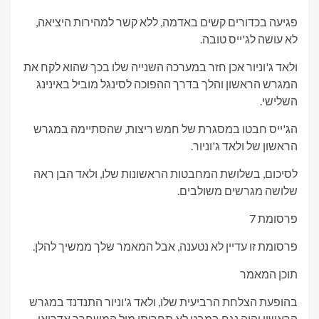
פגיעה בכדורים קשים באדמה, ללא קשר למהירות היציאה,
לא עושה לג'ייס טובה.
ולאד ג'וניור אכן חזר במערכה השנייה שלו בכך שהוא לקח את
המגרש הראשון והלך בדרך ההפוכה לסינגל מוביל באינינג
השלישי.
הג'ייס חבטו במסגרת של חמש ריצות, שהסתיימה במגרש
הראשון של ולאד ג'וניור.
לסיכום, בשלושת המחבטות הראשונות שלו, ולאד הבן ראה
שלושה מגרשים משולבים.
פרסומת 7
פרסומת זו עדיין לא נטענה, אבל המאמר שלך ממשיך להלן.
תוכן המאמר
בהופעת הצלחת הרביעית שלו, ולאד ג'וניור התנדנד במגרש
הראשון והיה נגח במבט לא תחרותי מול המשחרר אדריאן