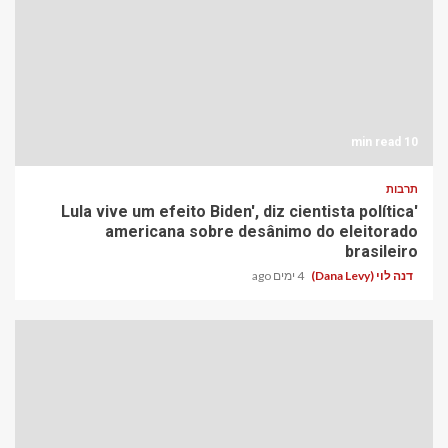
10 min read
תרבות
'Lula vive um efeito Biden', diz cientista política
americana sobre desânimo do eleitorado
brasileiro
דנה לוי (Dana Levy)
4 ימים ago