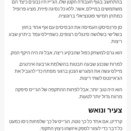
בהתחשב בגוף העבודה הקטן שלו, הג'ייז היו נבונים כיצד הם
משתמשים במיילס, אשר, ללא כל נסיגה פיזית, מציג פרופיל
כמתחן חמישי פוטנציאלי ברוטציה.
סן פרנסיסקו העמיסה את הבסיסים עם אף אחד בחוץ
בשלישי בשלושה סינגלים רצופים, כשמיילס עמד ביתרון שבע
ריצות.
הוא גרם למשחק כפול שהבקיע ריצה, אבל זה היה היקף הנזק.
למרות שנכנע שבעה חבטות בהשלמת ארבעה אינינגים,
מיילס עשה את המגרש הנכון ברגעי מפתח כדי להגביל את
הג'איינטס לשתי ריצות.
הוא היה טוב יותר, אבל לפחות ההתקפה של הג'ייס סיפקה
מרווח גדול יותר לטעות.
צעיר ונואש
קרדיט, אם אחד כל כך נוטה, הג'ייס על כך שלפחות ניסו כמעט
כל דבר כדי לעזור לספק איזשהו ניצוץ התקפי.