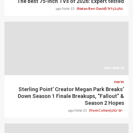
The best 75-inch TVs of 2026: Expert tested
נתן בן דוד (Natan Ben-David)
13 שעות ago
12 min read
חדשות
‘Sterling Point’ Creator Megan Park Breaks
Down Season 1 Finale Breakups, “Fallout” &
Season 2 Hopes
יוני כהן (Yoni Cohen)
23 שעות ago