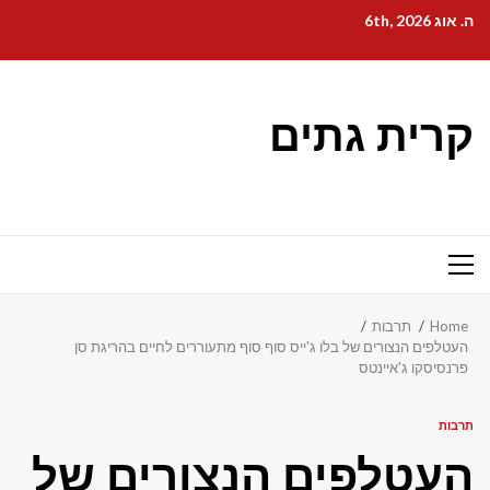
Ski
ה. אוג 6th, 2026
t
conten
קרית גתים
Primary
Menu
Home
תרבות
העטלפים הנצורים של בלו ג'ייס סוף סוף מתעוררים לחיים בהריגת סן
פרנסיסקו ג'איינטס
תרבות
העטלפים הנצורים של