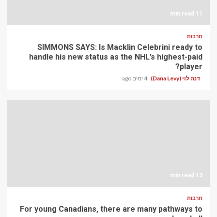
11 min read
תרבות
SIMMONS SAYS: Is Macklin Celebrini ready to
handle his new status as the NHL’s highest-paid
player?
דנה לוי (Dana Levy)
4 ימים ago
13 min read
תרבות
For young Canadians, there are many pathways to