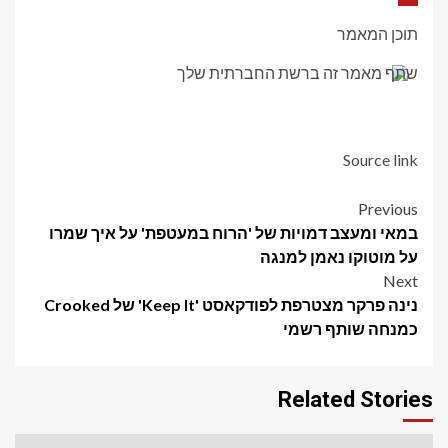
BLUE JAYS FUNK מגיע לקבוצה ההיסטורית בשפל בסן פרנסיסקו
תוכן המאמר
שתף מאמר זה ברשת החברתית שלך
ההתקפה של בלו ג'ייס שוב סיוטה בהפסד ההפסקה האחרון מול
סיאטל מרינרס
Source link
Post
Previous
במאי ומעצב דמויות של 'הרוח במעטפת' על איך שמרו
navigation
על מוטוקו נאמן למנגה
Next
נינה פרקר מצטרפת לפודקאסט 'Keep It' של Crooked
כמנחה שותף רשמי
Related Stories