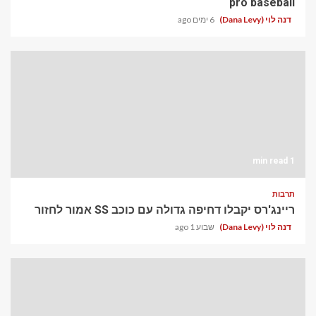
pro baseball
דנה לוי (Dana Levy)
6 ימים ago
1 min read
תרבות
ריינג'רס יקבלו דחיפה גדולה עם כוכב SS אמור לחזור
דנה לוי (Dana Levy)
שבוע 1 ago