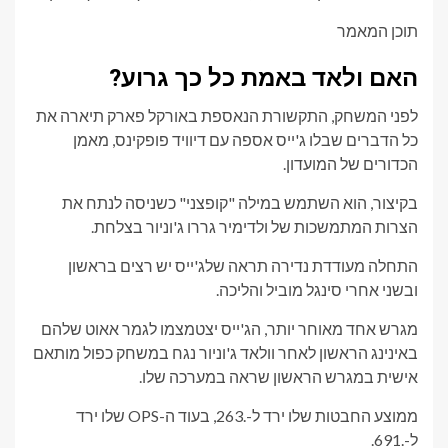
תוכן המאמר
האם ולאד באמת כל כך גרוע?
לפני המשחק, התקשורת הנאספת באורקל פארק תיארה את
כל הדברים שבלו ג'ייס אספה עם דיוויד פופקינס, מאמן
הכדורים של המועדון.
בקיצור, הוא השתמש במילה "קופצני" כשניסה לנתח את
הצרות המתמשכות של ולדימיר גררו ג'וניור בצלחת.
התחלה מעודדת נדירה תראה שלג'ייס יש רצים בראשון
ובשני אחרי סינגל מוביל והליכה.
מגרש אחד מאוחר יותר, הג'ייס יצטמצמו לגמר אאוט שלהם
באינינג הראשון לאחר וולאד ג'וניור נגח במשחק כפול מותאם
אישית במגרש הראשון שראה במערכה שלו.
ממוצע החבטות שלו ירד ל-.263, בעוד ה-OPS שלו ירד
ל-.691.