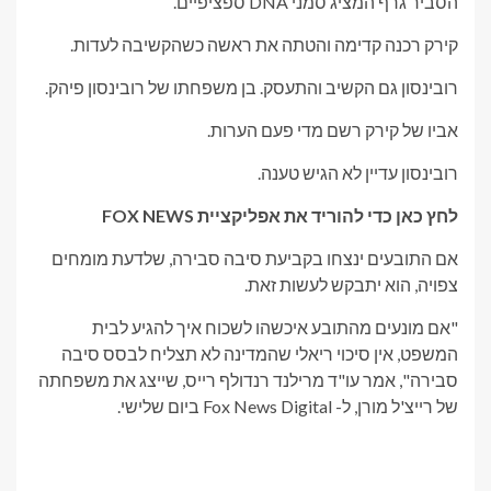
הסביר גרף המציג סמני DNA ספציפיים.
קירק רכנה קדימה והטתה את ראשה כשהקשיבה לעדות.
רובינסון גם הקשיב והתעסק. בן משפחתו של רובינסון פיהק.
אביו של קירק רשם מדי פעם הערות.
רובינסון עדיין לא הגיש טענה.
לחץ כאן כדי להוריד את אפליקציית FOX NEWS
אם התובעים ינצחו בקביעת סיבה סבירה, שלדעת מומחים
צפויה, הוא יתבקש לעשות זאת.
"אם מונעים מהתובע איכשהו לשכוח איך להגיע לבית
המשפט, אין סיכוי ריאלי שהמדינה לא תצליח לבסס סיבה
סבירה", אמר עו"ד מרילנד רנדולף רייס, שייצג את משפחתה
של רייצ'ל מורן, ל- Fox News Digital ביום שלישי.