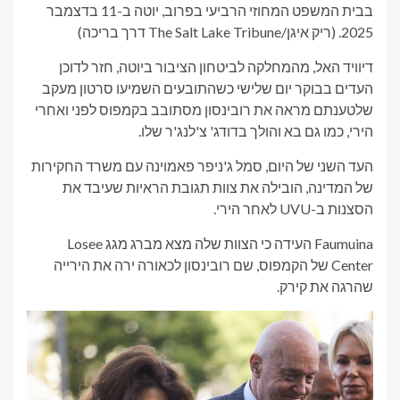
בבית המשפט המחוזי הרביעי בפרוב, יוטה ב-11 בדצמבר
2025.
(ריק איגן/The Salt Lake Tribune דרך בריכה)
דיוויד האל, מהמחלקה לביטחון הציבור ביוטה, חזר לדוכן
העדים בבוקר יום שלישי כשהתובעים השמיעו סרטון מעקב
שלטענתם מראה את רובינסון מסתובב בקמפוס לפני ואחרי
הירי, כמו גם בא והולך בדודג' צ'לנג'ר שלו.
העד השני של היום, סמל ג'ניפר פאמוינה עם משרד החקירות
של המדינה, הובילה את צוות תגובת הראיות שעיבד את
הסצנות ב-UVU לאחר הירי.
Faumuina העידה כי הצוות שלה מצא מברג מגג Losee
Center של הקמפוס, שם רובינסון לכאורה ירה את הירייה
שהרגה את קירק.