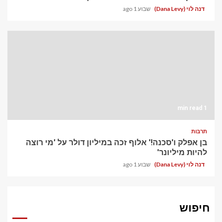
דנה לוי (Dana Levy)
שבוע 1 ago
1 min read
תרבות
בן אפלק ו'סכנה!' אלוף זכה במיליון דולר על 'מי רוצה
להיות מיליונר'
דנה לוי (Dana Levy)
שבוע 1 ago
חיפוש