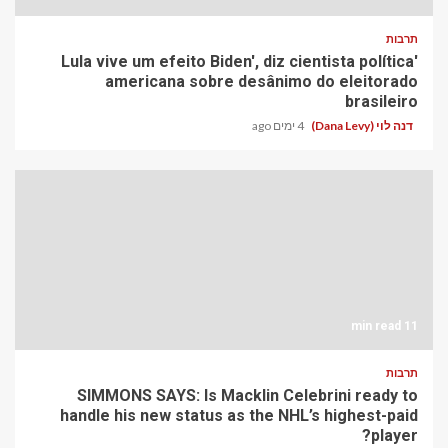
תרבות
'Lula vive um efeito Biden', diz cientista política
americana sobre desânimo do eleitorado
brasileiro
דנה לוי (Dana Levy)
4 ימים ago
11 min read
תרבות
SIMMONS SAYS: Is Macklin Celebrini ready to
handle his new status as the NHL’s highest-paid
player?