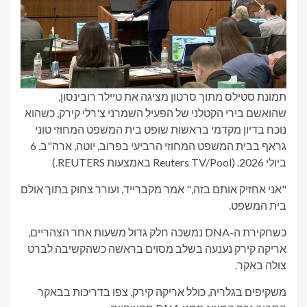
תמונת סטילס מתוך סרטון מציגה את טיילר רובינסון,
שהואשם בירי הקטלני של הפעיל השמרני צ'רלי קירק, כשהוא
נוכח בדיון מקדמי בראשות שופט בית המשפט המחוזי טוני
גראף בבית המשפט המחוזי הרביעי בפרוב, יוטה, ארה"ב, 6
ביולי 2026.
(Reuters TV/Pool באמצעות REUTERS.)
"אני אחזיק אותם בזה," אמר מקברייד, ועורר צחוק בתוך אולם
בית המשפט.
כשחקירת ה-DNA נמשכה חלק גדול משעות אחר הצהריים,
אריקה קירק נענעה בשלב מסוים בראשה כשהקשיבה לברט
צולה באקר.
משקיפים בגלריה, כולל אריקה קירק, צפו בדריכות בבאקר