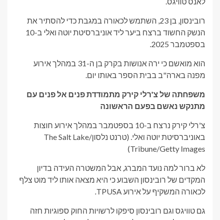
לאנס טוויגס.
רובינסון, בן 23, השתמש לכאורה במגבת כדי להסתיר את
הנשק החשוד ברצח ביער ליד אוניברסיטת יוטה ואלי ב-10
בספטמבר 2025.
הוא מואשם כי ירה אנושות בקרק בן ה-31 במהלך אירוע
מפנה בארה"ב בבית הספר באותו יום.
משפחתה של צ'רלי קירק מתמודדת פנים אל פנים עם
מתנקש נאשם בפעם הראשונה
צ'רלי קירק נרצח ב-10 בספטמבר במהלך אירוע חוצות
באוניברסיטת יוטה ואלי.
(טרנט נלסון/The Salt Lake
Tribune/Getty Images)
לא ברור למה נועד המברג, אבל המשטרה העידה בדיון
המקדים של רובינסון השבוע כי היא מצאה אותו ליד מוט צלף
לכאורה המשקיף על אירוע TPUSA.
גם טוויגס וגם רובינסון סיפקו לרשויות החוק ספוגיות חזה