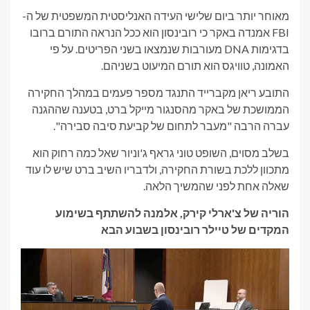
מאוחר יותר ביום שלישי העידה האנליסטית המשפטית של ה-
FBI אמנדה באקר כי רובינסון הוא ככל הנראה התורם ברובו
בדגימות DNA מעורבות שנמצאו בשני הפריטים. על פי
האמונה, טוויגס הוא תורם המיעוט בשניהם.
התובע ריאן מקברייד התנגד מספר פעמים במהלך החקירה
הממושכת של באקר מהסנגור מייקל ברט, בטענה שההגנה
עברה הרבה "מעבר לתחום של קביעת סיבה סבירה".
בשלב מסוים, השופט טוני גראף ג'וניור שאל כמה רחוק הוא
מתכוון ללכת בשורת החקירה, ולדבריו השיב ברט שיש לו עוד
שאלה אחת לפני שהמשיך הלאה.
הוריה של צ'ארלי קירק, אלמנה להשתתף בשימוע
המקדים של טיילר רובינסון בשבוע הבא