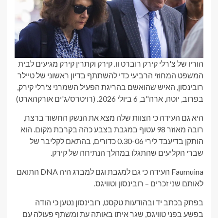
הוריו של צ'רלי קירק רוברט וו. קירק וקתרין קירק מגיעים לבית
המשפט המחוזי הרביעי כדי להשתתף בדיון ראשוני של טיילר
רובינסון, האיש שהואשם בהריגת הפעיל השמרני צ'רלי קירק,
בפרוב, יוטה, ארה"ב, 6 ביולי 2026.
(רויטרס/ג'ים אורקהארט)
היא גם העידה כי הצוות שלה מצא את הנשק החשוד ברצח,
רובה מאוזר 98 עטוף במגבת בצבע כהה בקרבת מקום. הוא
הותקן בדיעבד לירי 0.30-06 כדורים, בהתאם לקליבר של
שברי הקליעים שהתגלו במהלך הנתיחה של קירק.
Faumuina העידה כי גם למגבת וגם למברג היה DNA התואם
לאותם שני זכרים – רובינסון וטוויגס.
בפתק בכתב יד ובהודעות טקסט, רובינסון נטען כי הודה
בפשע בפני טוויגס, שגר איתו באותה עת ומשתף פעולה עם