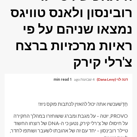
רובינסון ולאנס טוויגס
נמצאו שניהם על פי
ראיות מרכזיות ברצח
צ'רלי קירק
דנה לוי (Dana Levy)
4 שבועות ago
1 min read
חָדָשׁ
עכשיו אתה יכול להאזין לכתבות פוקס ניוז!
PROVO, יוטה – על מגבת ומברג ששוחזרו במהלך החקירה
על חיסולו של צ'רלי קירק, נטען כי ה-DNA של רוצחו החשוד
טיילר רובינסון – יחד עם זה של אהובתו לשעבר ושותפו לחדר,