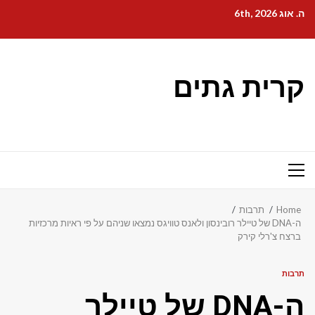
Ski
ה. אוג 6th, 2026
t
conten
קרית גתים
Primary
Menu
Home
תרבות
ה-DNA של טיילר רובינסון ולאנס טוויגס נמצאו שניהם על פי ראיות מרכזיות
ברצח צ'רלי קירק
תרבות
ה-DNA של טיילר