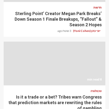
חדשות
‘Sterling Point’ Creator Megan Park Breaks
Down Season 1 Finale Breakups, “Fallout” &
Season 2 Hopes
יוני כהן (Yoni Cohen)
3 שעות ago
8 min read
טכנולוגיה
Is it a trade or a bet? Tribes warn Congress
that prediction markets are rewriting the rules
of gambling