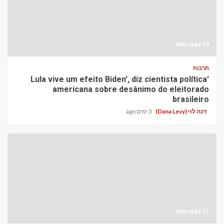
10 min read
תרבות
'Lula vive um efeito Biden', diz cientista política
americana sobre desânimo do eleitorado
brasileiro
דנה לוי (Dana Levy)
3 ימים ago
11 min read