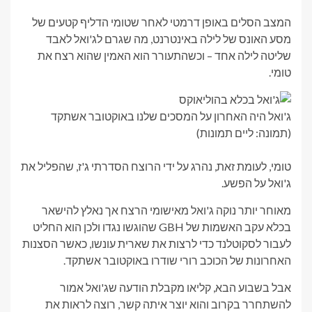
המצב הסלים באופן דרמטי לאחר שטומי הדליף קטעים של
מסע האונס של לילה באינטרנט, מה שגרם לג'ואל לאבד
שליטה לילה אחד – וכשהתעורר הוא האמין שהוא רצח את
טומי.
ג'ואל היה האחרון על המסכים שלנו באוקטובר אשתקד
(תמונה: ליים תמונות)
טומי, לעומת זאת, נהרג על ידי הרוצח הסדרתי ג'ז, שהפליל את
ג'ואל על הפשע.
מאוחר יותר נוקה ג'ואל מאישומי הרצח אך נאלץ להישאר
בכלא עקב האשמות של GBH שהוגשו נגדו ולכן הוא החליט
לעבור לסקוטלנד כדי לרצות את שארית עונשו, כאשר הסצנות
האחרונות של הכוכב רורי שודרו באוקטובר אשתקד.
אבל בשבוע הבא, קליאו מקבלת הודעה שג'ואל אמור
להשתחרר בקרוב והוא יוצר איתה קשר, רוצה לראות את