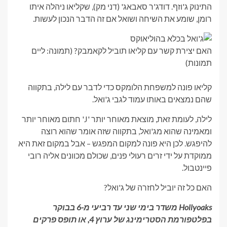
התינוק ג'וזף. דודג'ר סאבאג' (דני מק), שקליאו ניהלה איתו
רומן, שומע את השיחה ושואל אם זה הדבר הנכון לעשות.
האם יצירת קשר עם קליאו תוביל לקאמבק? (תמונה: ליים
תמונות)
קליאו פונה למשפחת הלומקס כדי לדבר עם לילה, בתקווה
שהם נמצאים באותו עמוד לגבי ג'ואל.
לילה, לעומת זאת, מוצאת מאוחר יותר 'J' חתום מאוחר יותר
ומאמינה שהוא מג'ואל, בתקווה שזה אומר שהוא רוצה
להיפגש. לכן היא פונה למקום המפגש – אבל במקום זאת היא
ממוקדת על ידי זרים רעולי פנים, שכולם מכוונים אליה רובי
פיינטבול.
האם כל זה יוביל לחזרה של ג'ואל?
Hollyoaks משדר בימי שני עד רביעי מ-6 בבוקר
בפלטפורמת הסטרימינג של ערוץ 4, או תופס פרקים