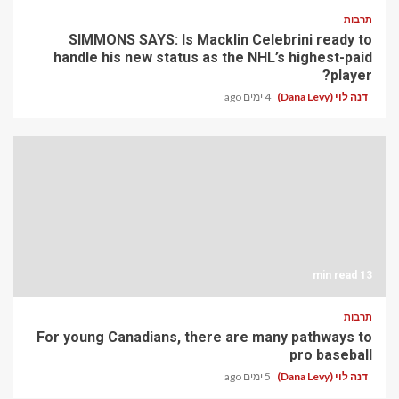
תרבות
SIMMONS SAYS: Is Macklin Celebrini ready to
handle his new status as the NHL’s highest-paid
player?
דנה לוי (Dana Levy)
4 ימים ago
13 min read
תרבות
For young Canadians, there are many pathways to
pro baseball
דנה לוי (Dana Levy)
5 ימים ago