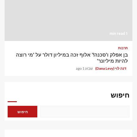
1 min read
תרבות
בן אפלק ו'סכנה!' אלוף זכה במיליון דולר על 'מי רוצה
להיות מיליונר'
דנה לוי (Dana Levy)
שבוע 1 ago
חיפוש
חיפוש