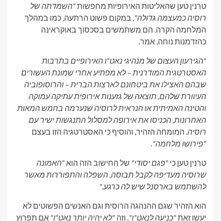
טרנין טען שהאליטות האירופיות מחפשות
"השמדתה של
רוסיה כמעצמה גדולה",
במקום פשוט הרתעה, כמו במהלך
המלחמה הקרה. הם משתמשים בסכסוך באוקראינה
כהזדמנות נוחה, אמר.
"הגירעון העצום של מנהיגי נאט"ו האירופיים בתרבות
האסטרטגית המודרנית – לא מפתיע אחרי שמונת העשורים
שבהם האצילו את ביטחונם לארצות הברית – והרוסופוביה
העיוורת שלהם, תוצאה של גזענות אירופית עתיקה עמוקה
והטינה האמיתית או הנראית לרוסיה שנערמה בחמש המאות
האחרונות, הכניסו את אירופה למסלול התנגשות ישיר עם
רוסיה.
המומחה הזהיר, והוסיף כי האסטרטגיה הזו בעצם
"פירושו מלחמה".
טרנין טען כי
"פגם יסודי"
של החישוב הזה הוא
"האמונה
שרוסיה מעדיפה לקבל תבוסה, השפלה והתפוררות מאשר
להשתמש בארסנל שיש לה כרגע."
הוא הזהיר שגם ההנהגה הרוסית וגם האנשים הפשוטים לא
יעשו זאת
"כניעה לנאט"ו",
וזה
"לא יהיה יותר נאט"ו"
אם תפרוץ