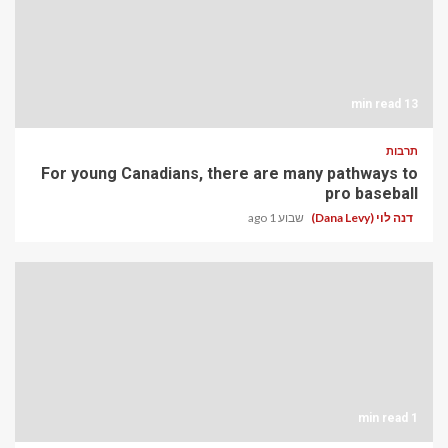
13 min read
תרבות
For young Canadians, there are many pathways to
pro baseball
דנה לוי (Dana Levy)
שבוע 1 ago
1 min read