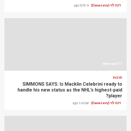
דנה לוי (Dana Levy)
6 ימים ago
11 min read
תרבות
SIMMONS SAYS: Is Macklin Celebrini ready to
handle his new status as the NHL’s highest-paid
player?
דנה לוי (Dana Levy)
שבוע 1 ago