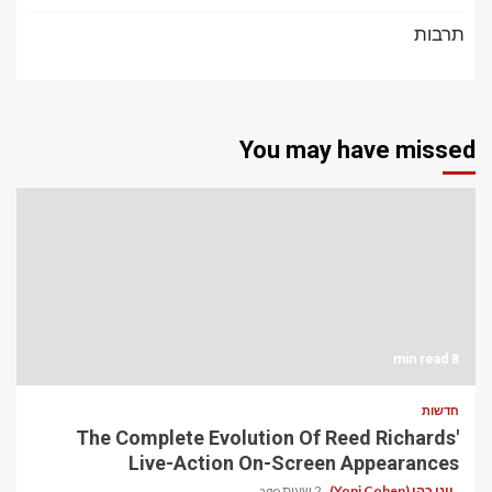
תרבות
You may have missed
8 min read
חדשות
The Complete Evolution Of Reed Richards'
Live-Action On-Screen Appearances
יוני כהן (Yoni Cohen)
2 שעות ago