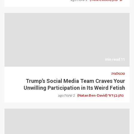
11 min read
טכנולוגיה
Trump’s Social Media Team Craves Your
Unwilling Participation in Its Weird Fetish
נתן בן דוד (Natan Ben-David)
2 שעות ago