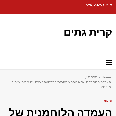
Ski
א. אוג 9th, 2026
t
conten
קרית גתים
Primary
Menu
Home
תרבות
העמדה הלוחמנית של אירופה מסתכנת במלחמה ישירה עם רוסיה, מזהיר
מומחה
תרבות
העמדה הלוחמנית של