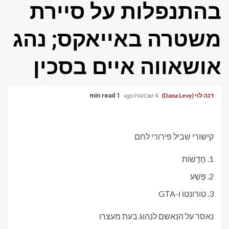
בהתנפלות על סיירת
משטרה באייאקס; נהג
אושאווה איים בסכין
דנה לוי (Dana Levy)
4 שבועות ago
1 min read
קישורי שביל פירורי לחם
חֲדָשׁוֹת
פֶּשַׁע
טורונטו ו-GTA
נאסר על הנאשם לנהוג בעת מעצרו