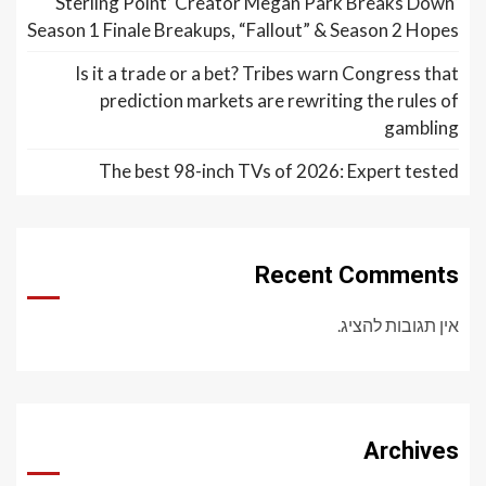
‘Sterling Point’ Creator Megan Park Breaks Down
Season 1 Finale Breakups, “Fallout” & Season 2 Hopes
Is it a trade or a bet? Tribes warn Congress that
prediction markets are rewriting the rules of
gambling
The best 98-inch TVs of 2026: Expert tested
Recent Comments
אין תגובות להציג.
Archives