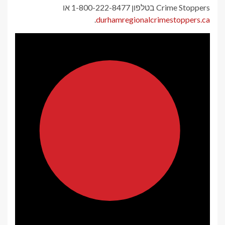
Crime Stoppers בטלפון 1-800-222-8477 או
.
durhamregionalcrimestoppers.ca