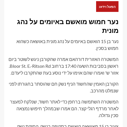
הפעל וידאו
נער חמוש מואשם באיומים על נהג
מונית
נער בן 15 הואשם באיומים על נהג מונית באושאה כשהוא
חמוש בסכין.
המשטרה האזורית דורהאם אמרה שהקורבן ניגש לשוטר ביום
ראשון בסביבות השעה 17:40 ברחוב Bloor St. E.-Ritson Rd.
אזור ש' ואמרו שהם אוימו על ידי נוסע בעת שהתקרבו ליעדם.
הקורבן האמין שהחשוד הניף נשק חם שהוסתר בחגורתו לפני
שנמלט מהרכב.
המשטרה השתמשה ברחפן כדי לאתר חשוד, שנלקח למעצר
לאחר מרדף רגלי קצר. הם אמרו שבמהלך חיפוש נמצאה
סכין גדולה.
צעיר בן 15 מאושאה הואשם בתקיפה בנשק, החזקת נשק