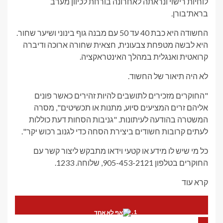
לוחיות רישוי ונראתה לאחרונה בורחת לכיוון מערב
בראת'בורן.
החשודה היא כבת 40 עד 50 עם מבנה גוף בינוני ושיער שחור.
היא לבשה מטפחת צבעונית, חצאית שחורה ארוכה ודיברה
קרואטית ואנגלית במהלך האינטראקציה.
לא היה תיאור של החשוד.
"החוקרים מזכירים לתושבים להיות זהירים כאשר פונים
אליהם זרים המציעים סיוע, מתנות או תכשיטים", מסרה
המשטרה בהודעה לעיתונות. "גניבות הסחות דעת כוללות
לעתים קרובות חשודים ביצירת הסחה כדי לגנוב רכוש יקר".
כל מי שיש לו מידע או קטעי וידאו מתבקש ליצור קשר עם
החוקרים בטלפון 905-453-2121, שלוחה. 1233.
קרא עוד
עובר אורח הותקף באושאה בעת שניסה להפסיק את הלחימה; אדם