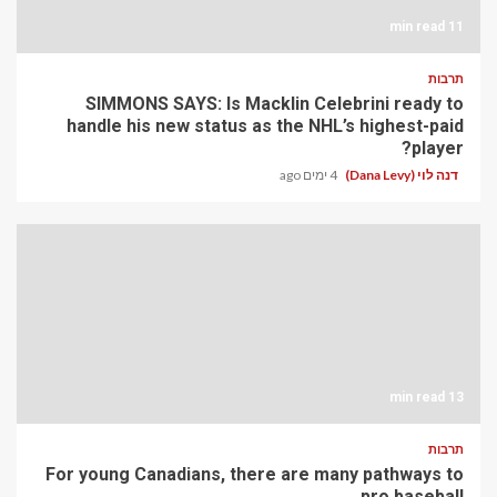
11 min read
תרבות
SIMMONS SAYS: Is Macklin Celebrini ready to
handle his new status as the NHL’s highest-paid
player?
דנה לוי (Dana Levy)
4 ימים ago
13 min read
תרבות
For young Canadians, there are many pathways to
pro baseball