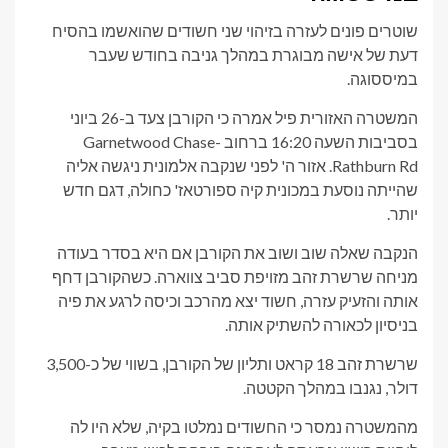
שוטרים פונים לעזרה בזיהוי שני חשודים שהואשמו בהסיח
דעת של אישה מבוגרת במהלך גניבה בחודש שעבר
במיססוגה.
המשטרה האזורית פיל אמרה כי הקורבן צעד ב-26 ביוני
בסביבות השעה 16:20 ברחוב Garnetwood Chase-
Rathburn Rd. אזור ה' לפני שנקבה אלמונית ניגשה אליה
שהייתה נוסעת במכונית קיה ספורטאז' כחולה, דגם חדש
יותר.
הנקבה שאלה שוב ושוב את הקורבן אם היא בסדר בעודה
מניחה שרשרת זהב מזויפת סביב צווארה. כשהקורבן דחף
אותה והזעיק עזרה, חשוד יצא מהרכב וכיסה לרגע את פיה
בניסיון לכאורה להשתיק אותה.
שרשרת זהב 18 קראט ותליון של הקורבן, בשווי של כ-3,500
דולר, נגנבו במהלך הקטטה.
מהמשטרה נמסר כי החשודים נמלטו בקיה, שלא היו לה