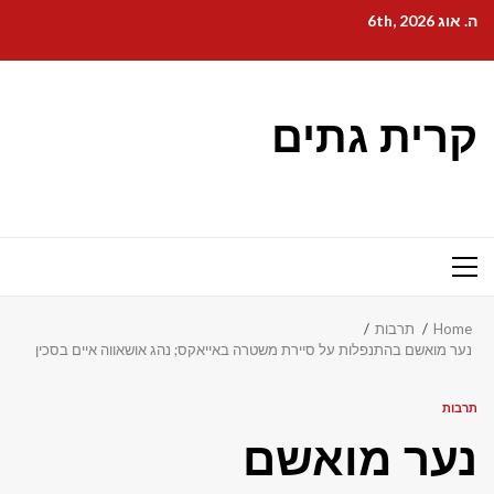
Ski
ה. אוג 6th, 2026
t
conten
קרית גתים
Primary
Menu
Home
תרבות
נער מואשם בהתנפלות על סיירת משטרה באייאקס; נהג אושאווה איים בסכין
תרבות
נער מואשם