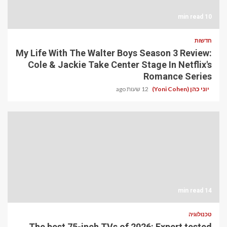
10 min read
חדשות
My Life With The Walter Boys Season 3 Review:
Cole & Jackie Take Center Stage In Netflix's
Romance Series
יוני כהן (Yoni Cohen)
12 שעות ago
14 min read
טכנולוגיה
The best 75-inch TVs of 2026: Expert tested