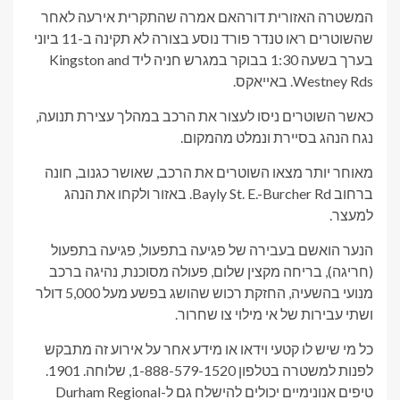
המשטרה האזורית דורהאם אמרה שהתקרית אירעה לאחר
שהשוטרים ראו טנדר פורד נוסע בצורה לא תקינה ב-11 ביוני
בערך בשעה 1:30 בבוקר במגרש חניה ליד Kingston and
Westney Rds. באייאקס.
כאשר השוטרים ניסו לעצור את הרכב במהלך עצירת תנועה,
נגח הנהג בסיירת ונמלט מהמקום.
מאוחר יותר מצאו השוטרים את הרכב, שאושר כגנוב, חונה
ברחוב Bayly St. E.-Burcher Rd. באזור ולקחו את הנהג
למעצר.
הנער הואשם בעבירה של פגיעה בתפעול, פגיעה בתפעול
(חריגה), בריחה מקצין שלום, פעולה מסוכנת, נהיגה ברכב
מנועי בהשעיה, החזקת רכוש שהושג בפשע מעל 5,000 דולר
ושתי עבירות של אי מילוי צו שחרור.
כל מי שיש לו קטעי וידאו או מידע אחר על אירוע זה מתבקש
לפנות למשטרה בטלפון 1-888-579-1520, שלוחה. 1901.
טיפים אנונימיים יכולים להישלח גם ל-Durham Regional