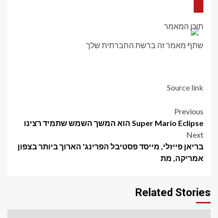
שהואשם בתקיפת לבנים
תוכן המאמר
שתף מאמר זה ברשת החברתית שלך
מנדל: האם רפורמות חדשות יכולות סוף סוף לדכא את הערבות של
'תפוס ושחרר'?
Source link
Post
Previous
Super Mario Eclipse הוא המשך השמש שתמיד רצינו
navigation
Next
בריאן פייזלי, מייסד פסטיבל הפרינג' הארוך ביותר בצפון
אמריקה, מת
Related Stories