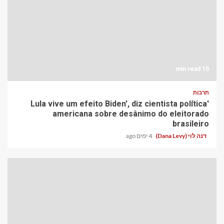
10 min read
תרבות
'Lula vive um efeito Biden', diz cientista política
americana sobre desânimo do eleitorado
brasileiro
דנה לוי (Dana Levy)
4 ימים ago