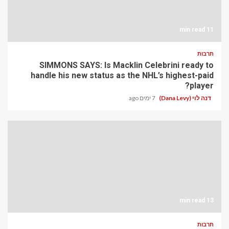
11 min read
תרבות
SIMMONS SAYS: Is Macklin Celebrini ready to
handle his new status as the NHL’s highest-paid
player?
דנה לוי (Dana Levy)
7 ימים ago
13 min read
תרבות