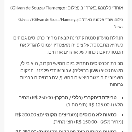
אוהדי פלמנגו בארה"ב (צילום: Gilvan de Souza/Flamengo)
צילום: אוהדי פלמנגו בארה"ב (Gilvan de Souza/Flamengo) / Gávea
News
הנהלת מועדון סנטה קתרינה קבעה מחירי כרטיסים גבוהים,
כשהיא מתבססת על ציפייה מאצטדיון עמוס להגדיל את
הכנסותיו עם נוכחות של אוהדים אורחים.
מכירת הכרטיסים תתחיל ביום חמישי הקרוב, ה-9 ביולי,
משעה 9:00 (שעון ברזיליה). עבור אוהדי פלמנגו, המקום
השמור יהיה מגזר היציעים החשוף, עם כרטיסים ברמות
גבוהות:
טריידת דיסקברי (כללי / מבקר):
R$ 250.00 (מחיר
מלא) ו-R$ 125.00 (חצי מחיר).
כסאות לא מכוסים (מעריצים מקומיים):
R$ 300.00
(מחיר מלא) ו-R$ 150.00 (חצי מחיר).
כסאות מכוסים בצד (אוהדים מקומיים):
R$ 350.00