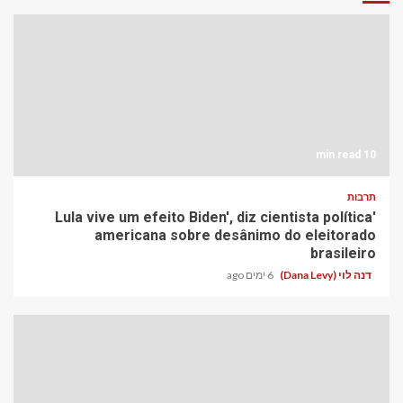
10 min read
תרבות
'Lula vive um efeito Biden', diz cientista política
americana sobre desânimo do eleitorado
brasileiro
דנה לוי (Dana Levy)
6 ימים ago