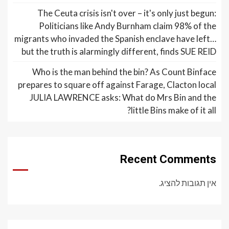
The Ceuta crisis isn't over – it's only just begun:
Politicians like Andy Burnham claim 98% of the
migrants who invaded the Spanish enclave have left…
but the truth is alarmingly different, finds SUE REID
Who is the man behind the bin? As Count Binface
prepares to square off against Farage, Clacton local
JULIA LAWRENCE asks: What do Mrs Bin and the
little Bins make of it all?
Recent Comments
אין תגובות להציג.