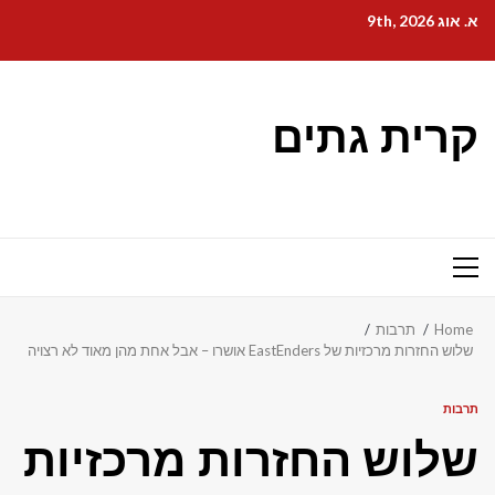
Ski
א. אוג 9th, 2026
t
conten
קרית גתים
Primary
Menu
Home
תרבות
שלוש החזרות מרכזיות של EastEnders אושרו – אבל אחת מהן מאוד לא רצויה
תרבות
שלוש החזרות מרכזיות