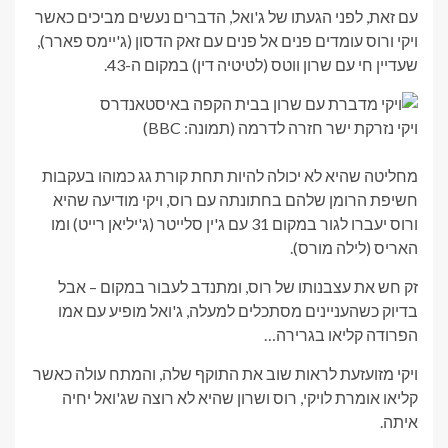
עם זאת, לפני הגעתו של ג'ואל, הדברים נעשים מביכים כאשר
ויקי ורוס עומדים פנים אל פנים עם זאק הדסון (ג'יימס פארר),
שעדיין חי עם שרון ווטס (לטיטיה דין) במקום ה-43.
ויקי נזרקת ישר חזרה לדרמה (תמונה: BBC)
מחליטה שהיא לא יכולה להיות תחת קורת גג כמוהו בעקבות
חשיפת הרומן שלהם בחתונתה עם רוס, ויקי מודיעה שהיא
ורוס יעברו לגור במקום 31 עם ג'ין סלייטר (ג'יליאן רייט) ומו
האריס (לילה מורס).
זק חש את עצבנותו של רוס, ומתנדב לעבור במקום – אבל
בדיוק כשהעניינים מסתכלים למעלה, ג'ואל מופיע עם אמו
הפרודה קליאו בגרירה…
ויקי מזועזעת לראות שוב את התוקף שלה, והמתח עולה כאשר
קליאו אומרת לויקי, רוס ושרון שהיא לא רוצה שג'ואל יחיה
איתה.