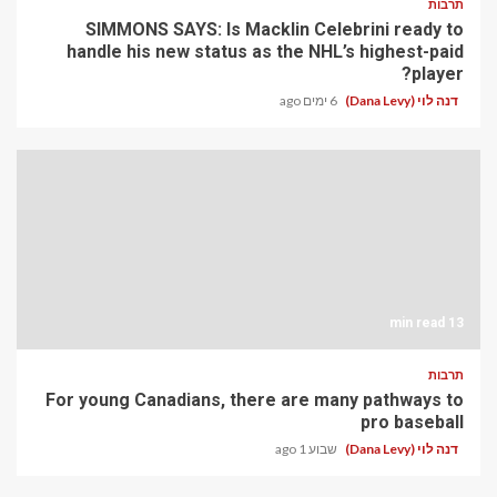
תרבות
SIMMONS SAYS: Is Macklin Celebrini ready to
handle his new status as the NHL’s highest-paid
player?
דנה לוי (Dana Levy)
6 ימים ago
13 min read
תרבות
For young Canadians, there are many pathways to
pro baseball
דנה לוי (Dana Levy)
שבוע 1 ago