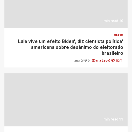
10 min read
תרבות
'Lula vive um efeito Biden', diz cientista política
americana sobre desânimo do eleitorado
brasileiro
דנה לוי (Dana Levy)
6 ימים ago
11 min read