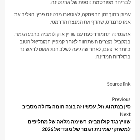
לבריחה מפורסמת נוספת של ארגנטינה.
עמוק בתוך זמן ההפסקה, לאוטארו מרטינס פרץ והצליב את
אנזו פרננדס, שהדף את המנצח הדרמטי.
ארגנטינה תתמודד כעת עם שוויץ או קולומביה ברבע הגמר.
במקביל, מצרים השתחווה לאחר קמפיין המונדיאל הטוב
ביותר אי פעם, לאחר שהגיעה לשלב הנוקאאוט לראשונה
בתולדות המדינה.
Source link
Post
Previous
סין בנתה AI זול. עכשיו זה בונה חומה גדולה מסביב
navigation
Next
שוויץ נגד קולומביה: רשימה מלאה של מחליפים
למשחקי שמינית הגמר של מונדיאל 2026