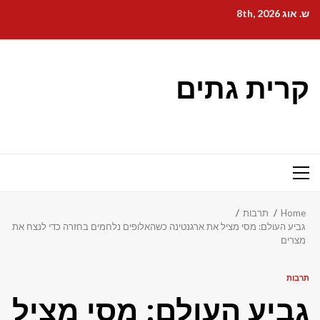
Ski
ש. אוג 8th, 2026
t
conten
קרית גתים
Primary
Menu
Home
תרבות
גביע העולם: מסי מציל את ארגנטינה כשהאלופים נלחמים בחזרה כדי לנצח את
מצרים
תרבות
גביע העולם: מסי מציל