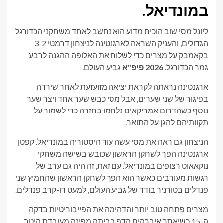
במונדיאל.
ליונל מסי שוב הוכיח מדוע הוא נחשב לאחד משחקני הכדורגל
הגדולים, והעניק השראה לארגנטינה לניצחון דרמטי 3-2
בקאמבק על מצרים כדי לשלוח את האלופה ההגנה לרבע
גמר הכדורגל.
2026 פיפ"א
גביע העולם.
ארגנטינה נראתה לקראת יציאה מזועזעת לאחר שירדה
בפיגור של שני שערים, אבל מסי כבש שער אחד ויצר שער
נוסף כשהדרום אמריקאים נלחמו בחזרה כדי לשמור על
תקוותיהם להגן על התואר.
הניצחון גם ראה את מסי עשה עוד היסטוריה במונדיאל. קפטן
ארגנטינה הפך לשחקן הראשון שכובש בשישה משחקי
נוקאאוט רצופים במונדיאל. עם זאת, זה היה גם ערב של
רגשות מעורבים כאשר הוא הפך לשחקן הראשון שהחמיץ שני
פנדלים בטורניר בודד של גביע העולם, למעט דו-קרב פנדלים.
מצרים פתחה טוב יותר והדהימה את הפייבוריטיות בדקה
ה-15 כשיאסר איברהים הדף הביתה מפינה מעובדת היטב.