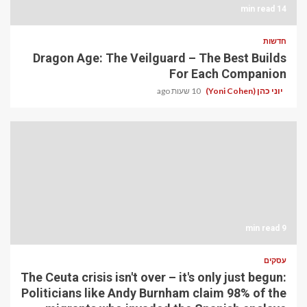
14 min read
חדשות
Dragon Age: The Veilguard – The Best Builds
For Each Companion
יוני כהן (Yoni Cohen)
10 שעות ago
9 min read
עסקים
The Ceuta crisis isn't over – it's only just begun:
Politicians like Andy Burnham claim 98% of the