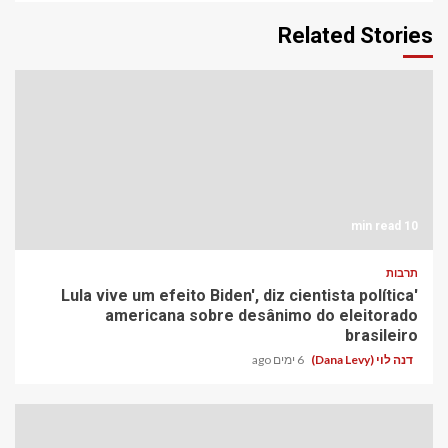
Related Stories
10 min read
תרבות
'Lula vive um efeito Biden', diz cientista política
americana sobre desânimo do eleitorado
brasileiro
דנה לוי (Dana Levy)
6 ימים ago