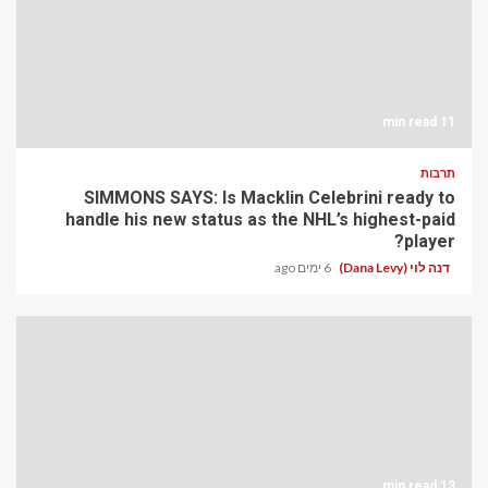
11 min read
תרבות
SIMMONS SAYS: Is Macklin Celebrini ready to
handle his new status as the NHL’s highest-paid
player?
דנה לוי (Dana Levy)
6 ימים ago
13 min read