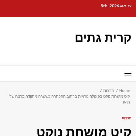
Ski
ש. אוג 8th, 2026
t
conten
קרית גתים
Primary
Menu
Home
תרבות
קיט מושחת נוקט בפעולה נוראית ברחוב ההכתרה כששרה מתוודה ברצח של
תיאו
תרבות
קיט מושחת נוקט