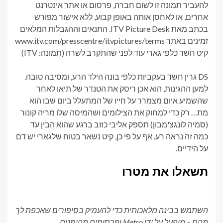
קיט חשד כלפי גארי עוד לפני שהתקרב לשרה (תמונה: ITV)
DS גרין חשד בעקביות כלפי בונה הילד הרע, ומסיבה טובה.
למען ההגינות, הוא אכן ריסק את הטנדר של תיאו לאחר
שהשמיע איום מצמרר על חייו של המתעלל ביום שבו הוא
מת… רק כדי למחוק את הצילומים ושהמיסה שלו מריה קונור
(סמיה לונגצ'מבון) תספק אליבי כוזב ברגע שהוא הבין עד
כמה זה נראה רע. אף על פי כן, קיט נשאר בטוח שלגארי יש דם
על הידיים.
תשאלו את מטרו
השתמש בבינה מלאכותית כדי להעמיק בסיפורים שאכפת לך
מהם – מופעל על ידי Metro ופרסומים מהימנים.