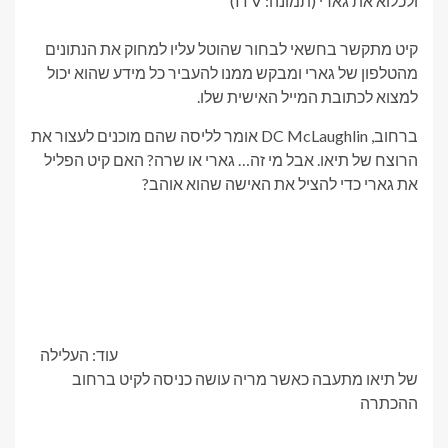
ולכלוא את גארי (תמונה: ITV)
קיט מתקשר בחשאי לבחור שהוטל עליו למחוק את הנתונים
מהטלפון של גארי ומבקש ממנו להעביר כל מידע שהוא יכול
למצוא לכתובת המייל האישית שלו.
ברחוב, DC McLaughlin אומר לליסה שהם מוכנים לעצור את
הרוצח של תיאו. אבל מי זה… גארי או שרה? האם קיט הפליל
את גארי כדי להציל את האישה שהוא אוהב?
עוד: העלילה
של תיאו מתעבה כאשר מריה עושה כניסה לקיט ברחוב
ההכתרה