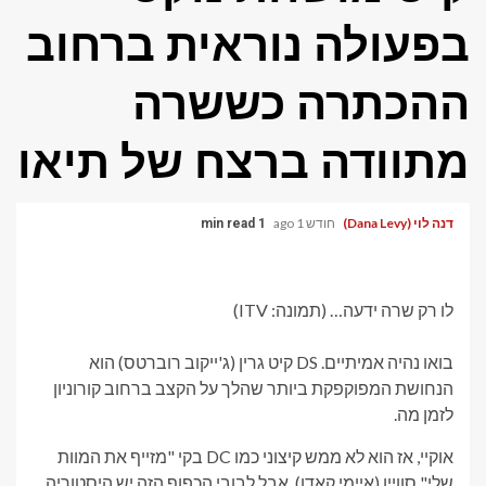
בפעולה נוראית ברחוב
ההכתרה כששרה
מתוודה ברצח של תיאו
דנה לוי (Dana Levy)
חודש 1 ago
1 min read
לו רק שרה ידעה… (תמונה: ITV)
בואו נהיה אמיתיים. DS קיט גרין (ג'ייקוב רוברטס) הוא
הנחושת המפוקפקת ביותר שהלך על הקצב ברחוב קורוניון
לזמן מה.
אוקיי, אז הוא לא ממש קיצוני כמו DC בקי "מזייף את המוות
שלי" סוויין (איימי קאדן), אבל לבובי הכפוף הזה יש היסטוריה