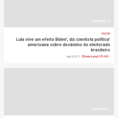
10 min read
תרבות
'Lula vive um efeito Biden', diz cientista política
americana sobre desânimo do eleitorado
brasileiro
דנה לוי (Dana Levy)
5 ימים ago
11 min read