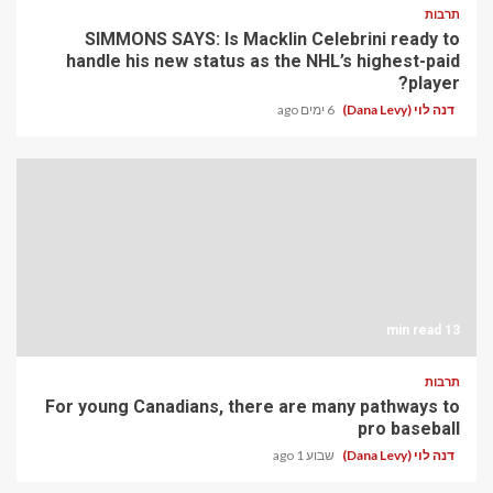
תרבות
SIMMONS SAYS: Is Macklin Celebrini ready to
handle his new status as the NHL’s highest-paid
player?
דנה לוי (Dana Levy)
6 ימים ago
13 min read
תרבות
For young Canadians, there are many pathways to
pro baseball
דנה לוי (Dana Levy)
שבוע 1 ago