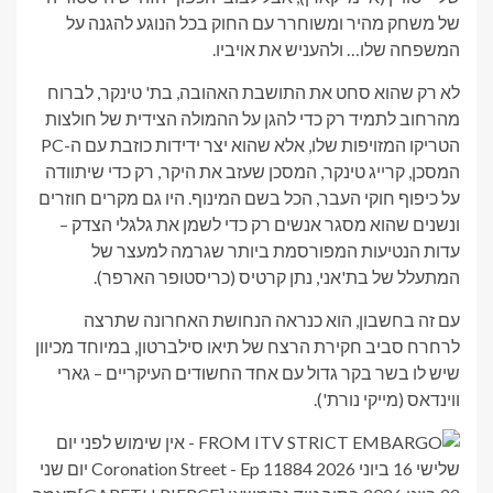
של משחק מהיר ומשוחרר עם החוק בכל הנוגע להגנה על
המשפחה שלו… ולהעניש את אויביו.
לא רק שהוא סחט את התושבת האהובה, בת' טינקר, לברוח
מהרחוב לתמיד רק כדי להגן על ההמולה הצידית של חולצות
הטריקו המזויפות שלו, אלא שהוא יצר ידידות כוזבת עם ה-PC
המסכן, קרייג טינקר, המסכן שעזב את היקר, רק כדי שיתוודה
על כיפוף חוקי העבר, הכל בשם המינוף. היו גם מקרים חוזרים
ונשנים שהוא מסגר אנשים רק כדי לשמן את גלגלי הצדק –
עדות הנטיעות המפורסמת ביותר שגרמה למעצר של
המתעלל של בת'אני, נתן קרטיס (כריסטופר הארפר).
עם זה בחשבון, הוא כנראה הנחושת האחרונה שתרצה
לרחרח סביב חקירת הרצח של תיאו סילברטון, במיוחד מכיוון
שיש לו בשר בקר גדול עם אחד החשודים העיקריים – גארי
ווינדאס (מייקי נורת').