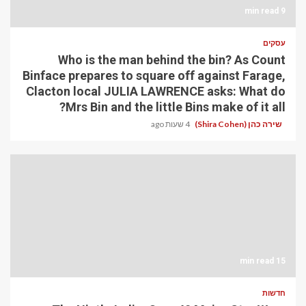
9 min read
עסקים
Who is the man behind the bin? As Count
Binface prepares to square off against Farage,
Clacton local JULIA LAWRENCE asks: What do
Mrs Bin and the little Bins make of it all?
שירה כהן (Shira Cohen)
4 שעות ago
15 min read
חדשות