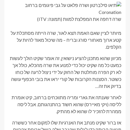
שרה דחפה את המפלצת למוות (תמונה: ITV)
מיותר לציין שאם האמת תצא לאור, שרה הייתה מסתכלת על
קטע ארוך מאחורי סורג ובריח – מה שיכול מאוד להיות על
הקלפים.
מכיוון שהוא מתכנן להציע נישואין, זה אומר שקיט הולך לעשות
כמעט כל מה שקיט יכול כדי למנוע את שרה מהכלא, כולל אך
לא רק הפרה מוחלטת של החוק על ידי ניצול לרעה של כוחו
כשוטר. הסצנות הקרובות של קורי יראו את בובי הכפוף עושה
בדיוק את זה…
לאחר שענתה את גארי ומריה מתווכחים ברחוב, קיט אומרת
לליסה (ויקי מאיירס) שהוא חשוד בהתנהגותם. אבל ליסה
ממהרת להזכיר לו שהוא לא מהתיק.
אז ברור שקיט מנתב את האנרגיות שלו למקום אחר כששרה
מגיעה הביתה כדי לגלות שהגבר שלה בישל ארוחת צהריים