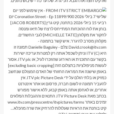
ואז קיט חוצה את הגבול הכי גדול שלו עד כה – שיבוש נתונים.
קיט בוחנת את הראיות שעלולות להרחיק את שרה מהכלא…