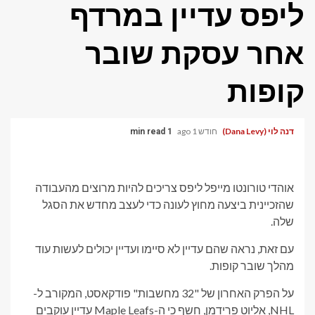
ליפס עדיין במרדף
אחר עסקת שובר
קופות
דנה לוי (Dana Levy)
חודש 1 ago
1 min read
אוהדי טורונטו מייפל ליפס צריכים להיות מרוצים מהעבודה
שהזכיינית ביצעה מחוץ לעונה כדי לעצב מחדש את הסגל
שלה.
עם זאת, נראה שהם עדיין לא סיימו ועדיין יכולים לעשות עוד
מהלך שובר קופות.
על הפרק האחרון של "32 מחשבות"
פודקאסט, המקורב ל-
NHL, אליוט פרידמן, חשף כי ה-Maple Leafs עדיין עוקבים