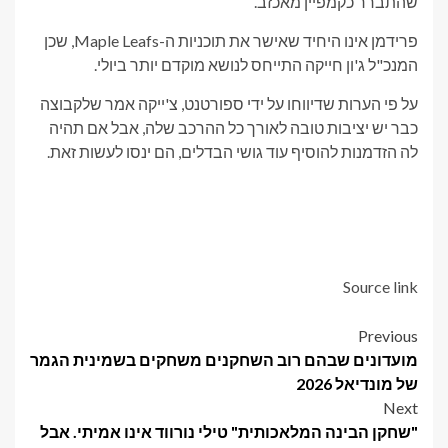
שהתברר כקמפיין מאכזב.
פרידמן אינו היחיד שאישר את תוכניות ה-Maple Leafs, שכן
המנכ"ל ג'ון חייקה התייחס לנושא מוקדם יותר ביולי.
על פי הערות שדיווחו על ידי ספורטנט, צ'ייקה אמר שלקבוצה
כבר יש יציבות טובה לאורך כל ההרכב שלה, אבל אם תהיה
לה הזדמנות להוסיף עוד גושי הבדלים, הם ינסו לעשות זאת.
Source link
Post
Previous
מועדונים שבהם רוב השחקנים משחקים בשמינית הגמר
navigation
של מונדיאל 2026
Next
"שחקן הבינה המלאכותית" טילי נורווד אינו אמיתי. אבל