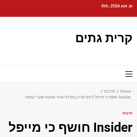
Ski
ש. אוג 8th, 2026
t
conten
קרית גתים
Primary
Menu
Home
תרבות
Insider חושף כי מייפל ליפס עדיין במרדף אחר עסקת שובר קופות
תרבות
Insider חושף כי מייפל