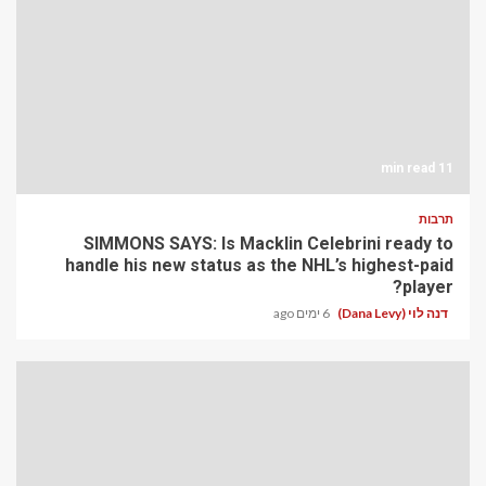
11 min read
תרבות
SIMMONS SAYS: Is Macklin Celebrini ready to
handle his new status as the NHL’s highest-paid
player?
דנה לוי (Dana Levy)
6 ימים ago