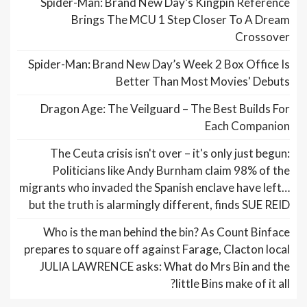
Spider-Man: Brand New Day’s Kingpin Reference
Brings The MCU 1 Step Closer To A Dream
Crossover
Spider-Man: Brand New Day’s Week 2 Box Office Is
Better Than Most Movies' Debuts
Dragon Age: The Veilguard – The Best Builds For
Each Companion
The Ceuta crisis isn't over – it's only just begun:
Politicians like Andy Burnham claim 98% of the
migrants who invaded the Spanish enclave have left…
but the truth is alarmingly different, finds SUE REID
Who is the man behind the bin? As Count Binface
prepares to square off against Farage, Clacton local
JULIA LAWRENCE asks: What do Mrs Bin and the
little Bins make of it all?