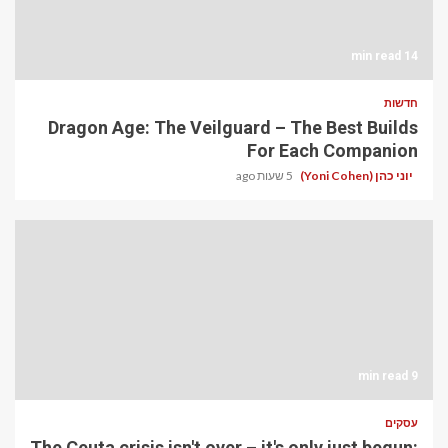
14 min read
חדשות
Dragon Age: The Veilguard – The Best Builds
For Each Companion
יוני כהן (Yoni Cohen)
5 שעות ago
9 min read
עסקים
The Ceuta crisis isn't over – it's only just begun: